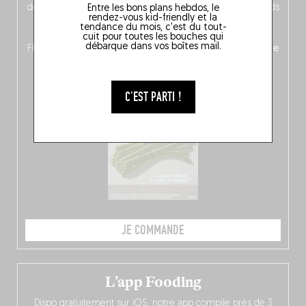
découvrez
une partie mag « Nord-Zuid »
qui met les pieds
Entre les bons plans hebdos, le
rendez-vous kid-friendly et la
dans le plat (pays) pour se demander si la cuisine a une
tendance du mois, c'est du tout-
langue, mais aussi
150 adresses flambant neuves
en
cuit pour toutes les bouches qui
débarque dans vos boîtes mail.
Flandre, à Bruxelles et en Wallonie, ainsi qu’
un palmarès de
10 spots
au sommet de la belgitude.
C'EST PARTI !
JE COMMANDE
L’app Fooding
Dispo gratuitement sur iOS, notre app compile près de 3