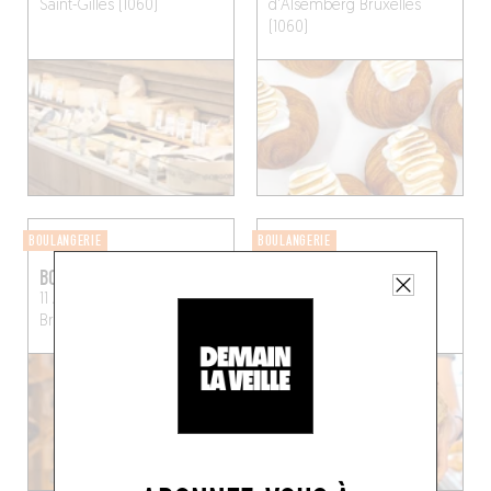
Saint-Gilles (1060)
d'Alsemberg
Bruxelles
(1060)
BOULANGERIE
BOULANGERIE
BOULENGIER
LA BOULE
11 Avenue Jean Volders
Rue de Mérode 100
Bruxelles (1060)
Bruxelles (1060)