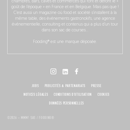
chambres, bars, caves et commerces qui font et défont le «
goût de l’époque » en France et en Belgique. Mais pas que !
C’est aussi un magazine où food et société s’installent à la
même table, des événements gastronokifs, une agence
événementielle, consulting et contenus qui a plus d’un tour
dans son sac de courses…
Fooding® est une marque déposée.
JOBS
PUBLICITÉS & PARTENARIATS
PRESSE
NOTICES LÉGALES
CONDITIONS D'UTILISATION
COOKIES
DONNÉES PERSONNELLES
©2026 – MMM! SAS / FOODING®