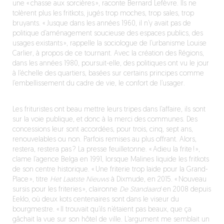
une « chasse aux sorcières », raconte Bernard Lefèvre. Ils ne
tolèrent plus les fritkots, jugés trop moches, trop sales, trop
bruyants. « Jusque dans les années 1960, il n’y avait pas de
politique d’aménagement soucieuse des espaces publics, des
usages existants », rappelle la sociologue de l’urbanisme Louise
Carlier, à propos de ce tournant. Avec la création des Régions,
dans les années 1980, poursuit-elle, des politiques ont vu le jour
à l’échelle des quartiers, basées sur certains principes comme
l’embellissement du cadre de vie, le confort de l’usager.
Les frituristes ont beau mettre leurs tripes dans l’affaire, ils sont
sur la voie publique, et donc à la merci des communes. Des
concessions leur sont accordées, pour trois, cinq, sept ans,
renouvelables ou non. Parfois remises au plus offrant. Alors,
restera, restera pas ? La presse feuilletonne. « Adieu la frite ! »,
clame l’agence Belga en 1991, lorsque Malines liquide les fritkots
de son centre historique. « Une friterie trop laide pour la Grand-
Place », titre
Het Laatste Nieuws
à Dixmude, en 2015. « Nouveau
sursis pour les friteries », claironne
De Standaard
en 2008 depuis
Eeklo, où deux kots centenaires sont dans le viseur du
bourgmestre. « Il trouvait qu’ils n’étaient pas beaux, que ça
gâchait la vue sur son hôtel de ville. L’argument me semblait un