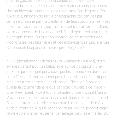
charme gauche. « Ce qui fait la beauté du fritkot ? C’est
l’inattendu, ce sont des couleurs, des matériaux insoupçonnés.
Une architecture sans architecte », déclame Paul Ilegems. Cet
Anversois, historien de l’art, a photographié ces cahutes par
centaines, fasciné par « la créativité » de leurs propriétaires : « Les
fritkots se ressemblent tous, mais ils sont tous différents. » Dans
ces monuments de bric et de brol, Paul Ilegems voit « un miroir
du peuple belge. Où que l’on regarde, on peut déceler des
incongruités, des bizarreries et des extravagances surprenantes.
Où pourrait-il s’épanouir mieux qu’en Belgique ? »
Fritkot
(littéralement « débarras » ou « cabanon » à frites), deux
syllabes d’argot pour un belgicisme aux petits oignons, une
aubette qui a ce quelque chose que les friteries « en dur » n’ont
pas. « C’est différent, c’est typique », lance Manuella Vanstippen,
Manu pour les intimes et les clients de Chez Jef, l’enseigne
qu’elle fait tourner dans le quartier nord-bruxellois de Neder-
Over-Heembeek. « C’est tout à fait autre chose », sourit Marina
Vos derrière son comptoir à Aarschot, dans le Brabant flamand.
Quarante-trois ans qu’elle et son mari Luc sont dans le métier,
et déjà trente-deux qu’ils tiennent Frituur Marina, propret cagibi
jaune et blanc ingénieusement aménagé dans les entrailles d’un