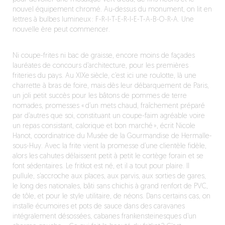
nouvel équipement chromé. Au-dessus du monument, on lit en
lettres à bulbes lumineux : F-R-I-T-E-R-I-E-T-A-B-O-R-A. Une
nouvelle ère peut commencer.
Ni coupe-frites ni bac de graisse, encore moins de façades
lauréates de concours d’architecture, pour les premières
friteries du pays. Au XIXe siècle, c’est ici une roulotte, là une
charrette à bras de foire, mais dès leur débarquement de Paris,
un joli petit succès pour les bâtons de pommes de terre
nomades, promesses « d’un mets chaud, fraîchement préparé
par d’autres que soi, constituant un coupe-faim agréable voire
un repas consistant, calorique et bon marché », écrit Nicole
Hanot, coordinatrice du Musée de la Gourmandise de Hermalle-
sous-Huy. Avec la frite vient la promesse d’une clientèle fidèle,
alors les cahutes délaissent petit à petit le cortège forain et se
font sédentaires. Le fritkot est né, et il a tout pour plaire. Il
pullule, s’accroche aux places, aux parvis, aux sorties de gares,
le long des nationales, bâti sans chichis à grand renfort de PVC,
de tôle, et pour le style utilitaire, de néons. Dans certains cas, on
installe écumoires et pots de sauce dans des caravanes
intégralement désossées, cabanes frankensteinesques d’un