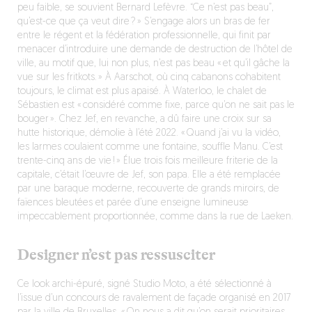
peu faible, se souvient Bernard Lefèvre. “Ce n’est pas beau”,
qu’est-ce que ça veut dire ? » S’engage alors un bras de fer
entre le régent et la fédération professionnelle, qui finit par
menacer d’introduire une demande de destruction de l’hôtel de
ville, au motif que, lui non plus, n’est pas beau « et qu’il gâche la
vue sur les fritkots. » À Aarschot, où cinq cabanons cohabitent
toujours, le climat est plus apaisé. À Waterloo, le chalet de
Sébastien est « considéré comme fixe, parce qu’on ne sait pas le
bouger ». Chez Jef, en revanche, a dû faire une croix sur sa
hutte historique, démolie à l’été 2022. « Quand j’ai vu la vidéo,
les larmes coulaient comme une fontaine, souffle Manu. C’est
trente-cinq ans de vie ! » Élue trois fois meilleure friterie de la
capitale, c’était l’œuvre de Jef, son papa. Elle a été remplacée
par une baraque moderne, recouverte de grands miroirs, de
faïences bleutées et parée d’une enseigne lumineuse
impeccablement proportionnée, comme dans la rue de Laeken.
Designer n’est pas ressusciter
Ce look archi-épuré, signé Studio Moto, a été sélectionné à
l’issue d’un concours de ravalement de façade organisé en 2017