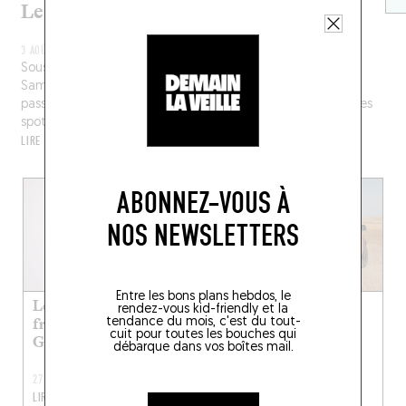
Les restos préf’ de Sam Quealy
3 AOÛT 2026
Sous ses airs de Barbie du turfu, la princesse techno-pop
Sam Quealy en a sous la serviette ! Australienne sur le
passeport, Parisienne de cœur, la chanteuse nous dévoile ses
spots préférés de la Grosse Pomme à la Ville Lumière.
LIRE LA SUITE
ABONNEZ-VOUS À
NOS NEWSLETTERS
Entre les bons plans hebdos, le
Les restos kid-
Les restos préf’ de
rendez-vous kid-friendly et la
tendance du mois, c'est du tout-
friendly préf’ de
Yasmine
cuit pour toutes les bouches qui
Guigui Pop
débarque dans vos boîtes mail.
27 JUIL. 2026
20 JUIL. 2026
LIRE LA SUITE
LIRE LA SUITE