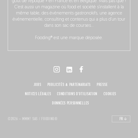
goût de l’époque » en France et en Belgique. Mais pas que !
C’est aussi un magazine où food et société s’installent à la
même table, des événements gastronokifs, une agence
événementielle, consulting et contenus qui a plus d’un tour
dans son sac de courses…
Fooding® est une marque déposée.
JOBS
PUBLICITÉS & PARTENARIATS
PRESSE
NOTICES LÉGALES
CONDITIONS D'UTILISATION
COOKIES
DONNÉES PERSONNELLES
©2026 – MMM! SAS / FOODING®
FR