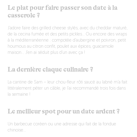
Le plat pour faire passer son date à la
casserole ?
J’adore faire des grilled cheese stylés, avec du cheddar maturé,
de la cecina fumée et des petits pickles… Ou encore des wraps
à la méditerranéenne : compotée d’aubergine et poivron, petit
houmous au citron confit, poulet aux épices, guacamole
maison… J’en ai séduit plus d’un avec ça !
La dernière claque culinaire ?
La cantine de Sam – leur chou-fleur rôti saucé au labné m’a fait
littéralement péter un câble, je l’ai recommandé trois fois dans
la semaine !
Le meilleur spot pour un date ardent ?
Un barbecue coréen ou une adresse qui fait de la fondue
chinoise…