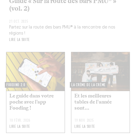
Guide « Sur la route des bars PMU® »
(vol. 2)
21 OCT. 2025
Partez sur la route des bars PMU® à la rencontre de nos
régions !
LIRE LA SUITE
FOODING 2.0
LA CRÈME DE LA CRÈME
Le guide dans votre
Et les meilleures
poche avec l’app
tables de l'année
Fooding !
sont...
10 FÉVR. 2026
19 NOV. 2025
LIRE LA SUITE
LIRE LA SUITE