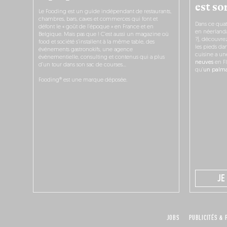
est sor
Le Fooding est un guide indépendant de restaurants,
chambres, bars, caves et commerces qui font et
Dans ce quat
défont le « goût de l’époque » en France et en
en néerlandai
Belgique. Mais pas que ! C’est aussi un magazine où
?), découvr
food et société s’installent à la même table, des
les pieds dan
événements gastronokifs, une agence
cuisine a un
événementielle, consulting et contenus qui a plus
neuves
en Fl
d’un tour dans son sac de courses…
qu’
un palmar
Fooding® est une marque déposée.
JE
JOBS
PUBLICITÉS & 