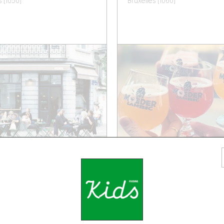
s (1050)
Bruxelles (1060)
ANGER
CAVE
 LIBRI
MG BOUTIQUE
ranklin
9 Rue du Chevreuil
s (1000)
Bruxelles (1000)