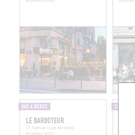
Bruxelles (1030)
Bruxelle
BAR À BIÈRES
CAVE À M
LE BARBOTEUR
PIOLA
23 Avenue Louis Bertrand
66 Rue F
Bruxelles (1030)
Bruxelle