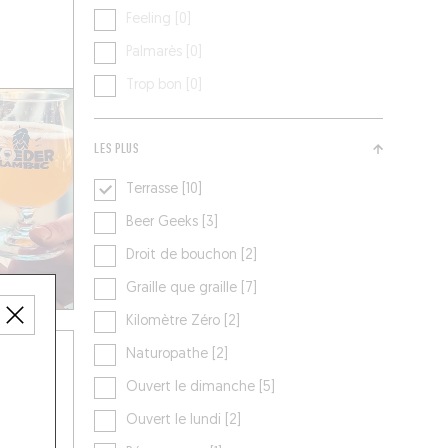
Feeling [0]
Palmarès [0]
Trop bon [0]
LES PLUS
Terrasse [10]
Beer Geeks [3]
Droit de bouchon [2]
Graille que graille [7]
Kilomètre Zéro [2]
Naturopathe [2]
Ouvert le dimanche [5]
Ouvert le lundi [2]