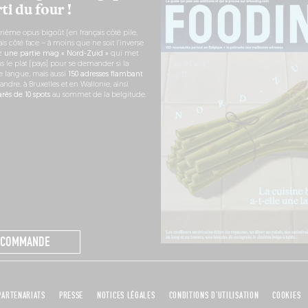
ti du four !
rième opus bigoût (en français côté pile,
s côté face – à moins que ne soit l’inverse
ez
une partie mag « Nord-Zuid »
qui met
s le plat (pays) pour se demander si la
e langue, mais aussi
150 adresses flambant
andre, à Bruxelles et en Wallonie, ainsi
ès de 10 spots
au sommet de la belgitude.
 COMMANDE
PARTENARIATS
PRESSE
NOTICES LÉGALES
CONDITIONS D'UTILISATION
COOKIES