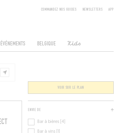
COMMANDEZ NOS GUIDES
NEWSLETTERS
APP
ÉVÉNEMENTS
BELGIQUE
Kids
VOIR SUR LE PLAN
ENVIE DE
ECT
Bar à bières [4]
Bar à vins [1]