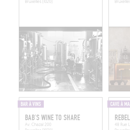
Bruxelles (1020)
Bruxelle
BAR À VINS
CAVE À M
BAB’S WINE TO SHARE
REBEL
Av. Chazal 200
48 Rue L