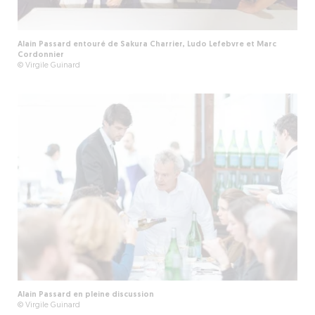
Alain Passard entouré de Sakura Charrier, Ludo Lefebvre et Marc
Cordonnier
© Virgile Guinard
Alain Passard en pleine discussion
© Virgile Guinard