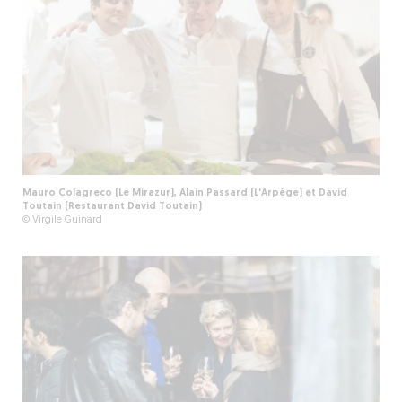
Mauro Colagreco (Le Mirazur), Alain Passard (L'Arpège) et David
Toutain (Restaurant David Toutain)
© Virgile Guinard