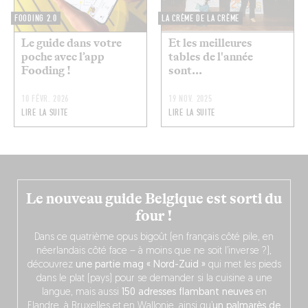
FOODING 2.0
LA CRÈME DE LA CRÈME
Le guide dans votre
Et les meilleures
poche avec l’app
tables de l'année
Fooding !
sont...
10 FÉVR. 2026
19 NOV. 2025
LIRE LA SUITE
LIRE LA SUITE
Le nouveau guide Belgique est sorti du
four !
Dans ce quatrième opus bigoût (en français côté pile, en
néerlandais côté face – à moins que ne soit l’inverse ?),
découvrez
une partie mag « Nord-Zuid »
qui met les pieds
dans le plat (pays) pour se demander si la cuisine a une
langue, mais aussi
150 adresses flambant neuves
en
Flandre, à Bruxelles et en Wallonie, ainsi qu’
un palmarès de