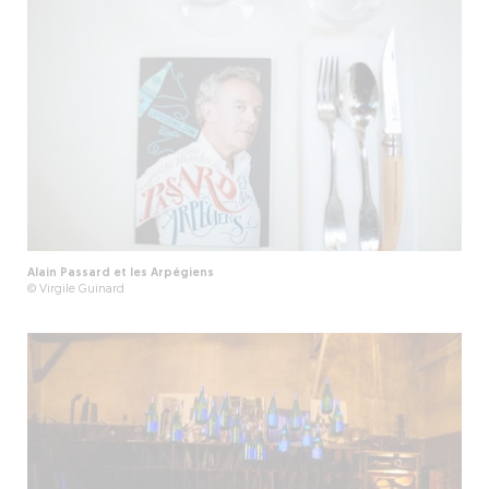
Alain Passard et les Arpégiens
© Virgile Guinard