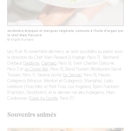
Jardinière Arlequin et merguez végétale, semoule à l'huile d'argan par
le chef Alain Passard
© Virgile Guinard
Les 15 et 16 novembre derniers, se sont succédés au piano sous
la direction du Chef Alain Passard (L’Arpège, Paris 7) : Bertrand
Grébaut (
Septime
,
Clamato
, Paris 11), Sven Chartier (Saturne,
Paris 2 et
Le Clown Bar
, Paris 11), David Toutain (Restaurant David
Toutain, Paris 7), Tatiana Levha (
Le Servan
, Paris 11), Mauro
Colagreco (Mirazur, Menton et Colagreco, Shanghai), Ludo
Lefebvre (Trois Mec et Petit Trois, Los Angeles), Björn Frantzen
(Frantzen, Stockholm), et le dernier-né des Arpégiens, Marc
Cordonnier (
Gare Au Gorille
, Paris 17).
Souvenirs animés