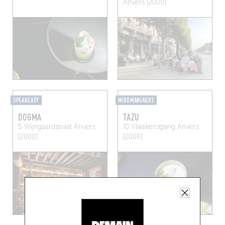
Anvers (2000)
SPEAKEASY
MIXOMANIAQUE
DOGMA
TAZU
5 Wijngaardstraat
Anvers
10 Vlaaikensgang
Anvers
(2000)
(2000)