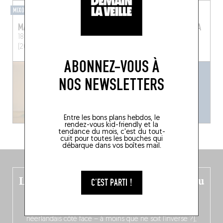
MIXOMANIAQUE
BAR-BAR
MARIGOLD
BILLIE'S BIER KAFÉTARIA
18 Vrijdagmarkt
Anvers
Kammenstraat 12
Anvers
(2000)
(2000)
ABONNEZ-VOUS À
NOS NEWSLETTERS
Entre les bons plans hebdos, le
rendez-vous kid-friendly et la
tendance du mois, c'est du tout-
cuit pour toutes les bouches qui
débarque dans vos boîtes mail.
Le nouveau guide Belgique est sorti du
C'EST PARTI !
four !
Dans ce quatrième opus bigoût (en français côté pile, en
néerlandais côté face – à moins que ne soit l’inverse ?),