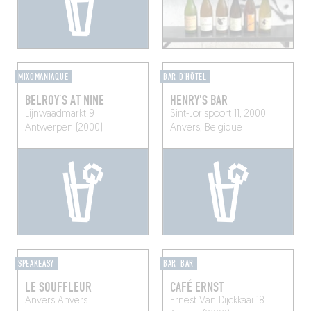
MIXOMANIAQUE
BAR D'HÔTEL
BELROY’S AT NINE
HENRY'S BAR
Lijnwaadmarkt 9
Sint-Jorispoort 11, 2000
Antwerpen (2000)
Anvers, Belgique
SPEAKEASY
BAR-BAR
LE SOUFFLEUR
CAFÉ ERNST
Anvers
Anvers
Ernest Van Dijckkaai 18