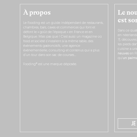
À propos
Le nou
est sor
Le Fooding est un guide indépendant de restaurants,
chambres, bars, caves et commerces qui font et
Dans ce quat
défont le « goût de l’époque » en France et en
en néerlandai
Belgique. Mais pas que ! C’est aussi un magazine où
?), découvr
food et société s’installent à la même table, des
les pieds dan
événements gastronokifs, une agence
cuisine a un
événementielle, consulting et contenus qui a plus
neuves
en Fl
d’un tour dans son sac de courses…
qu’
un palmar
Fooding® est une marque déposée.
JE