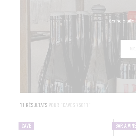
Bonne graille 
11 RÉSULTATS
POUR "CAVES 75011"
CAVE
BAR À VIN