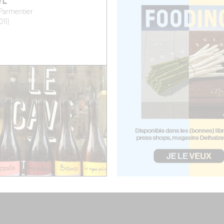
VE
Parmentier
011)