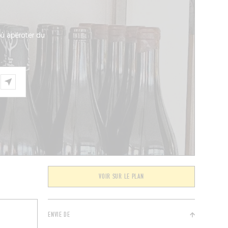
 où apéroter du
VOIR SUR LE PLAN
ENVIE DE