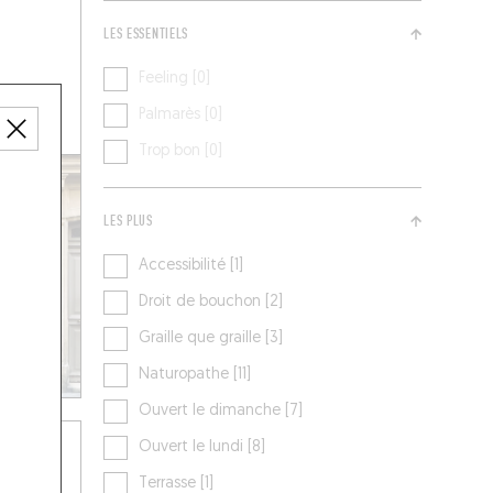
LES ESSENTIELS
Feeling [0]
Palmarès [0]
Trop bon [0]
LES PLUS
Accessibilité [1]
Droit de bouchon [2]
Graille que graille [3]
Naturopathe [11]
Ouvert le dimanche [7]
Ouvert le lundi [8]
Terrasse [1]