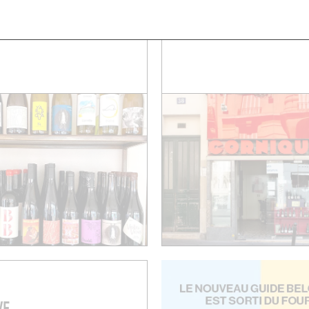
LUI
LA CAVE DU VERRE VO
aint-Maur
38 Rue Oberkampf
011)
Paris (75011)