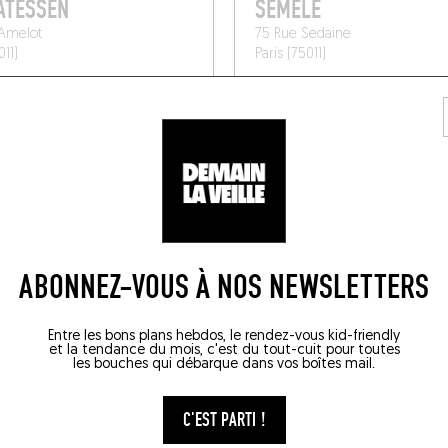
ATESSEN
SÉMÉLÉ
 Amelot
75 Rue Sedaine
011)
Paris (75011)
ABONNEZ-VOUS À NOS NEWSLETTERS
Entre les bons plans hebdos, le rendez-vous kid-friendly
et la tendance du mois, c'est du tout-cuit pour toutes
les bouches qui débarque dans vos boîtes mail.
ANGER
CAVE
C'EST PARTI !