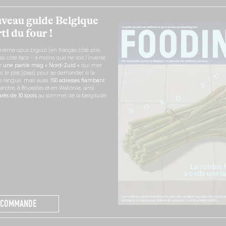
veau guide Belgique
ti du four !
rième opus bigoût (en français côté pile,
s côté face – à moins que ne soit l’inverse
ez
une partie mag « Nord-Zuid »
qui met
s le plat (pays) pour se demander si la
e langue, mais aussi
150 adresses flambant
andre, à Bruxelles et en Wallonie, ainsi
ès de 10 spots
au sommet de la belgitude.
 COMMANDE