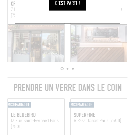
C'EST PARTI !
CRUS ET DÉCOUVERTES
PUR VIN
7 Rue Paul Bert
Paris
3 Rue Antoine Vollon
Paris
(75011)
(75012)
PRENDRE UN VERRE DANS LE COIN
MIXOMANIAQUE
MIXOMANIAQUE
LE BLUEBIRD
SUPERFINE
12 Rue Saint-Bernard
Paris
8 Pass. Josset
Paris (75011)
(75011)