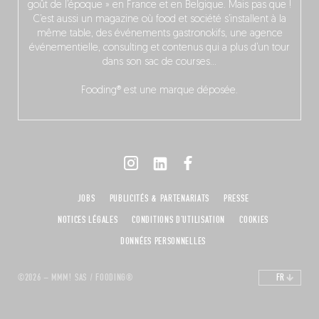
goût de l’époque » en France et en Belgique. Mais pas que !
C’est aussi un magazine où food et société s’installent à la
même table, des événements gastronokifs, une agence
événementielle, consulting et contenus qui a plus d’un tour
dans son sac de courses…
Fooding® est une marque déposée.
JOBS
PUBLICITÉS & PARTENARIATS
PRESSE
NOTICES LÉGALES
CONDITIONS D'UTILISATION
COOKIES
DONNÉES PERSONNELLES
©2026 – MMM! SAS / FOODING®
FR