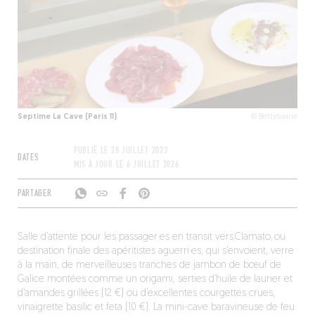
Septime La Cave (Paris 11)
© Bettyswine
PUBLIÉ LE
28 JUILLET 2023
DATES
MIS À JOUR LE
6 JUILLET 2026
PARTAGER
Salle d’attente pour les passager·es en transit vers Clamato, ou
destination finale des apéritistes aguerri·es, qui s’envoient, verre
à la main, de merveilleuses tranches de jambon de bœuf de
Galice montées comme un origami, serties d’huile de laurier et
d’amandes grillées (12 €) ou d’excellentes courgettes crues,
vinaigrette basilic et feta (10 €). La mini-cave baravineuse de feu