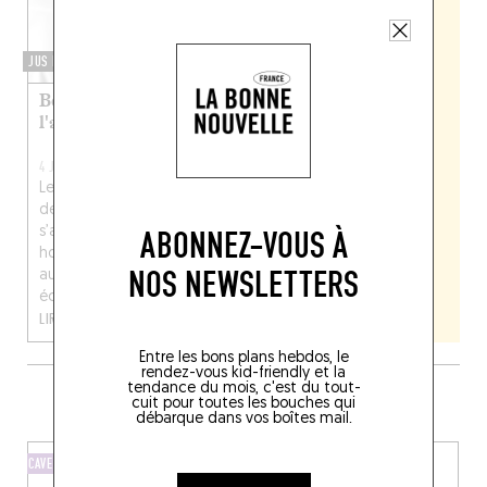
JUS DE CERVELLE
Bertrand Grébaut :
l'adieu au chef libre
4 JUIL. 2026
Le décès du cofondateur
de Septime pousse à
s’arrêter pour un
ABONNEZ-VOUS À
hommage collectif, qui
NOS NEWSLETTERS
aura encore de longs
échos. L...
LIRE LA SUITE
Entre les bons plans hebdos, le
rendez-vous kid-friendly et la
tendance du mois, c'est du tout-
PLUS DE CAVES TOUT PRÈS
cuit pour toutes les bouches qui
débarque dans vos boîtes mail.
CAVE
BAR À VINS