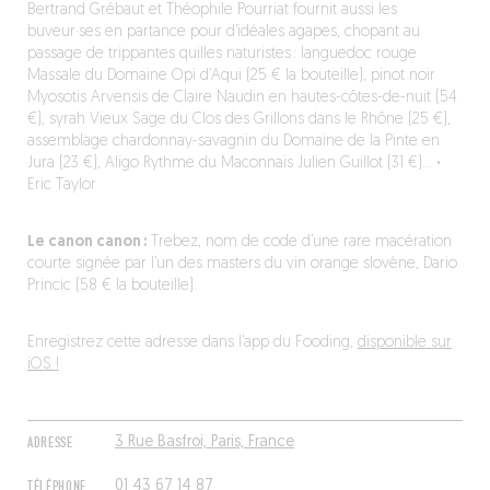
Bertrand Grébaut et Théophile Pourriat fournit aussi les
buveur·ses en partance pour d’idéales agapes, chopant au
passage de trippantes quilles naturistes : languedoc rouge
Massale du Domaine Opi d’Aqui (25 € la bouteille), pinot noir
Myosotis Arvensis de Claire Naudin en hautes-côtes-de-nuit (54
€), syrah Vieux Sage du Clos des Grillons dans le Rhône (25 €),
assemblage chardonnay-savagnin du Domaine de la Pinte en
Jura (23 €), Aligo Rythme du Maconnais Julien Guillot (31 €)…
·
Eric Taylor
Le canon canon :
Trebez, nom de code d’une rare macération
courte signée par l’un des masters du vin orange slovène, Dario
Princic (58 € la bouteille).
Enregistrez cette adresse dans l’app du Fooding,
disponible sur
iOS !
ADRESSE
3 Rue Basfroi, Paris, France
TÉLÉPHONE
01 43 67 14 87