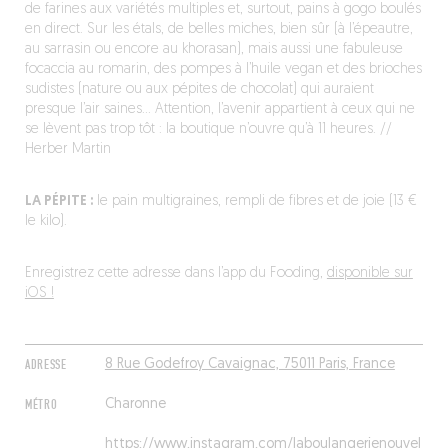
de farines aux variétés multiples et, surtout, pains à gogo boulés
en direct. Sur les étals, de belles miches, bien sûr (à l’épeautre,
au sarrasin ou encore au khorasan), mais aussi une fabuleuse
focaccia au romarin, des pompes à l’huile vegan et des brioches
sudistes (nature ou aux pépites de chocolat) qui auraient
presque l’air saines… Attention, l’avenir appartient à ceux qui ne
se lèvent pas trop tôt : la boutique n’ouvre qu’à 11 heures. //
Herber Martin
LA PÉPITE :
le pain multigraines, rempli de fibres et de joie (13 €
le kilo).
Enregistrez cette adresse dans l’app du Fooding,
disponible sur
iOS !
ADRESSE
8 Rue Godefroy Cavaignac, 75011 Paris, France
MÉTRO
Charonne
https://www.instagram.com/laboulangerienouvel