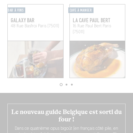
BAR À VINS
CAVE À MANGER
GALAXY BAR
LA CAVE PAUL BERT
48 Rue Basfroi
Paris (75011)
16 Rue Paul Bert
Paris
(75011)
Le nouveau guide Belgique est sorti du
four !
Dans ce quatrième opus bigoût (en français côté pile, en