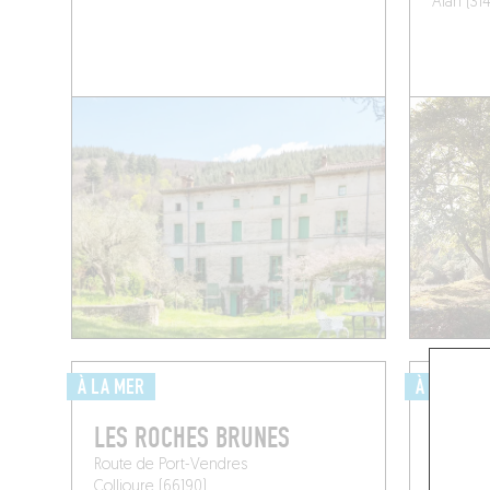
Alan (31
À LA MER
À LA CAM
LES ROCHES BRUNES
MANUF
LECT
Route de Port-Vendres
Collioure (66190)