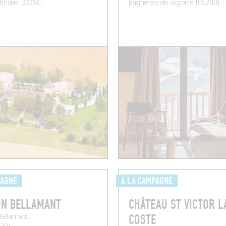
hristie (32390)
Bagnères-de-Bigorre (65200)
PAGNE
À LA CAMPAGNE
ON BELLAMANT
CHÂTEAU ST VICTOR L
COSTE
Bellamant