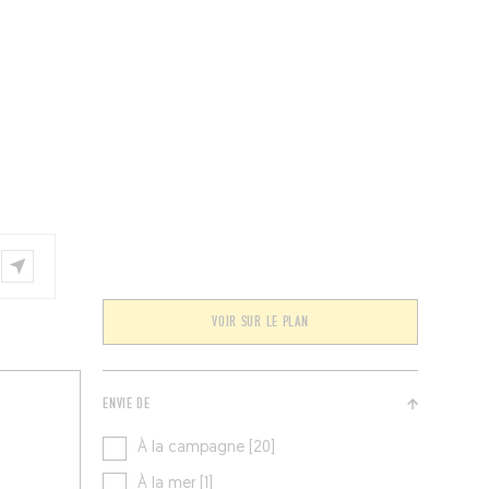
ÉVÉNEMENTS
BELGIQUE
Kids
VOIR SUR LE PLAN
ENVIE DE
À la campagne [20]
À la mer [1]