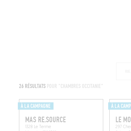
MAGAZINE
RESTAURANTS
CHAM
26 RÉSULTATS
POUR "CHAMBRES OCCITANIE"
À LA CAMPAGNE
À LA CAM
MAS RE.SOURCE
LE M
1328 Le Terme
297 Che