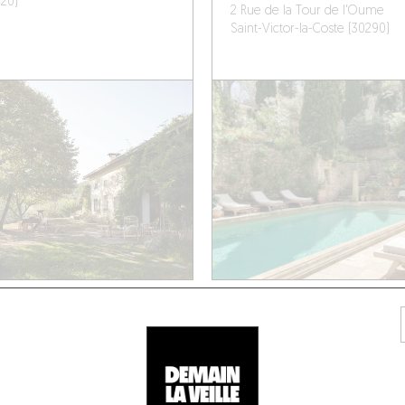
420)
2 Rue de la Tour de l'Oume
Saint-Victor-la-Coste (30290)
PAGNE
À LA CAMPAGNE
ACTURE ROYALE DE
MAS LES VIGNES
OURE
Génolhac
Génolhac (30450)