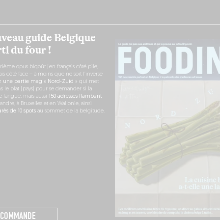
veau guide Belgique
ti du four !
rième opus bigoût (en français côté pile,
s côté face – à moins que ne soit l’inverse
ez
une partie mag « Nord-Zuid »
qui met
s le plat (pays) pour se demander si la
e langue, mais aussi
150 adresses flambant
andre, à Bruxelles et en Wallonie, ainsi
ès de 10 spots
au sommet de la belgitude.
 COMMANDE