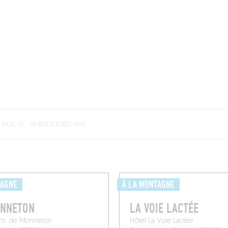
BRES
BARS
COMMERCES
CAVES
RECETTES
PAGNE
À LA MONTAGNE
ONNETON
LA VOIE LACTÉE
m. de Monneton
Hôtel La Voie Lactée