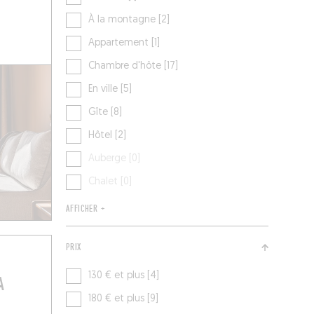
À la montagne [2]
Appartement [1]
Chambre d'hôte [17]
En ville [5]
Gîte [8]
Hôtel [2]
Auberge [0]
Chalet [0]
AFFICHER +
PRIX
130 € et plus [4]
A
180 € et plus [9]