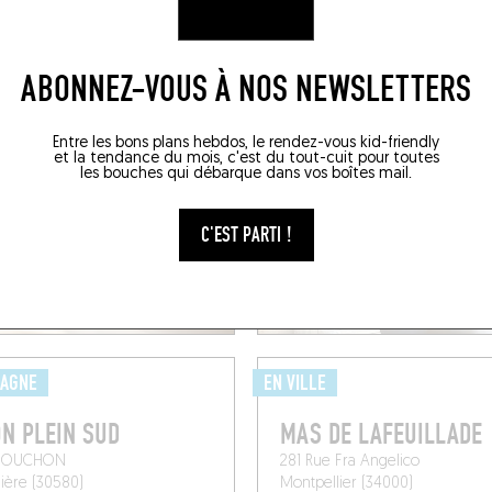
acture Royale de Lectoure
 (32700)
ABONNEZ-VOUS À NOS NEWSLETTERS
Entre les bons plans hebdos, le rendez-vous kid-friendly
et la tendance du mois, c'est du tout-cuit pour toutes
les bouches qui débarque dans vos boîtes mail.
C'EST PARTI !
PAGNE
EN VILLE
N PLEIN SUD
MAS DE LAFEUILLADE
 SOUCHON
281 Rue Fra Angelico
ière (30580)
Montpellier (34000)