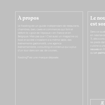
À propos
Le nou
est sor
Le Fooding est un guide indépendant de restaurants,
chambres, bars, caves et commerces qui font et
Dans ce quat
défont le « goût de l’époque » en France et en
en néerlandai
Belgique. Mais pas que ! C’est aussi un magazine où
?), découvr
food et société s’installent à la même table, des
les pieds dan
événements gastronokifs, une agence
cuisine a un
événementielle, consulting et contenus qui a plus
neuves
en Fl
d’un tour dans son sac de courses…
qu’
un palmar
Fooding® est une marque déposée.
JE