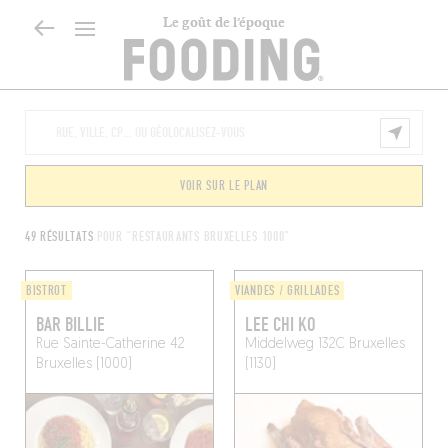
Le goût de l’époque
VOIR SUR LE PLAN
49 RÉSULTATS
POUR "RESTAURANTS BRUXELLES 1000"
BISTROT
VIANDES / GRILLADES
BAR BILLIE
LEE CHI KO
Rue Sainte-Catherine 42
Middelweg 132C
Bruxelles
Bruxelles (1000)
(1130)