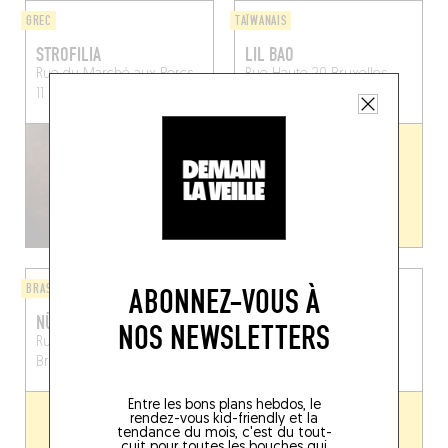
GREC
TAÏWANAIS
STROFILIA
LIL BAO
Rue du Marché aux Porcs
Rue Haute 20
Bruxelles
11
Bruxelles (1000)
(1000)
BRASSERIE
CHINOIS
ABONNEZ-VOUS À
NÜETNIGENOUGH
GOURMETS EVERYDAY
NOS NEWSLETTERS
Rue du Lombard 25
Rue des Poissonniers 10
Bruxelles (1000)
Bruxelles (1000)
Entre les bons plans hebdos, le
rendez-vous kid-friendly et la
tendance du mois, c'est du tout-
cuit pour toutes les bouches qui