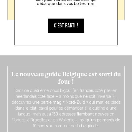
débarque dans vos boîtes mail.
C'EST PARTI !
1
2
3
4
5
Le nouveau guide Belgique est sorti du
four !
Dans ce quatrième opus bigoût (en français côté pile, en
néerlandais côté face – à moins que ne soit l’inverse ?),
découvrez
une partie mag « Nord-Zuid »
qui met les pieds
dans le plat (pays) pour se demander si la cuisine a une
langue, mais aussi
150 adresses flambant neuves
en
Flandre, à Bruxelles et en Wallonie, ainsi qu’
un palmarès de
10 spots
au sommet de la belgitude.