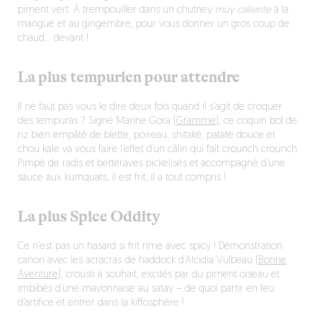
piment vert. À trempouiller dans un chutney
muy
caliente
à la
mangue et au gingembre, pour vous donner un gros coup de
chaud… devant !
La plus tempurien pour attendre
Il ne faut pas vous le dire deux fois quand il s’agit de croquer
des tempuras ? Signé Marine Gora (
Gramme
), ce coquin bol de
riz bien empâté de blette, poireau, shitaké, patate douce et
chou kale va vous faire l’effet d’un câlin qui fait crounch crounch.
Pimpé de radis et betteraves pickelisés et accompagné d’une
sauce aux kumquats, il est frit, il a tout compris !
La plus Spice Oddity
Ce n’est pas un hasard si frit rime avec spicy ! Démonstration
canon avec les acracras de haddock d’Alcidia Vulbeau (
Bonne
Aventure
), crousti à souhait, excités par du piment oiseau et
imbibés d’une mayonnaise au satay – de quoi partir en feu
d’artifice et entrer dans la kiffosphère !