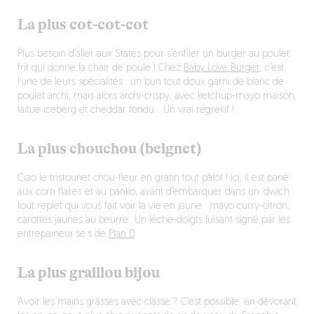
La plus cot-cot-cot
Plus besoin d’aller aux States pour s’enfiler un burger au poulet
frit qui donne la chair de poule ! Chez
Baby Love Burger
, c’est
l’une de leurs spécialités : un bun tout doux garni de blanc de
poulet archi, mais alors archi-crispy, avec ketchup-mayo maison,
laitue iceberg et cheddar fondu… Un vrai régrekif !
La plus chouchou (beignet)
Ciao le tristounet chou-fleur en gratin tout pâlot ! Ici, il est pané
aux corn flakes et au panko, avant d’embarquer dans un ‘dwich
tout replet qui vous fait voir la vie en jaune : mayo curry-citron,
carottes jaunes au beurre…Un lèche-doigts luisant signé par les
entrepaineur·se·s de
Plan D
.
La plus graillou bijou
Avoir les mains grasses avec classe ? C’est possible, en dévorant