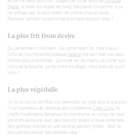
les on-ne-peut-plus chic nuggets de ris de veau de
Frenchie
Pigalle
, la table qui régale de Greg Marchand. Et comme si ça
ne suffisait pas, ils sont coiffés de crème crue et caviar…
Pourquoi s’arrêter quand on peut en faire toujours plus ?
La plus frit from desire
Du camembert, c’est bien… Du camembert frit, c’est mieux !
Celui de Sho Miyashita (izakaya
Haikara
) est farci d’ail noir pour
encore plus d’obscénité… Ça coule sur les mains, ça suinte aux
coins de la bouche, ça file entre les doigts. Vous avez dit
food
porn
?
La plus végédalle
To frit or not to frit?
Pour ces pleurotes, ce n’est plus la question
! Aux fourneaux de l’adresse afro-caribéenne
Chéri Coco
, la
cheffe Foulématou Bangoura les transforme en wings de haut
vol et les acoquine avec des haricots sautés à l’huile pimentée,
des gombos snackés et une banane plantain grillée… Bref, la
plus plant(e)ureuse des assiettes végi !