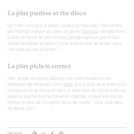
La plus panisse at the disco
Les frites n’ont plus la patate, passez aux panisses ! Réinventés
par Thomas Graham au piano du génial
Mermoz
, ces bâtonnets
à base de farine de pois chiches plongés dans un grand bain
d’huile bouillante se parent d’une mayonnaise de laurier, pour
n’en faire qu’une bouchée !
La plus plein le cornet
Aller simple direzione Napoli et son indétrônable cornet
débordant de fritueries ! Chez
Mimi
, le b.a.-gras de la street food
campanienne se retrouve dans ce petit bout de carton huilé, où
jouent à touche-touche crevettes, calamar, croque à la mozza
fondue et fleur de courgette farcie de ricotta… Vous voilà dans
de beaux gras !
PARTAGER