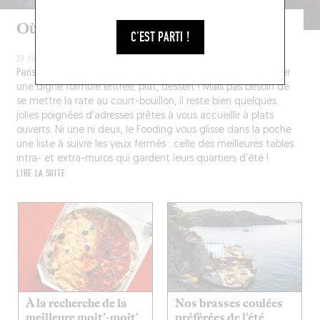
Où manger en août à Paris ?
C'EST PARTI !
29 JUIL. 2026
Paris presque désert, c’est super... reste à savoir où boulotter
une digne formule entrée, plat, dessert ! Mais pas besoin de
se mettre la rate au court-bouillon, il reste bien quelques
jolies poignées d’adresses prêtes à vous accueillir à plats
ouverts. Ni une ni deux, le Fooding vous glisse dans la poche
une liste à suivre les yeux fermés : celle des meilleures tables
intra- et extra-muros qui gardent leurs quartiers d’été !
LIRE LA SUITE
À la recherche de la
Nos brasses coulées
meilleure moit’-moit’
préférées de l’été