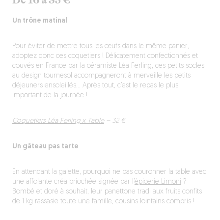
De 16 à 35 €
Un trône matinal
Pour éviter de mettre tous les œufs dans le même panier,
adoptez donc ces coquetiers ! Délicatement confectionnés et
couvés en France par la céramiste Léa Ferling, ces petits socles
au design tournesol accompagneront à merveille les petits
déjeuners ensoleillés… Après tout, c’est le repas le plus
important de la journée !
Coquetiers Léa Ferling x Table
– 32 €
Un gâteau pas tarte
En attendant la galette, pourquoi ne pas couronner la table avec
une affolante créa briochée signée par l’
épicerie Limoni
?
Bombé et doré à souhait, leur panettone tradi aux fruits confits
de 1 kg rassasie toute une famille, cousins lointains compris !