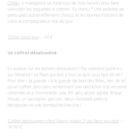
Chifan
, a manigancé un food tour de trois heures pour faire
virevolter les baguettes à volonté. Au menu ? Une pelletée de
petits plats authenkiffement chinois, et les bonnes histoires de
votre accompagnateur·rice du jour.
Chifan food tour
– 49 €
Un coffret désalcoolisé
En avance sur les bonnes résolutions ? Pas vraiment porté·e·s
sur l’éthanol ? Le Paon qui boit a tout ce qu’il vous faut oh oh !
Pour dire « ta gueule » à la gueule de bois des fêtes, rien de tel
qu’un coffret zéro-zéro renfermant une décoction à la verveine
citronnée et à l’immortelle, une IPA sans alcool signée Brique
House, un sauvignon pas con, deux mocktails prêts-à-
décapsuler et une kombucha-cha-cha !
Coffret découverte « Petit Paon » (plaisir 2) du Paon qui boit
–
34,98 €