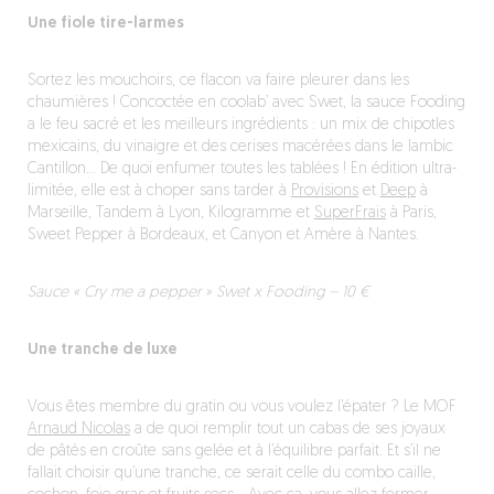
Une fiole tire-larmes
Sortez les mouchoirs, ce flacon va faire pleurer dans les
chaumières ! Concoctée en coolab’ avec Swet, la sauce Fooding
a le feu sacré et les meilleurs ingrédients : un mix de chipotles
mexicains, du vinaigre et des cerises macérées dans le lambic
Cantillon… De quoi enfumer toutes les tablées ! En édition ultra-
limitée, elle est à choper sans tarder à
Provisions
et
Deep
à
Marseille, Tandem à Lyon, Kilogramme et
SuperFrais
à Paris,
Sweet Pepper à Bordeaux, et Canyon et Amère à Nantes.
Sauce « Cry me a pepper » Swet x Fooding – 10 €
Une tranche de luxe
Vous êtes membre du gratin ou vous voulez l’épater ? Le MOF
Arnaud Nicolas
a de quoi remplir tout un cabas de ses joyaux
de pâtés en croûte sans gelée et à l’équilibre parfait. Et s’il ne
fallait choisir qu’une tranche, ce serait celle du combo caille,