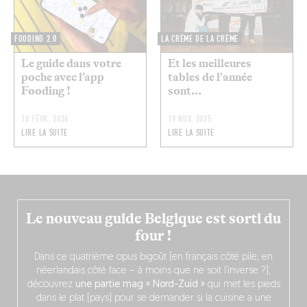
FOODING 2.0
LA CRÈME DE LA CRÈME
Le guide dans votre
Et les meilleures
poche avec l’app
tables de l'année
Fooding !
sont...
10 FÉVR. 2026
19 NOV. 2025
LIRE LA SUITE
LIRE LA SUITE
Le nouveau guide Belgique est sorti du
four !
Dans ce quatrième opus bigoût (en français côté pile, en
néerlandais côté face – à moins que ne soit l’inverse ?),
découvrez
une partie mag « Nord-Zuid »
qui met les pieds
dans le plat (pays) pour se demander si la cuisine a une