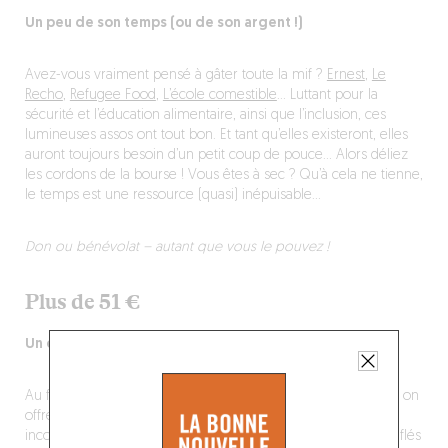
Un peu de son temps (ou de son argent !)
Avez-vous vraiment pensé à gâter toute la mif ?
Ernest
,
Le
Recho
,
Refugee Food
,
L’école comestible
… Luttant pour la
sécurité et l’éducation alimentaire, ainsi que l’inclusion, ces
lumineuses assos ont tout bon. Et tant qu’elles existeront, elles
auront toujours besoin d’un petit coup de pouce… Alors déliez
les cordons de la bourse ! Vous êtes à sec ? Qu’à cela ne tienne,
le temps est une ressource (quasi) inépuisable…
Don ou bénévolat – autant que vous le pouvez !
Plus de 51 €
Un coffret pas à côté de la plaq
Au fada de chocolat ou au pote qui vient de se faire plaquer, on
offre ce coffre aux trésors de très bon goût : huit produits
incontournables du plus délicieux des chocolatiers, emmitouflés