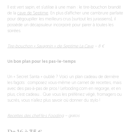
Il est vert sapin, et s’utilise à une main : le tire-bouchon brandé
de la
cave de Septime
. En plus d’afficher une cambrure parfaite
pour dégoupiller les meilleurs crus (surtout les jurassiens), il
possède un décapsuleur incorporé pour parer à toutes les
soirées.
Tire-bouchon « Savagnin » de Septime La Cave
– 8 €
Un bon plan pour les pas-le-temps
Un « Secret Santa » oublié ? Voici un plan cadeau de derrière
les fagots : composez vous-même un carnet de recettes, mais
avec des pas-à-pas de pros ! Lefooding.com en regorge, et en
plus, c’est cadeau… Que vous les préfériez végé, fromagers ou
sucrés, vous n’allez plus savoir où donner du stylo !
Recettes des chef·fe·s Fooding
– gratos