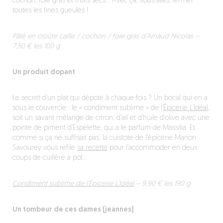
cochon, foie gras et fruits secs… Avec ça, vous allez fermer
toutes les fines gueules !
Pâté en croûte caille / cochon / foie gras d’Arnaud Nicolas –
7,50 € les 100 g
Un produit dopant
Le secret d’un plat qui dépote à chaque fois ? Un bocal qui en a
sous le couvercle : le « condiment sublime » de l’
Épicerie L’Idéal
,
soit un savant mélange de citron, d’ail et d’huile d’olive avec une
pointe de piment d’Espelette, qui a le parfum de Massilia. Et
comme si ça ne suffisait pas, la cuistote de l’épicerie Manon
Savourey vous refile
sa recette
pour l’accommoder en deux
coups de cuillère à pot…
Condiment sublime de l’Épicerie L’Idéal
– 9,90 € les 190 g
Un tombeur de ces dames (jeannes)