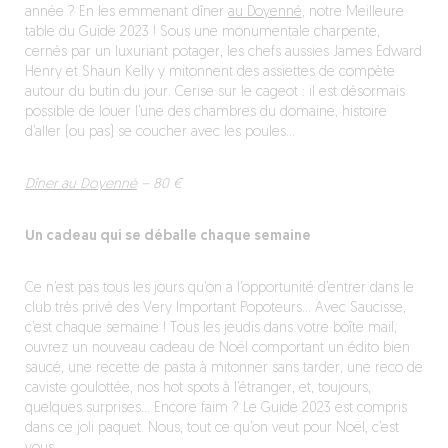
année ? En les emmenant dîner
au Doyenné
, notre Meilleure
table du Guide 2023 ! Sous une monumentale charpente,
cernés par un luxuriant potager, les chefs aussies James Edward
Henry et Shaun Kelly y mitonnent des assiettes de compète
autour du butin du jour. Cerise sur le cageot : il est désormais
possible de louer l’une des chambres du domaine, histoire
d’aller (ou pas) se coucher avec les poules…
Dîner au Doyenné
– 80 €
Un cadeau qui se déballe chaque semaine
Ce n’est pas tous les jours qu’on a l’opportunité d’entrer dans le
club très privé des Very Important Popoteurs… Avec Saucisse,
c’est chaque semaine ! Tous les jeudis dans votre boîte mail,
ouvrez un nouveau cadeau de Noël comportant un édito bien
saucé, une recette de pasta à mitonner sans tarder, une reco de
caviste goulottée, nos hot spots à l’étranger, et, toujours,
quelques surprises… Encore faim ? Le Guide 2023 est compris
dans ce joli paquet. Nous, tout ce qu’on veut pour Noël, c’est