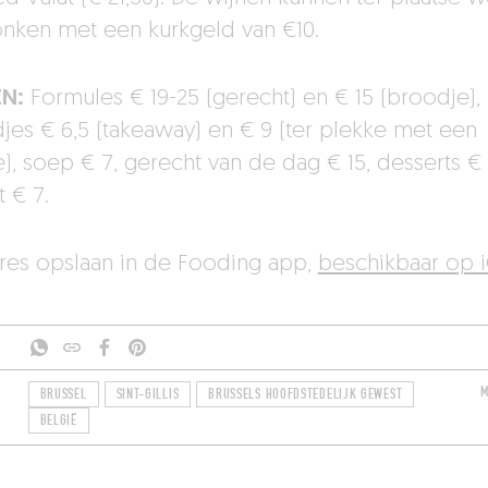
nken met een kurkgeld van €10.
EN:
Formules € 19-25 (gerecht) en € 15 (broodje),
jes € 6,5 (takeaway) en € 9 (ter plekke met een
e), soep € 7, gerecht van de dag € 15, desserts € 
t € 7.
dres opslaan in de Fooding app,
beschikbaar op 
M
BRUSSEL
SINT-GILLIS
BRUSSELS HOOFDSTEDELIJK GEWEST
BELGIË