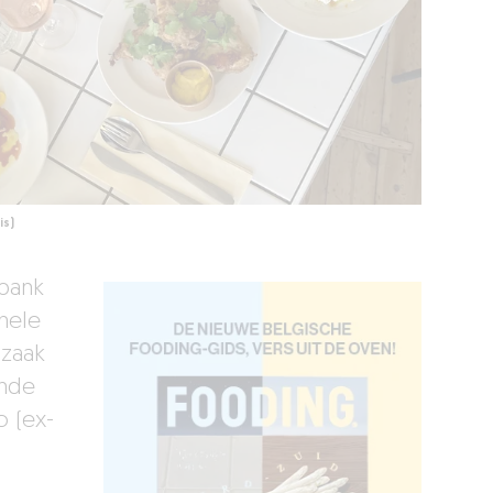
is)
nbank
hele
szaak
ende
o (ex-