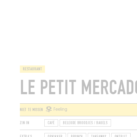
RESTAURANTS
RESTAURANT
LE PETIT MERCAD
NIET TE MISSEN
Feeling
ZIN IN
CAFÉ
BELEGDE BROODJES / BAGELS
EXTRA'S
OPKIKKER
BRUNCH
TAKEAWAY
ONTBIJT