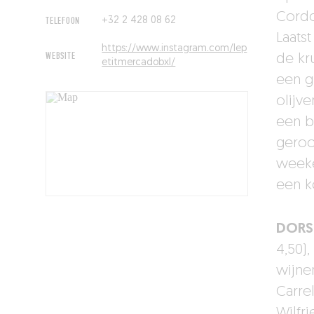
Cordo
TELEFOON
+32 2 428 08 62
Laatst
https://www.instagram.com/lep
WEBSITE
de kr
etitmercadobxl/
een g
olijve
een b
geroo
weeke
een k
DORS
4,50),
wijne
Carre
Wilfr