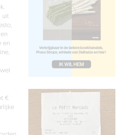
k.
 uit
esto,
 en
e en
ine,
ewel
ot €
rlijke
f
worden