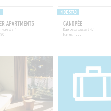
D
IN DE STAD
ER APARTMENTS
CANOPÉE
 Forest 314
Rue Lesbroussart 47
190)
Ixelles (1050)