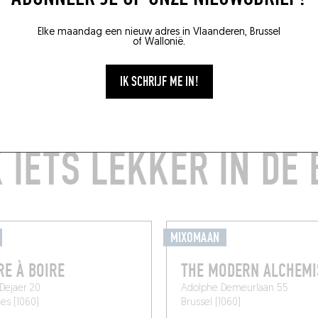
Elke maandag een nieuw adres in Vlaanderen, Brussel
of Wallonië.
IK SCHRIJF ME IN!
 IETS LEKKER IN DE
MIXOMAAN
RE À BOIRE
THE MODERN ALCHEMI
 Dejaer 20
Adolphe Demeurlaan 55
les (1060)
Brussel (1060)