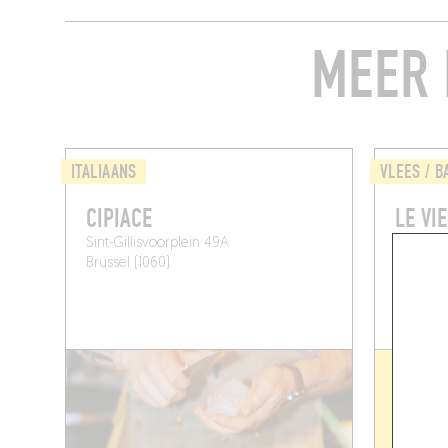
MEER 
ITALIAANS
VLEES / B
CIPIACE
LE VI
Sint-Gillisvoorplein 49A
28 Mosko
Brussel (1060)
Brussel 