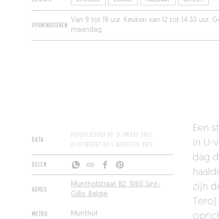
Van 9 tot 19 uur. Keuken van 12 tot 14.30 uur.
OPENINGSUREN
maandag.
Een s
GEPUBLICEERD OP
24 MAART 2023
DATA
in U-
BIJGEWERKT OP
4 AUGUSTUS 2026
dag d
DELEN
haald
Munthofstraat 82, 1060 Sint-
zijn 
ADRES
Gillis, België
Tero)
METRO
Munthof
opric