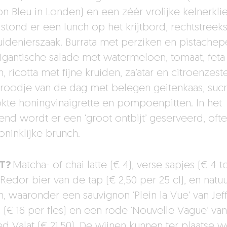
n Bleu in Londen) en een zéér vrolijke kelnerklie
 stond er een lunch op het krijtbord, rechtstreeks
uidenierszaak. Burrata met perziken en pistachep
igantische salade met watermeloen, tomaat, feta
n, ricotta met fijne kruiden, za’atar en citroenzest
roodje van de dag met belegen geitenkaas, sucr
kte honingvinaigrette en pompoenpitten. In het
nd wordt er een ‘groot ontbijt’ geserveerd, oft
oninklijke brunch.
T?
Matcha- of chai latte (€ 4), verse sapjes (€ 4 t
 Redor bier van de tap (€ 2,50 per 25 cl), en natuu
n, waaronder een sauvignon ‘Plein la Vue’ van Jef
l (€ 16 per fles) en een rode ‘Nouvelle Vague’ van
ied Valat (€ 21,50). De wijnen kunnen ter plaatse 