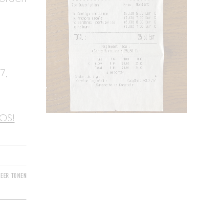
7,
iOS!
EER TONEN