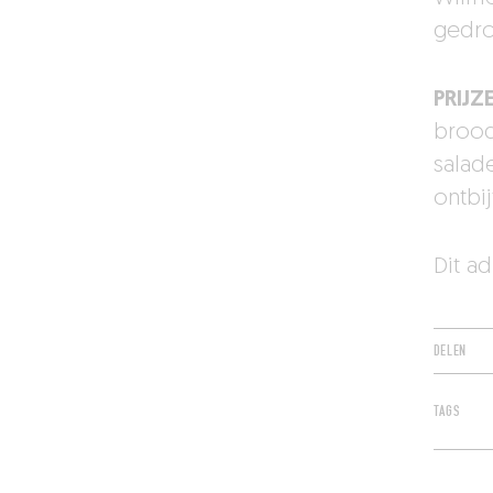
gedro
PRIJZ
brood
salad
ontbij
Dit a
DELEN
TAGS