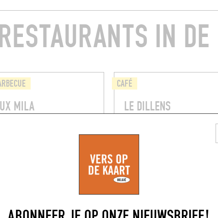
RESTAURANTS IN DE
ARBECUE
CAFÉ
EUX MILA
LE DILLENS
ustraat
11 Julien Dillensplein
(1060)
Brussel (1060)
ABONNEER JE OP ONZE NIEUWSBRIEF!