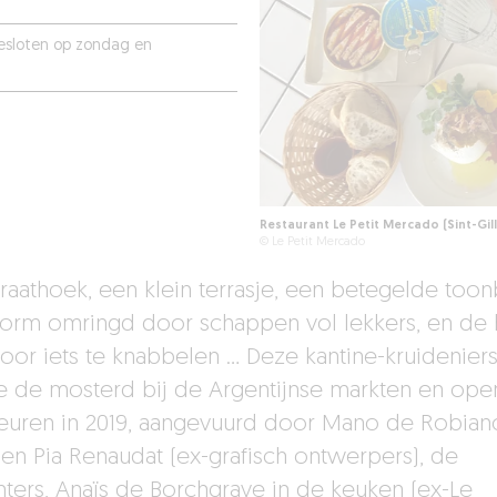
 Gesloten op zondag en
Restaurant Le Petit Mercado (Sint-Gill
© Le Petit Mercado
traathoek, een klein terrasje, een betegelde too
vorm omringd door schappen vol lekkers, en de 
oor iets te knabbelen … Deze kantine-kruidenier
e de mosterd bij de Argentijnse markten en op
deuren in 2019, aangevuurd door Mano de Robian
 en Pia Renaudat (ex-grafisch ontwerpers), de
hters, Anaïs de Borchgrave in de keuken (ex-Le