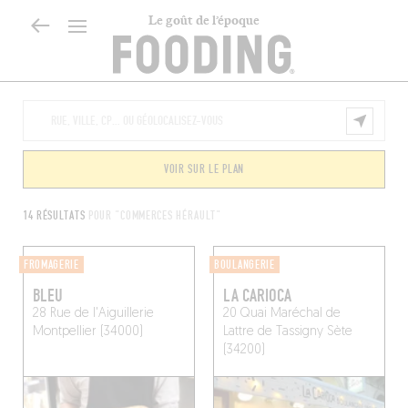
Le goût de l’époque
VOIR SUR LE PLAN
14 RÉSULTATS
POUR "COMMERCES HÉRAULT"
FROMAGERIE
BOULANGERIE
BLEU
LA CARIOCA
28 Rue de l'Aiguillerie
20 Quai Maréchal de
Montpellier (34000)
Lattre de Tassigny
Sète
(34200)