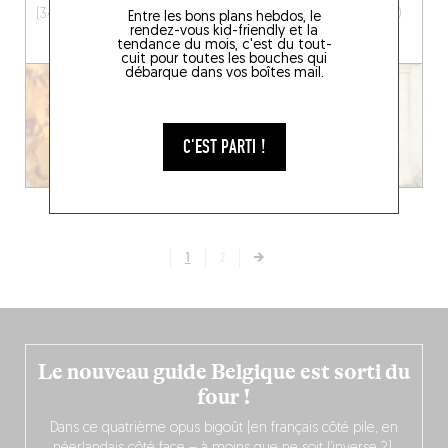
(34340)
15 Rue Paul-Valéry, 34200
Entre les bons plans hebdos, le
rendez-vous kid-friendly et la
Sète, France
tendance du mois, c'est du tout-
cuit pour toutes les bouches qui
débarque dans vos boîtes mail.
C'EST PARTI !
1
2
Le nouveau guide Belgique est sorti du
four !
Dans ce quatrième opus bigoût (en français côté pile, en