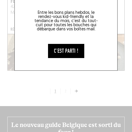
FEZI
COPE
42 Avenue Sergent-
33 Rue Saint-Melaine
Entre les bons plans hebdos, le
Maginot, 35000 Rennes
Rennes (35000)
rendez-vous kid-friendly et la
tendance du mois, c'est du tout-
cuit pour toutes les bouches qui
débarque dans vos boîtes mail.
RÉSERVER UNE TABLE
RÉSERVER UNE TABLE
C'EST PARTI !
1
2
Le nouveau guide Belgique est sorti du