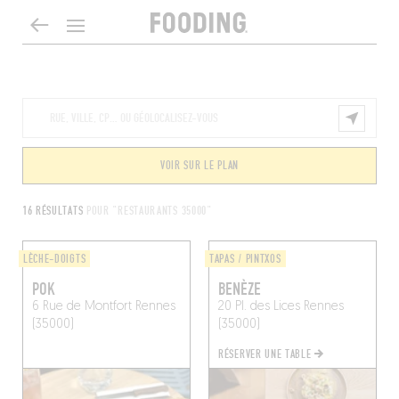
VOIR SUR LE PLAN
16 RÉSULTATS
POUR "RESTAURANTS 35000"
LÈCHE-DOIGTS
TAPAS / PINTXOS
POK
BENÈZE
6 Rue de Montfort
Rennes
20 Pl. des Lices
Rennes
(35000)
(35000)
RÉSERVER UNE TABLE