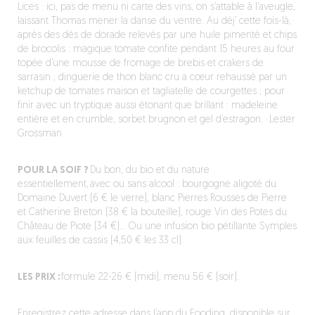
Lices : ici, pas de menu ni carte des vins, on s’attable à l’aveugle,
laissant Thomas mener la danse du ventre. Au déj’ cette fois-là,
après des dés de dorade relevés par une huile pimenté et chips
de brocolis : magique tomate confite pendant 15 heures au four
topée d’une mousse de fromage de brebis et crakers de
sarrasin ; dinguerie de thon blanc cru a cœur rehaussé par un
ketchup de tomates maison et tagliatelle de courgettes ; pour
finir avec un tryptique aussi étonant que brillant : madeleine
entière et en crumble, sorbet brugnon et gel d’estragon. · Lester
Grossman
POUR LA SOIF ?
Du bon, du bio et du nature
essentiellement, avec ou sans alcool : bourgogne aligoté du
Domaine Duvert (6 € le verre), blanc Pierres Rousses de Pierre
et Catherine Breton (38 € la bouteille), rouge Vin des Potes du
Château de Piote (34 €)… Ou une infusion bio pétillante Symples
aux feuilles de cassis (4,50 € les 33 cl).
LES PRIX :
formule 22-26 € (midi), menu 56 € (soir).
Enregistrez cette adresse dans l’app du Fooding,
disponible sur