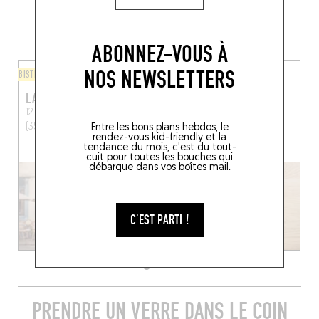
PLUS DE TABLES DE GENRE À
PROXIMITÉ
ABONNEZ-VOUS À
NOS NEWSLETTERS
BISTROT
TAPAS / PINTXOS
LA MIRLITANTOUILLE
BENÈZE
12 Rue Nantaise
Rennes
20 Pl. des Lices
Rennes
(35000)
(35000)
Entre les bons plans hebdos, le
rendez-vous kid-friendly et la
tendance du mois, c'est du tout-
RÉSERVER UNE TABLE
cuit pour toutes les bouches qui
débarque dans vos boîtes mail.
C'EST PARTI !
PRENDRE UN VERRE DANS LE COIN