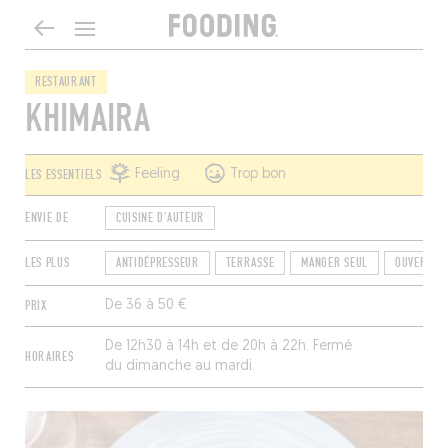
RESTAURANT
KHIMAIRA
LES ESSENTIELS
Feeling
Trop bon
ENVIE DE
CUISINE D'AUTEUR
LES PLUS
ANTIDÉPRESSEUR
TERRASSE
MANGER SEUL
OUVERT LE
PRIX
De 36 à 50 €
De 12h30 à 14h et de 20h à 22h. Fermé
HORAIRES
du dimanche au mardi.