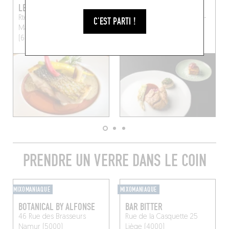
LES 4 SAISONS
BISTROT BLAISE
Rte de Bastogne 108
Rue Prte Haute 5
Marche-
C'EST PARTI !
Marche-en-Famenne
en-Famenne (6900)
(6900)
PRENDRE UN VERRE DANS LE COIN
MIXOMANIAQUE
MIXOMANIAQUE
BOTANICAL BY ALFONSE
BAR BITTER
46 Rue des Brasseurs
Rue de la Casquette 25
Namur (5000)
Liège (4000)