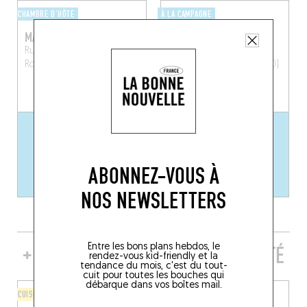
CHAMBRE D'HÔTE
À LA CAMPAGNE
MAISON OSCAR
LE CORUMONT
Rue des Tailles 12
Rue Corumont 13
La
Rochefort (5580)
Roche-en-Ardenne (6980)
ABONNEZ-VOUS À
NOS NEWSLETTERS
Entre les bons plans hebdos, le
+ DE TABLES DE GENRE À PROXIMITÉ
rendez-vous kid-friendly et la
tendance du mois, c'est du tout-
cuit pour toutes les bouches qui
débarque dans vos boîtes mail.
CUISINE D'AUTEUR
CUISINE D'AUTEUR