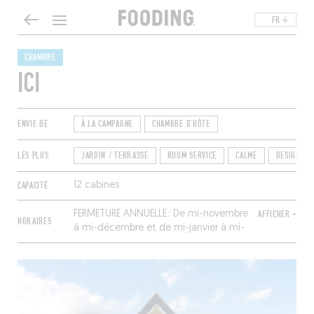
FR
CHAMBRE
ICI
ENVIE DE
À LA CAMPAGNE
CHAMBRE D'HÔTE
LES PLUS
JARDIN / TERRASSE
ROOM SERVICE
CALME
DESIGN
CAPACITÉ
12 cabines
FERMETURE ANNUELLE :
De mi-novembre
AFFICHER +
HORAIRES
à mi-décembre et de mi-janvier à mi-
mars.