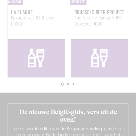
WIJNBAR
BIERCAFÉ
LA FLAQUE
BRUSSELS BEER PROJECT
Baksteenkaai 84
Brussel
Rue Antoine Dansaert 188
(1000)
Bruxelles (1000)
De nieuwe België-gids, vers uit de
oven!
In deze
vierde editie van de Belgische Fooding-gids
(Frans
op de voorkant, Nederlands op de achterkant – of is het