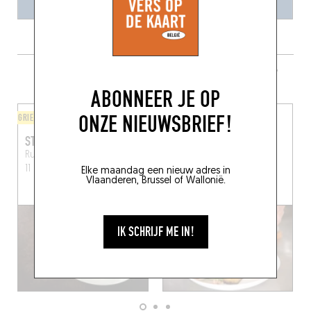
MEER RESTAURANTS IN DE BUURT
ABONNEER JE OP
ONZE NIEUWSBRIEF!
GRIEKS
BISTRO
STROFILIA
HENRI
Rue du Marché aux Porcs
113 Vlaamsesteenweg
11
Brussel (1000)
Brussel (1000)
Elke maandag een nieuw adres in
Vlaanderen, Brussel of Wallonië.
IK SCHRIJF ME IN!