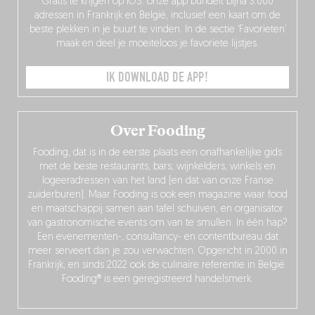
Gratis te krijgen op iOS: onze app bundelt bijna 3.000
adressen in Frankrijk en België, inclusief een kaart om de
beste plekken in je buurt te vinden. In de sectie ‘Favorieten’
maak en deel je moeiteloos je favoriete lijstjes.
IK DOWNLOAD DE APP!
Over Fooding
Fooding, dat is in de eerste plaats een onafhankelijke gids
met de beste restaurants, bars, wijnkelders, winkels en
logeeradressen van het land (en dat van onze Franse
zuiderburen). Maar Fooding is ook een magazine waar food
en maatschappij samen aan tafel schuiven, en organisator
van gastronomische events om van te smullen. In één hap?
Een evenementen-, consultancy- en contentbureau dat
meer serveert dan je zou verwachten. Opgericht in 2000 in
Frankrijk, en sinds 2022 ook de culinaire referentie in België.
Fooding® is een geregistreerd handelsmerk.