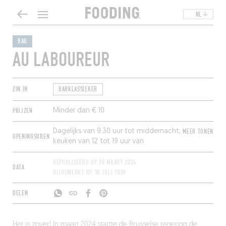
NL
BAR
AU LABOUREUR
ZIN IN
BARKLASSIEKER
PRIJZEN
Minder dan € 10
Dagelijks van 9.30 uur tot middernacht;
MEER TONEN
OPENINGSUREN
keuken van 12 tot 19 uur van
donderdag tot zondag.
GEPUBLICEERD OP
20 MAART 2024
DATA
BIJGEWERKT OP
30 JULI 2024
DELEN
Het is zover! In maart 2024 startte de Brusselse regering de