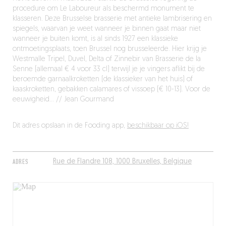
procedure om Le Laboureur als beschermd monument te
klasseren. Deze Brusselse brasserie met antieke lambrisering en
spiegels, waarvan je weet wanneer je binnen gaat maar niet
wanneer je buiten komt, is al sinds 1927 een klassieke
ontmoetingsplaats, toen Brussel nog brusseleerde. Hier krijg je
Westmalle Tripel, Duvel, Delta of Zinnebir van Brasserie de la
Senne (allemaal € 4 voor 33 cl) terwijl je je vingers aflikt bij de
beroemde garnaalkroketten (de klassieker van het huis) of
kaaskroketten, gebakken calamares of vissoep (€ 10-13). Voor de
eeuwigheid… // Jean Gourmand
Dit adres opslaan in de Fooding app,
beschikbaar op iOS!
ADRES
Rue de Flandre 108, 1000 Bruxelles, Belgique