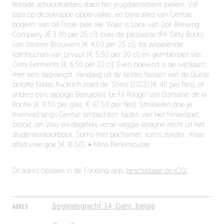
felrode schoolstoeltjes doen het jeugdsentiment pieken. Vijf
taps op dezekrappe oppervlakte, en bijna alles van Gentse
bodem: van de frisse pale ale ‘Waar is Loca’ van Dok Brewing
Company (€ 3,90 per 25 cl), over de pikzwarte IPA ‘Dirty Boots’
van Stroom Brouwers (€ 4,60 per 25 cl), tot wisselende
kombucha’s van Levuur (€ 5,50 per 20 cl) en gemberbier van
Olmi Ferments (€ 6,50 per 33 cl). Even boeiend is de wijnkaart,
met een dagvangst: vandaag uit de kelder flessen van de Duitse
belofte Niklas Rückrich zoals de ‘Shiro’ (2023) (€ 40 per fles), of
anders een sappige Beaujolais ‘Le Fil Rouge’ van Domaine de la
Roche (€ 9,50 per glas, € 47,50 per fles). Smikkelen doe je
evenwel langs Gentse ambachten: kazen van Het Hinkelspel,
brood van Way en dagelijks verse veggie lasagne recht uit het
studentenkookboek. Soms met bechamel, soms zonder, maar
altijd vree goe (€ 16,50). • Mina Perlemousse
Dit adres opslaan in de Fooding app,
beschikbaar op iOS!
ADRES
Begijnengracht 34, Gent, België