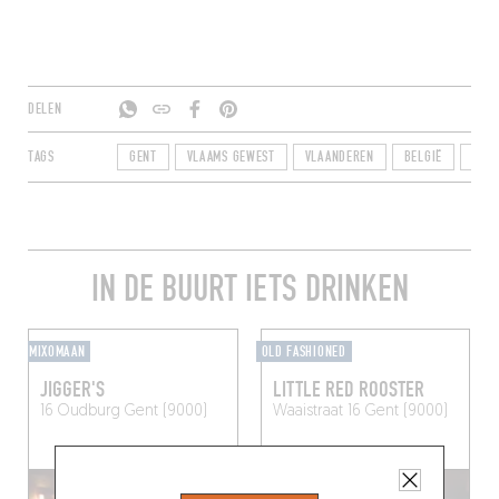
DELEN
TAGS
GENT
VLAAMS GEWEST
VLAANDEREN
BELGIË
9000
IN DE BUURT IETS DRINKEN
MIXOMAAN
OLD FASHIONED
JIGGER'S
LITTLE RED ROOSTER
16 Oudburg
Gent (9000)
Waaistraat 16
Gent (9000)