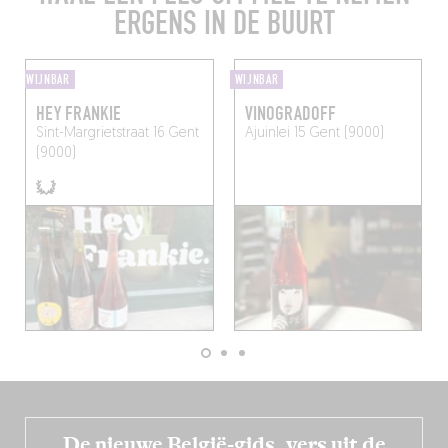
ERGENS IN DE BUURT
WIJNBAR
WIJNBAR
HEY FRANKIE
VINOGRADOFF
Sint-Margrietstraat 16
Gent
Ajuinlei 15
Gent (9000)
(9000)
De nieuwe België-gids, vers uit de