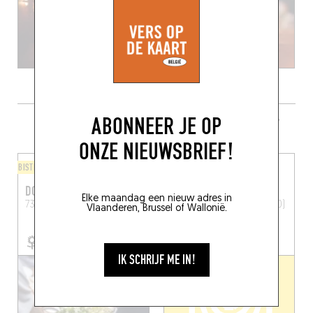
ABONNEER JE OP
MEER RESTAURANTS IN DE BUURT
ONZE NIEUWSBRIEF!
BISTRO
COFFEE SHOP
DOOR 73
WILD CHILD
Elke maandag een nieuw adres in
73 Hoogstraat
Gent (9000)
Burgstraat 139
Gent (9000)
Vlaanderen, Brussel of Wallonië.
IK SCHRIJF ME IN!