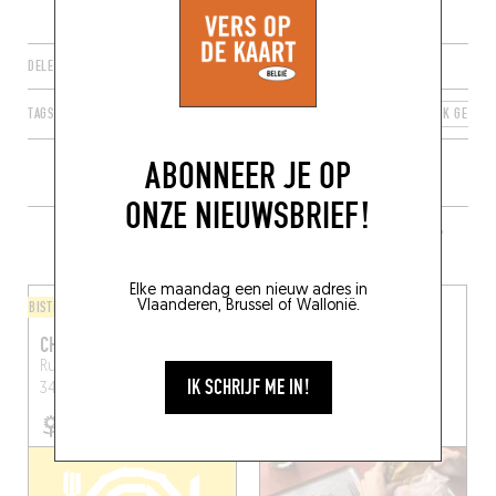
DELEN
TAGS
BRUSSEL
SINT-GILLIS
BRUSSELS HOOFDSTEDELIJK GEWES
ABONNEER JE OP
ONZE NIEUWSBRIEF!
MEER RESTAURANTS IN DE BUURT
Elke maandag een nieuw adres in
Vlaanderen, Brussel of Wallonië.
BISTRO
COFFEE SHOP
CHARIVARI
STELLA
Rue de la Croix de Pierre
Chau. de Charleroi 91A
IK SCHRIJF ME IN!
34
Sint-Gillis (1060)
Brussel (1060)