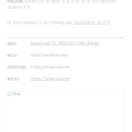
PRIJZEN:
borden om te delen € 12-16 (€ 18-28 met banchan),
desserts € 9.
Dit adres opslaan in de Fooding app,
beschikbaar op iOS!
ADRES
Bronstraat 73, 1060 Sint-Gillis, België
MÉTRO
Hotel Des Monnaies
RESERVERING
https://www.anju.be
WEBSITE
https://www.anju.be