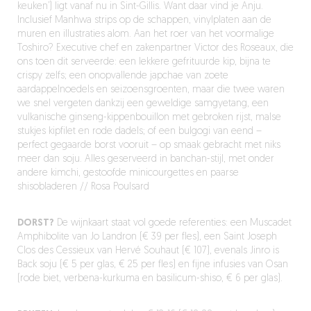
keuken’) ligt vanaf nu in Sint-Gillis. Want daar vind je Anju.
Inclusief Manhwa strips op de schappen, vinylplaten aan de
muren en illustraties alom. Aan het roer van het voormalige
Toshiro? Executive chef en zakenpartner Victor des Roseaux, die
ons toen dit serveerde: een lekkere gefrituurde kip, bijna te
crispy zelfs; een onopvallende japchae van zoete
aardappelnoedels en seizoensgroenten, maar die twee waren
we snel vergeten dankzij een geweldige samgyetang, een
vulkanische ginseng-kippenbouillon met gebroken rijst, malse
stukjes kipfilet en rode dadels; of een bulgogi van eend –
perfect gegaarde borst vooruit – op smaak gebracht met niks
meer dan soju. Alles geserveerd in banchan-stijl, met onder
andere kimchi, gestoofde minicourgettes en paarse
shisobladeren // Rosa Poulsard
DORST?
De wijnkaart staat vol goede referenties: een Muscadet
Amphibolite van Jo Landron (€ 39 per fles), een Saint Joseph
Clos des Cessieux van Hervé Souhaut (€ 107), evenals Jinro is
Back soju (€ 5 per glas, € 25 per fles) en fijne infusies van Osan
(rode biet, verbena-kurkuma en basilicum-shiso, € 6 per glas).