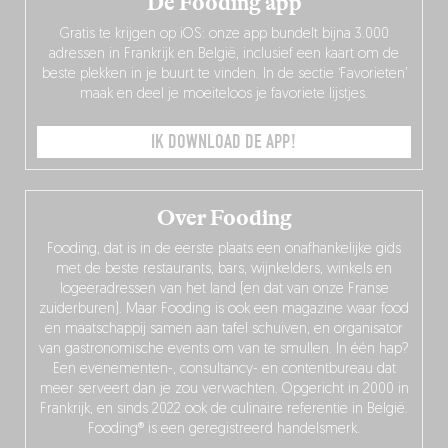
De Fooding app
Gratis te krijgen op iOS: onze app bundelt bijna 3.000
adressen in Frankrijk en België, inclusief een kaart om de
beste plekken in je buurt te vinden. In de sectie ‘Favorieten’
maak en deel je moeiteloos je favoriete lijstjes.
IK DOWNLOAD DE APP!
Over Fooding
Fooding, dat is in de eerste plaats een onafhankelijke gids
met de beste restaurants, bars, wijnkelders, winkels en
logeeradressen van het land (en dat van onze Franse
zuiderburen). Maar Fooding is ook een magazine waar food
en maatschappij samen aan tafel schuiven, en organisator
van gastronomische events om van te smullen. In één hap?
Een evenementen-, consultancy- en contentbureau dat
meer serveert dan je zou verwachten. Opgericht in 2000 in
Frankrijk, en sinds 2022 ook de culinaire referentie in België.
Fooding® is een geregistreerd handelsmerk.