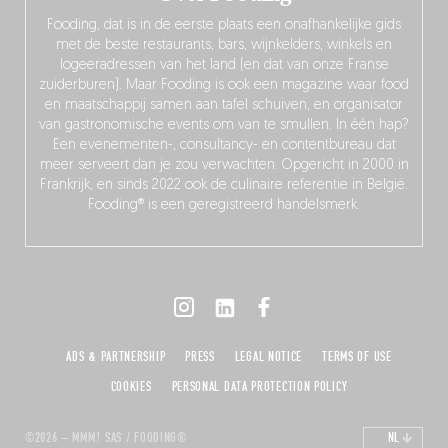
Fooding, dat is in de eerste plaats een onafhankelijke gids
met de beste restaurants, bars, wijnkelders, winkels en
logeeradressen van het land (en dat van onze Franse
zuiderburen). Maar Fooding is ook een magazine waar food
en maatschappij samen aan tafel schuiven, en organisator
van gastronomische events om van te smullen. In één hap?
Een evenementen-, consultancy- en contentbureau dat
meer serveert dan je zou verwachten. Opgericht in 2000 in
Frankrijk, en sinds 2022 ook de culinaire referentie in België.
Fooding® is een geregistreerd handelsmerk.
ADS & PARTNERSHIP
PRESS
LEGAL NOTICE
TERMS OF USE
COOKIES
PERSONAL DATA PROTECTION POLICY
©2026 – MMM! SAS / FOODING®
NL