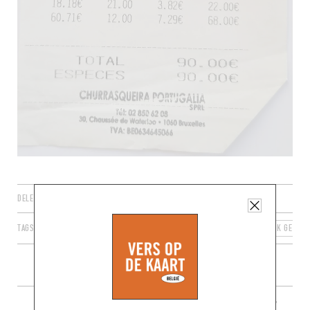
DELEN
TAGS
BRUSSEL
SINT-GILLIS
BRUSSELS HOOFDSTEDELIJK GEWES