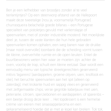
Ben je een liefhebber van broodjes zonder al te veel
tierlantijntjes? Op een steenworp afstand van de Hallepoort
maakt deze tweetalige (nou ja, voornamelijk Portugese)
churrasqueira belachelijk goede bifanas – een Portugese
specialiteit van pistoletjes gevuld met varkenslapje of
speenvarken, met of zonder industriële mosterd. Het moeilijkste
deel: je, tussen de vaste klanten die hun hele gebraden
speenvarken komen ophalen, een weg banen naar de drukke
(maar nooit overvolle) toonbank die de scheiding vormt tussen
de kleine, oververhitte ruimte en de open keuken. Enkel de
buurtbewoners weten hier waar ze moeten zijn: achter de
oven, voorbij de trap, schuilt een kleine eetzaal. Daar wordt een
eenvoudig menu van typische streekgerechten geserveerd:
inktvis ‘lagareiro’ (aardappelen, groene olijven, uien, knoflook en
olie); het beruchte speenvarken aan het spit (alleen op
zaterdag), met krokante huid en sappig vlees en geserveerd
met zelfgemaakte chips; verse gegrilde kabeljauw met uien,
peterselie, citroen, sperziebonen en aardappelen; of spareribs –
een beetje droog deze keer … Het topdessert is een hemelse
crème van eieren met sinaasappelaroma en een
gekarameliseerd hoedje dat je met je lepel kan breken. Tok tok,