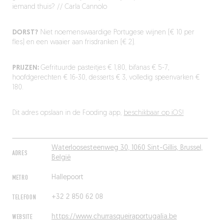
iemand thuis? // Carla Cannolo
DORST?
Niet noemenswaardige Portugese wijnen (€ 10 per
fles) en een waaier aan frisdranken (€ 2).
PRIJZEN:
Gefrituurde pasteitjes € 1,80, bifanas € 5-7,
hoofdgerechten € 16-30, desserts € 3, volledig speenvarken €
180.
Dit adres opslaan in de Fooding app,
beschikbaar op iOS!
Waterloosesteenweg 30, 1060 Sint-Gillis, Brussel,
ADRES
België
METRO
Hallepoort
TELEFOON
+32 2 850 62 08
WEBSITE
https://www.churrasqueiraportugalia.be