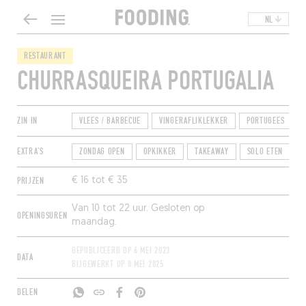
NL
RESTAURANT
CHURRASQUEIRA PORTUGALIA
ZIN IN
VLEES / BARBECUE
VINGERAFLIKLEKKER
PORTUGEES
EXTRA'S
ZONDAG OPEN
OPKIKKER
TAKEAWAY
SOLO ETEN
PRIJZEN
€ 16 tot € 35
Van 10 tot 22 uur. Gesloten op
OPENINGSUREN
maandag.
GEPUBLICEERD OP
6 MEI 2023
DATA
BIJGEWERKT OP
8 MEI 2025
DELEN