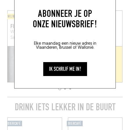
MEER RESTAURANTS IN DE BUURT
ABONNEER JE OP
WIJNBAR / FLES EN VORK
VLEES / BARBECUE
ONZE NIEUWSBRIEF!
FIGHT CLUB
LE VIEUX MILA
Waterloosesteenweg 50
28 Moskoustraat
Brussel
Sint-Gillis (1060)
(1060)
Elke maandag een nieuw adres in
Vlaanderen, Brussel of Wallonië.
IK SCHRIJF ME IN!
DRINK IETS LEKKER IN DE BUURT
BIERCAFÉ
BIERCAFÉ