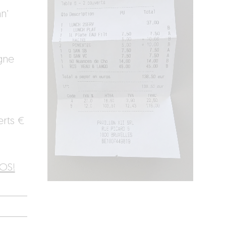
n’
gne
rts €
iOS!