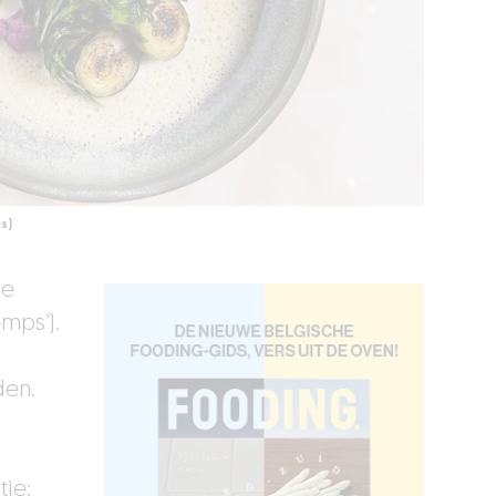
s)
se
mps’).
den.
:
tie: