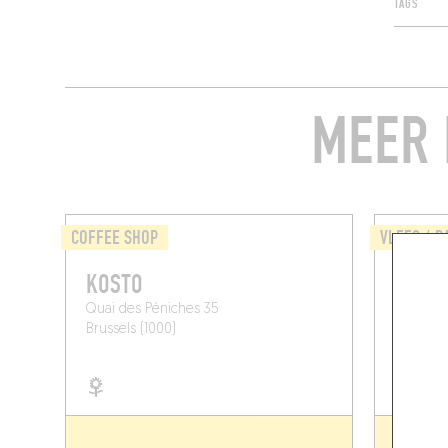
TAGS
MEER 
COFFEE SHOP
VLEES / B
KOSTO
LES J
Quai des Péniches 35
1 Hoopst
Brussels (1000)
Brussel 