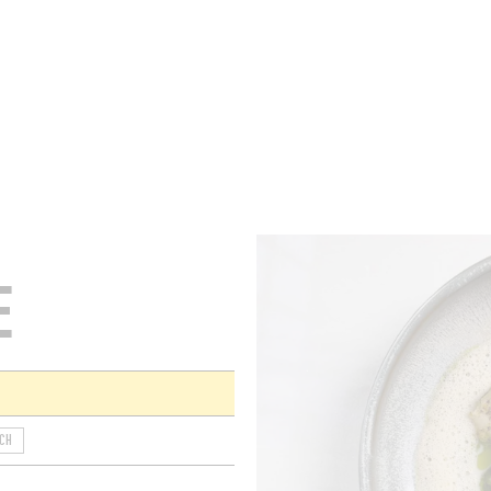
KAMERS
BARS
ZAKEN
KELDERS
RECEPTEN
E
CH