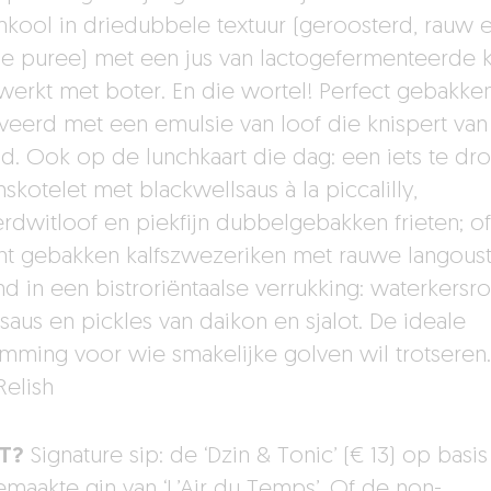
kool in driedubbele textuur (geroosterd, rauw e
e puree) met een jus van lactogefermenteerde k
erkt met boter. En die wortel! Perfect gebakken
veerd met een emulsie van loof die knispert van
eid. Ook op de lunchkaart die dag: een iets te dr
skotelet met blackwellsaus à la piccalilly,
rdwitloof en piekfijn dubbelgebakken frieten; of
nt gebakken kalfszwezeriken met rauwe langoust
d in een bistroriëntaalse verrukking: waterkersr
saus en pickles van daikon en sjalot. De ideale
mming voor wie smakelijke golven wil trotseren.
 Relish
T?
Signature sip: de ‘Dzin & Tonic’ (€ 13) op basis
emaakte gin van ‘L’Air du Temps’. Of de non-