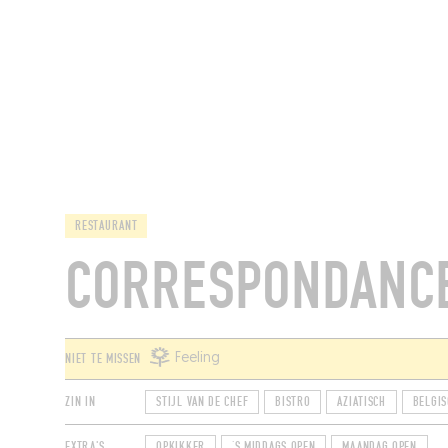
RESTAURANTS
RESTAURANT
CORRESPONDANC
NIET TE MISSEN
Feeling
ZIN IN
STIJL VAN DE CHEF
BISTRO
AZIATISCH
BELGIS
EXTRA'S
OPKIKKER
‘S MIDDAGS OPEN
MAANDAG OPEN