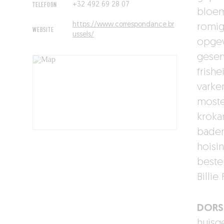
TELEFOON
+32 492 69 28 07
bloem
https://www.correspondance.br
romig
WEBSITE
ussels/
opgew
geser
frish
varken
moste
kroka
baden
hoisin
beste
Billie
DORS
huisg