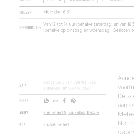
PRIJZEN
Meer dan € 51
Van 12 tot 14 uur (behalve zaterdag) en van 18.3
OPENINGSUREN
(behalve op dinsdag en woensdag). Gesloten 
maandag.
Aange
GEPUBLICEERD OP
1 DECEMBER 2025
DATA
vaart
BIJGEWERKT OP
17 MAART 2026
De ko
DELEN
aanro
ADRES
Rue Picard 9, Bruxelles, België
Metee
Norma
BUS
Brussel Picard
gepim