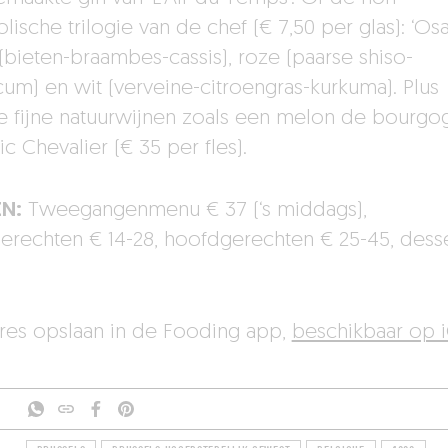
lische trilogie van de chef (€ 7,50 per glas): ‘Osa
(bieten-braambes-cassis), roze (paarse shiso-
icum) en wit (verveine-citroengras-kurkuma). Plus
e fijne natuurwijnen zoals een melon de bourgo
ic Chevalier (€ 35 per fles).
EN:
Tweegangenmenu € 37 (‘s middags),
erechten € 14-28, hoofdgerechten € 25-45, desse
dres opslaan in de Fooding app,
beschikbaar op 