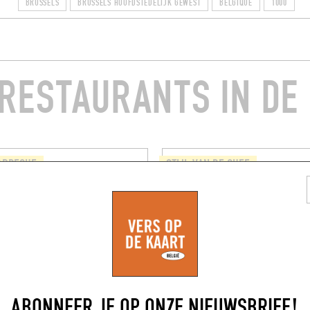
BRUSSELS
BRUSSELS HOOFDSTEDELIJK GEWEST
BELGIQUE
1000
RESTAURANTS IN DE
ARBECUE
STIJL VAN DE CHEF
OURS DE DAMAS
BARGE
raat
33 Ieperlaan
(1080)
Brussel (1000)
TAFEL RE
ABONNEER JE OP ONZE NIEUWSBRIEF!