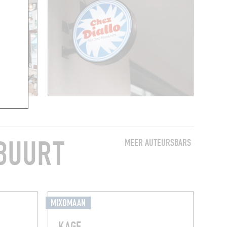
 BUURT
MEER AUTEURSBARS
MIXOMAAN
KAGE