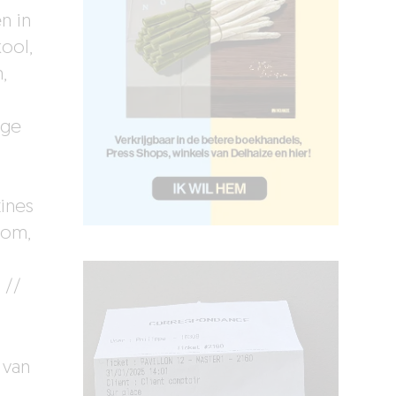
n in
ool,
,
oge
ines
oom,
 //
 van