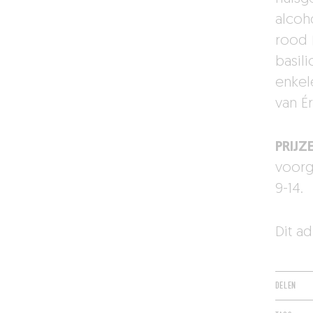
alcoho
rood 
basil
enkel
van Ér
PRIJZ
voorg
9-14.
Dit a
DELEN