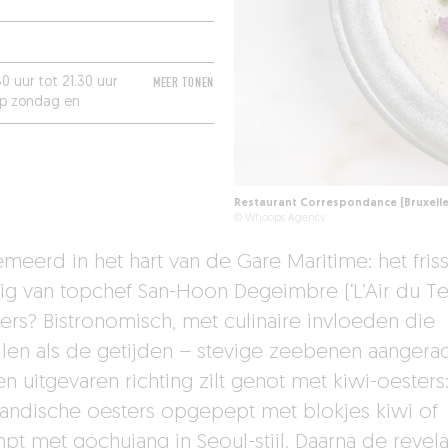
0 uur tot 21.30 uur
MEER TONEN
op zondag en
Restaurant Correspondance (Bruxelle
© Whoops Agency
meerd in het hart van de Gare Maritime: het fris
uig van topchef San-Hoon Degeimbre (‘L’Air du Te
ers? Bistronomisch, met culinaire invloeden die
llen als de getijden – stevige zeebenen aangera
n uitgevaren richting zilt genot met kiwi-oesters
ndische oesters opgepept met blokjes kiwi of
pt met gochujang in Seoul-stijl. Daarna de revela