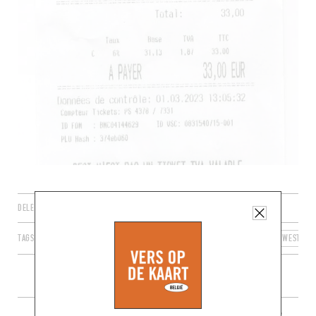
DELEN
TAGS
BRUSSEL
ELSENE
BRUSSELS HOOFDSTEDELIJK GEWEST