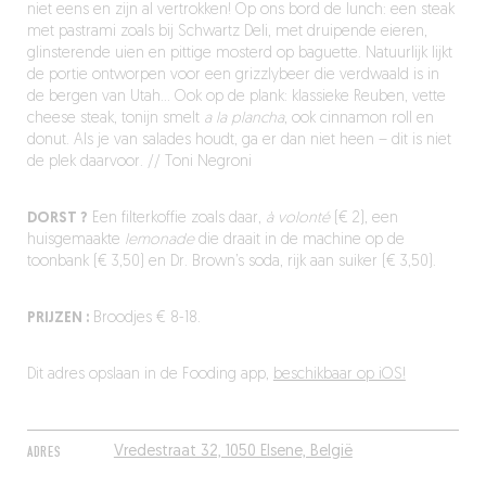
niet eens en zijn al vertrokken! Op ons bord de lunch: een steak
met pastrami zoals bij Schwartz Deli, met druipende eieren,
glinsterende uien en pittige mosterd op baguette. Natuurlijk lijkt
de portie ontworpen voor een grizzlybeer die verdwaald is in
de bergen van Utah… Ook op de plank: klassieke Reuben, vette
cheese steak, tonijn smelt
a la plancha
, ook cinnamon roll en
donut. Als je van salades houdt, ga er dan niet heen – dit is niet
de plek daarvoor. // Toni Negroni
DORST ?
Een filterkoffie zoals daar,
à volonté
(€ 2), een
huisgemaakte
lemonade
die draait in de machine op de
toonbank (€ 3,50) en Dr. Brown’s soda, rijk aan suiker (€ 3,50).
PRIJZEN :
Broodjes € 8-18.
Dit adres opslaan in de Fooding app,
beschikbaar op iOS!
ADRES
Vredestraat 32, 1050 Elsene, België