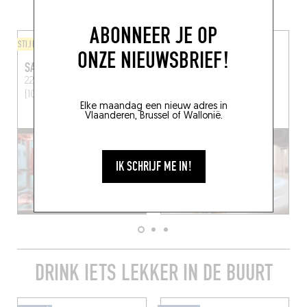
MEER RESTAURANTS IN DE BUURT
ABONNEER JE OP
STIJL VAN DE CHEF
ITALIAANS
ONZE NIEUWSBRIEF!
SAVAGE
OSTERIA BOLOGNESE
22 Vredestraat
Brussel
49 Vredestraat
Brussel
(1000)
(1050)
Elke maandag een nieuw adres in
Vlaanderen, Brussel of Wallonië.
IK SCHRIJF ME IN!
DRINK IETS LEKKER IN DE BUURT