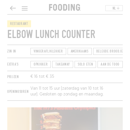
NL
RESTAURANT
ELBOW LUNCH COUNTER
ZIN IN
VINGERAFLIKLEKKER
AMERIKAANS
BELEGDE BROODJES / 
EXTRA'S
OPKIKKER
TAKEAWAY
SOLO ETEN
AAN DE TOOG
PRIJZEN
€ 16 tot € 35
Van 11 tot 15 uur (zaterdag van 10 tot 16
OPENINGSUREN
uur). Gesloten op zondag en maandag.