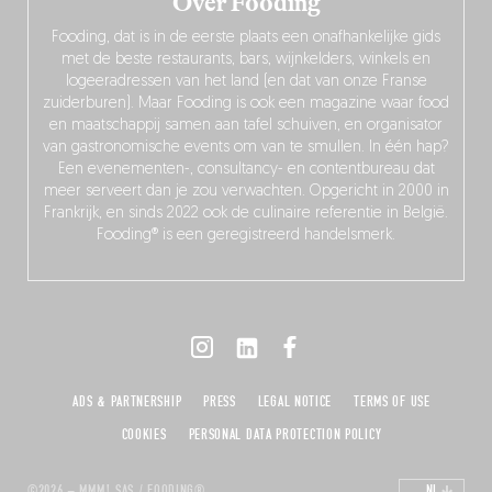
Over Fooding
Fooding, dat is in de eerste plaats een onafhankelijke gids
met de beste restaurants, bars, wijnkelders, winkels en
logeeradressen van het land (en dat van onze Franse
zuiderburen). Maar Fooding is ook een magazine waar food
en maatschappij samen aan tafel schuiven, en organisator
van gastronomische events om van te smullen. In één hap?
Een evenementen-, consultancy- en contentbureau dat
meer serveert dan je zou verwachten. Opgericht in 2000 in
Frankrijk, en sinds 2022 ook de culinaire referentie in België.
Fooding® is een geregistreerd handelsmerk.
ADS & PARTNERSHIP
PRESS
LEGAL NOTICE
TERMS OF USE
COOKIES
PERSONAL DATA PROTECTION POLICY
©2026 – MMM! SAS / FOODING®
NL