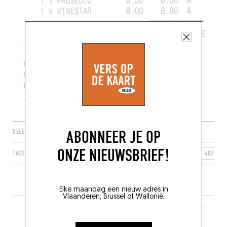
ABONNEER JE OP
DELEN
ONZE NIEUWSBRIEF!
TAGS
LUIK
WAALS GEWEST
WALLONIE
BELGIË
4020
Elke maandag een nieuw adres in
Vlaanderen, Brussel of Wallonië.
MEER RESTAURANTS IN DE BUURT