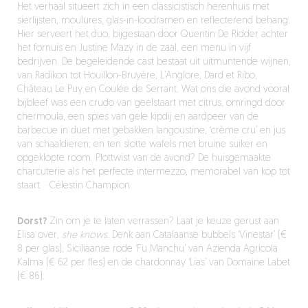
Het verhaal situeert zich in een classicistisch herenhuis met
sierlijsten, moulures, glas-in-loodramen en reflecterend behang.
Hier serveert het duo, bijgestaan door Quentin De Ridder achter
het fornuis en Justine Mazy in de zaal, een menu in vijf
bedrijven. De begeleidende cast bestaat uit uitmuntende wijnen,
van Radikon tot Houillon-Bruyère, L’Anglore, Dard et Ribo,
Château Le Puy en Coulée de Serrant. Wat ons die avond vooral
bijbleef was een crudo van geelstaart met citrus, omringd door
chermoula, een spies van gele kipdij en aardpeer van de
barbecue in duet met gebakken langoustine, ‘crème cru’ en jus
van schaaldieren; en ten slotte wafels met bruine suiker en
opgeklopte room. Plottwist van de avond? De huisgemaakte
charcuterie als het perfecte intermezzo, memorabel van kop tot
staart. · Célestin Champion
Dorst?
Zin om je te laten verrassen? Laat je keuze gerust aan
Elisa over,
she knows.
Denk aan Catalaanse bubbels ‘Vinestar’ (€
8 per glas), Siciliaanse rode ‘Fu Manchu’ van Azienda Agricola
Kalma (€ 62 per fles) en de chardonnay ‘Lias’ van Domaine Labet
(€ 86).