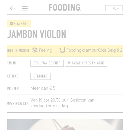
NL
RESTAURANT
JAMBON VIOLON
NIET TE MISSEN
Feeling
Fooding d’amour Gids België 2026
ZIN IN
STIJL VAN DE CHEF
WIJNBAR / FLES EN VORK
EXTRA'S
OPKIKKER
PRIJZEN
Meer dan € 51
Van 19 tot 20.30 uur. Gesloten van
OPENINGSUREN
zondag tot dinsdag.