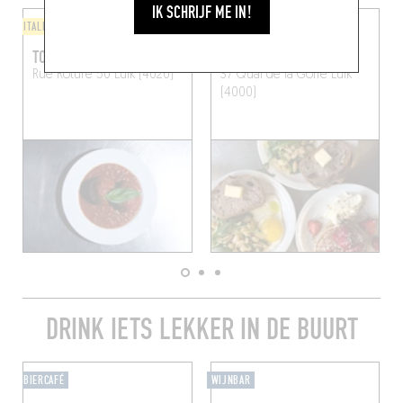
IK SCHRIJF ME IN!
ITALIAANS
COFFEE SHOP
TONY BANG BANG
GRAND MAISON
Rue Roture 50
Luik (4020)
37 Quai de la Goffe
Luik
(4000)
DRINK IETS LEKKER IN DE BUURT
BIERCAFÉ
WIJNBAR