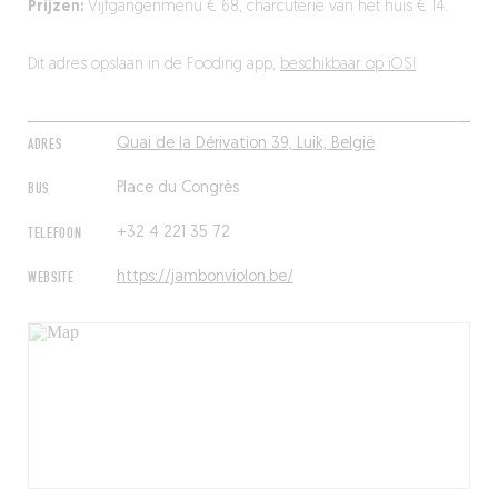
Prijzen:
Vijfgangenmenu € 68, charcuterie van het huis € 14.
Dit adres opslaan in de Fooding app,
beschikbaar op iOS!
ADRES
Quai de la Dérivation 39, Luik, België
BUS
Place du Congrès
TELEFOON
+32 4 221 35 72
WEBSITE
https://jambonviolon.be/