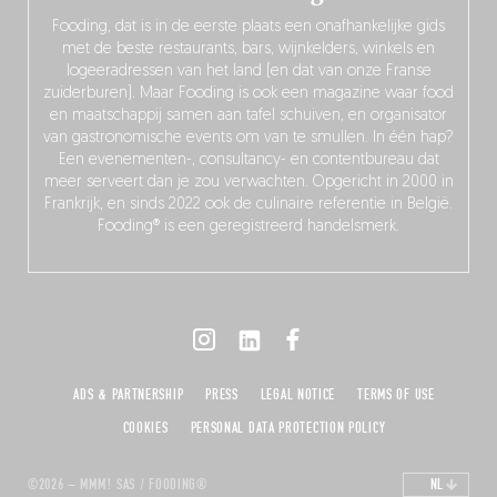
Fooding, dat is in de eerste plaats een onafhankelijke gids
met de beste restaurants, bars, wijnkelders, winkels en
logeeradressen van het land (en dat van onze Franse
zuiderburen). Maar Fooding is ook een magazine waar food
en maatschappij samen aan tafel schuiven, en organisator
van gastronomische events om van te smullen. In één hap?
Een evenementen-, consultancy- en contentbureau dat
meer serveert dan je zou verwachten. Opgericht in 2000 in
Frankrijk, en sinds 2022 ook de culinaire referentie in België.
Fooding® is een geregistreerd handelsmerk.
ADS & PARTNERSHIP
PRESS
LEGAL NOTICE
TERMS OF USE
COOKIES
PERSONAL DATA PROTECTION POLICY
©2026 – MMM! SAS / FOODING®
NL