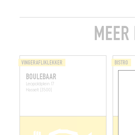
MEER 
VINGERAFLIKLEKKER
BISTRO
BOULEBAAR
VANG
Leopoldplein 17
Runkste
Hasselt (3500)
Hasselt 