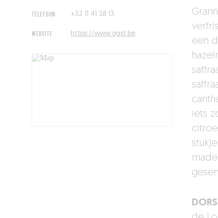
Grann
TELEFOON
+32 11 41 38 13
verfr
WEBSITE
https://www.ogst.be
een d
hazel
saffr
saffr
cantha
iets 
citro
stukj
madel
geser
DORS
de Loi