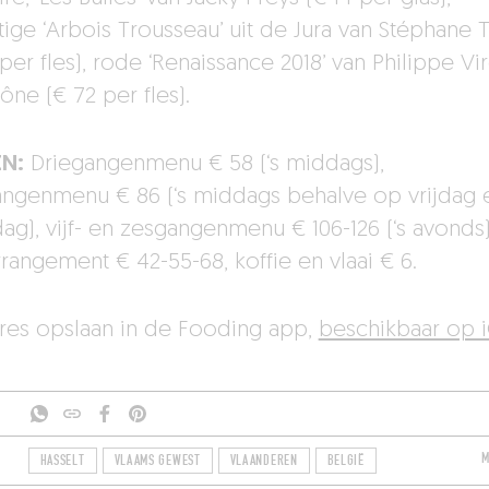
tige ‘Arbois Trousseau’ uit de Jura van Stéphane T
per fles), rode ‘Renaissance 2018’ van Philippe Vir
ône (€ 72 per fles).
EN:
Driegangenmenu € 58 (‘s middags),
angenmenu € 86 (‘s middags behalve op vrijdag 
dag), vijf- en zesgangenmenu € 106-126 (‘s avonds)
rrangement € 42-55-68, koffie en vlaai € 6.
dres opslaan in de Fooding app,
beschikbaar op 
M
HASSELT
VLAAMS GEWEST
VLAANDEREN
BELGIË