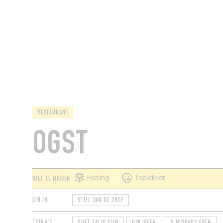
RESTAURANTS
RESTAURANT
OGST
NIET TE MISSEN
Feeling
Toplekker
ZIN IN
STIJL VAN DE CHEF
EXTRA'S
DOET ZALIG PIJN
OPKIKKER
‘S MIDDAGS OPEN