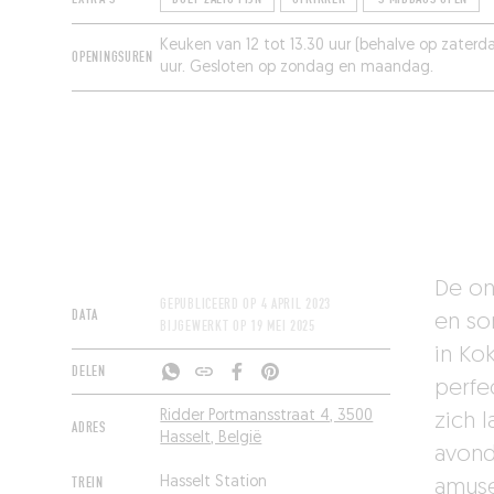
Keuken van 12 tot 13.30 uur (behalve op zaterda
OPENINGSUREN
uur. Gesloten op zondag en maandag.
De on
GEPUBLICEERD OP
4 APRIL 2023
DATA
en so
BIJGEWERKT OP
19 MEI 2025
in Ko
DELEN
perfe
Ridder Portmansstraat 4, 3500
zich 
ADRES
Hasselt, België
avond
TREIN
Hasselt Station
amuse