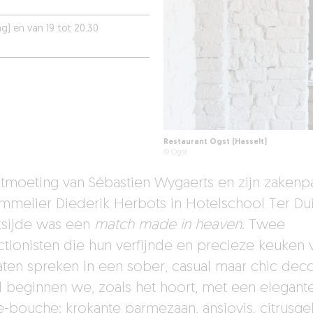
g) en van 19 tot 20.30
Restaurant Ogst (Hasselt)
© Ogst
tmoeting van Sébastien Wygaerts en zijn zakenp
mmelier Diederik Herbots in Hotelschool Ter Du
ksijde was een
match made in heaven
. Twee
ctionisten die hun verfijnde en precieze keuken 
laten spreken in een sober, casual maar chic deco
 beginnen we, zoals het hoort, met een elegant
-bouche: krokante parmezaan, ansjovis, citrusge