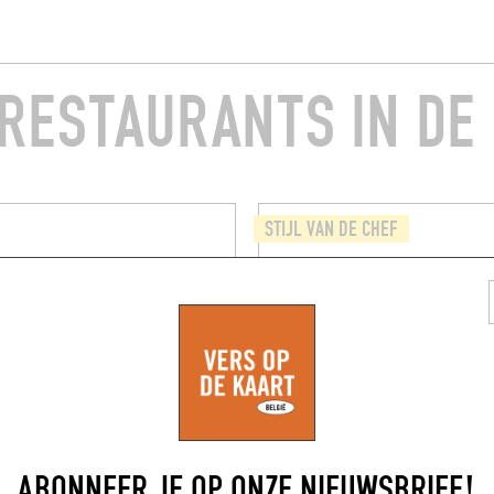
RESTAURANTS IN DE
STIJL VAN DE CHEF
ROENTEN
ROSS
rsteenweg 39
34 Dorpsstraat
(3500)
Hasselt (3500)
ABONNEER JE OP ONZE NIEUWSBRIEF!