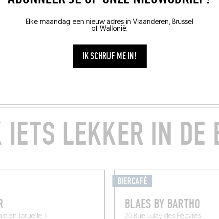
Elke maandag een nieuw adres in Vlaanderen, Brussel
of Wallonië.
IK SCHRIJF ME IN!
 IETS LEKKER IN DE
BIERCAFÉ
R
BLAES BY BARTHO
stien Laruelle 1
20 Rue Lulay des Fèbvres