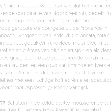
y Smith met boekweit. Daarna volgt het menu: e
issende combinatie van Noordzeekrab, bedekt m
unne laag Cavaillon-meloen, komkommer en
noot; geroosterde courgette uit de Provence in
aanboter, vergezeld van lardo di Colonnata, feta e
aan; perfect gebakken rundvlees, mooi bleu, met
rellen en crèmes van olijf en artisjok; en als des
zoets graag, zoals deze gepocheerde perzik met
en en kruiden, en een duo van amandelen (vers e
es cake). Afronden doen we met heerlijk verse
eines met een luchtige koffiecrème en speculoo
veerd met espresso. // Penny Vandijck
T?
Schatten in de kelder: witte mousserende wij
re, ‘Les Bulles’ van Jacky Preys (€ 14 per glas),