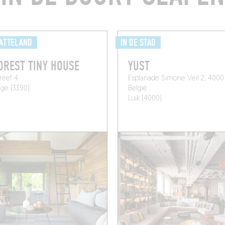
LATTELAND
IN DE STAD
OREST TINY HOUSE
YUST
reef 4
Esplanade Simone Veil 2, 4000 
nge (3390)
België
Luik (4000)