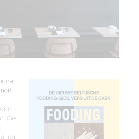
artner
inen
voor
r. Die
e
lei en