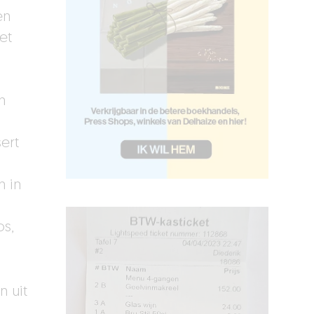
en
et
n
sert
n in
s,
n uit