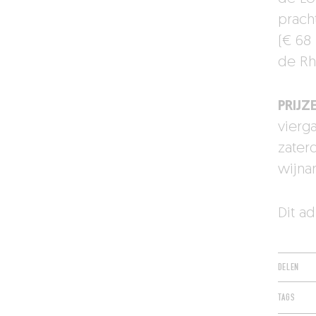
prach
(€ 68 
de Rh
PRIJZ
vierg
zater
wijna
Dit a
DELEN
TAGS