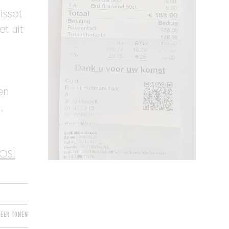
issot
et uit
en
,
iOS!
EER TONEN