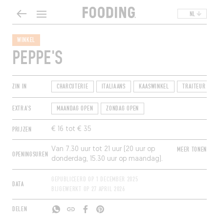
NL
WINKEL
PEPPE'S
ZIN IN
CHARCUTERIE
ITALIAANS
KAASWINKEL
TRAITEUR
EXTRA'S
MAANDAG OPEN
ZONDAG OPEN
PRIJZEN
€ 16 tot € 35
Van 7.30 uur tot 21 uur (20 uur op
MEER TONEN
OPENINGSUREN
donderdag, 15.30 uur op maandag).
Gesloten op dinsdag en woensdag.
GEPUBLICEERD OP
1 DECEMBER 2025
DATA
BIJGEWERKT OP
27 APRIL 2026
DELEN