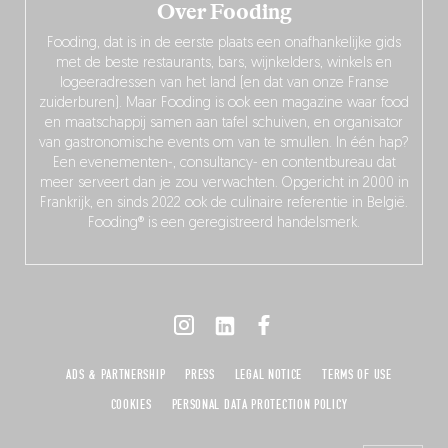
Over Fooding
Fooding, dat is in de eerste plaats een onafhankelijke gids
met de beste restaurants, bars, wijnkelders, winkels en
logeeradressen van het land (en dat van onze Franse
zuiderburen). Maar Fooding is ook een magazine waar food
en maatschappij samen aan tafel schuiven, en organisator
van gastronomische events om van te smullen. In één hap?
Een evenementen-, consultancy- en contentbureau dat
meer serveert dan je zou verwachten. Opgericht in 2000 in
Frankrijk, en sinds 2022 ook de culinaire referentie in België.
Fooding® is een geregistreerd handelsmerk.
ADS & PARTNERSHIP
PRESS
LEGAL NOTICE
TERMS OF USE
COOKIES
PERSONAL DATA PROTECTION POLICY