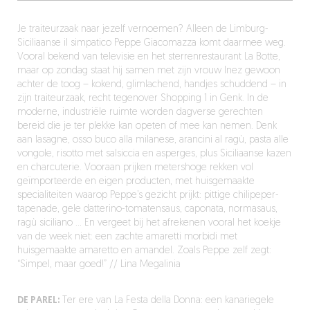
Je traiteurzaak naar jezelf vernoemen? Alleen de Limburg-
Siciliaanse il simpatico Peppe Giacomazza komt daarmee weg.
Vooral bekend van televisie en het sterrenrestaurant La Botte,
maar op zondag staat hij samen met zijn vrouw Inez gewoon
achter de toog – kokend, glimlachend, handjes schuddend – in
zijn traiteurzaak, recht tegenover Shopping 1 in Genk. In de
moderne, industriële ruimte worden dagverse gerechten
bereid die je ter plekke kan opeten of mee kan nemen. Denk
aan lasagne, osso buco alla milanese, arancini al ragù, pasta alle
vongole, risotto met salsiccia en asperges, plus Siciliaanse kazen
en charcuterie. Vooraan prijken metershoge rekken vol
geïmporteerde en eigen producten, met huisgemaakte
specialiteiten waarop Peppe’s gezicht prijkt: pittige chilipeper-
tapenade, gele datterino-tomatensaus, caponata, normasaus,
ragù siciliano … En vergeet bij het afrekenen vooral het koekje
van de week niet: een zachte amaretti morbidi met
huisgemaakte amaretto en amandel. Zoals Peppe zelf zegt:
“Simpel, maar goed!” // Lina Megalinia
DE PAREL:
Ter ere van La Festa della Donna: een kanariegele