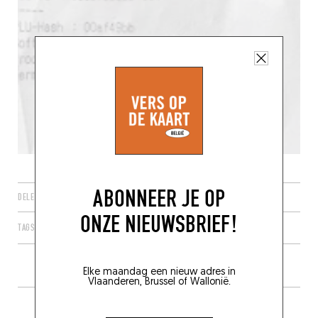
ABONNEER JE OP
DELEN
ONZE NIEUWSBRIEF!
TAGS
GENK
FLANDERS
BELGIQUE
3600
Elke maandag een nieuw adres in
Vlaanderen, Brussel of Wallonië.
MEER ZAKEN IN DE BUURT