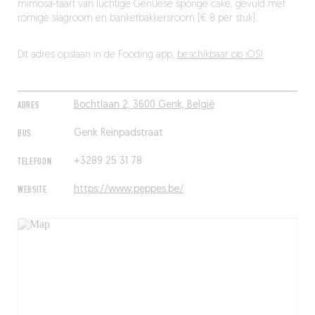
mimosa-taart van luchtige Genuese sponge cake, gevuld met
romige slagroom en banketbakkersroom (€ 8 per stuk).
Dit adres opslaan in de Fooding app,
beschikbaar op iOS!
ADRES
Bochtlaan 2, 3600 Genk, België
BUS
Genk Reinpadstraat
TELEFOON
+3289 25 31 78
WEBSITE
https://www.peppes.be/