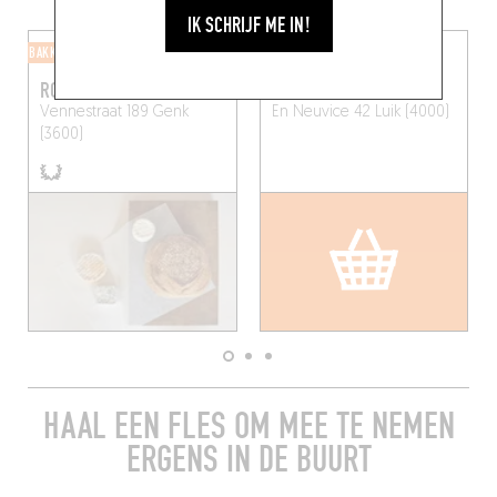
IK SCHRIJF ME IN!
BAKKERIJ
CHARCUTERIE
ROSENDAL
COLSON
Vennestraat 189
Genk
En Neuvice 42
Luik (4000)
(3600)
HAAL EEN FLES OM MEE TE NEMEN
ERGENS IN DE BUURT