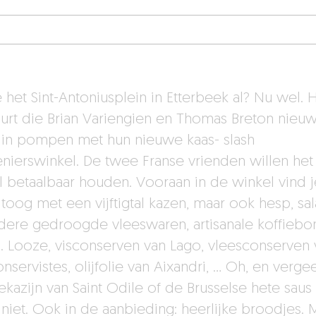
 het Sint-Antoniusplein in Etterbeek al? Nu wel. H
urt die Brian Variengien en Thomas Breton nieu
 in pompen met hun nieuwe kaas- slash
enierswinkel. De twee Franse vrienden willen het
l betaalbaar houden. Vooraan in de winkel vind 
 toog met een vijftigtal kazen, maar ook hesp, sa
dere gedroogde vleeswaren, artisanale koffiebo
.J. Looze, visconserven van Lago, vleesconserven 
nservistes, olijfolie van Aixandri, … Oh, en verge
ekazijn van Saint Odile of de Brusselse hete saus
niet. Ook in de aanbieding: heerlijke broodjes. 