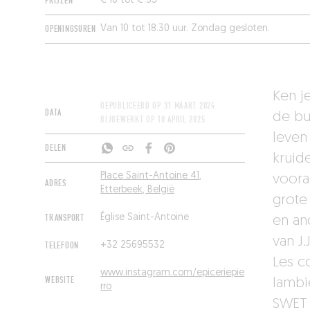
PRIJZEN
€ 16 tot € 35
OPENINGSUREN
Van 10 tot 18.30 uur. Zondag gesloten.
Ken je
GEPUBLICEERD OP
31 MAART 2024
DATA
de bu
BIJGEWERKT OP
10 APRIL 2025
leven
DELEN
kruid
Place Saint-Antoine 41,
voora
ADRES
Etterbeek, België
grote
TRANSPORT
Église Saint-Antoine
en an
van J
TELEFOON
+32 25695532
Les co
www.instagram.com/epiceriepie
WEBSITE
lambi
rro
SWET 