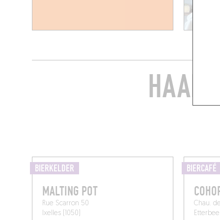
HAAL 
BIERKELDER
BIERCAFÉ
MALTING POT
COHO
Rue Scarron 50
Chau. d
Ixelles (1050)
Etterbee