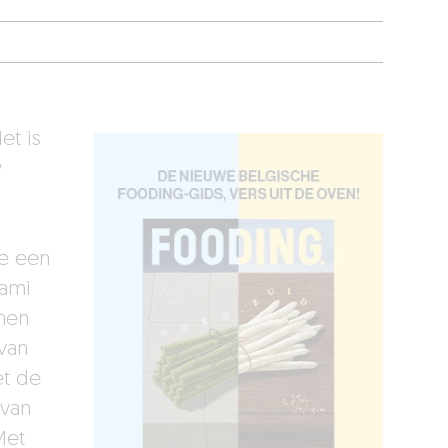
et is
w
je een
lami
nen
van
et de
 van
Met