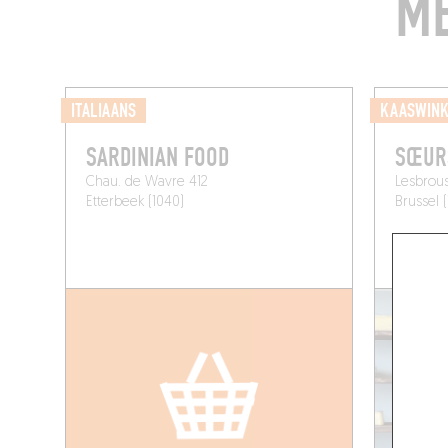
ME
ITALIAANS
KAASWINK
SARDINIAN FOOD
SŒUR
Chau. de Wavre 412
Lesbrous
Etterbeek (1040)
Brussel 