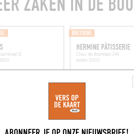
ER ZAKEN IN DE BU
EL
BRETOENS
S
HERMINE PÂTISSERIE
sartstraat 12
Chau. de Boondael 246
(1050)
Ixelles (1050)
ABONNEER JE OP ONZE NIEUWSBRIEF!