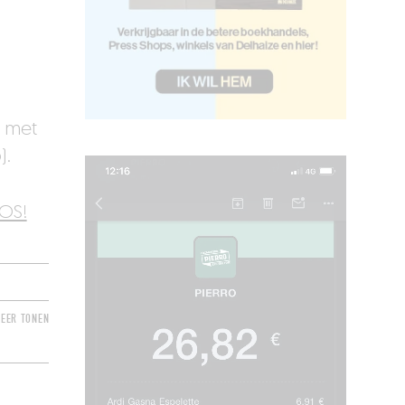
s met
).
iOS!
EER TONEN