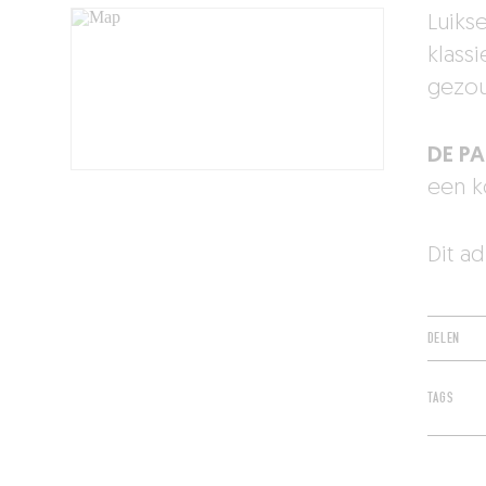
Luiks
klass
gezou
DE PA
een k
Dit a
DELEN
TAGS