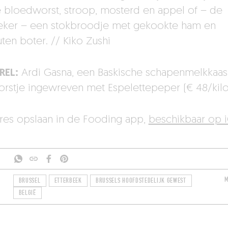
e bloedworst, stroop, mosterd en appel of – de
ieker – een stokbroodje met gekookte ham en
ten boter. // Kiko Zushi
REL:
Ardi Gasna, een Baskische schapenmelkkaa
orstje ingewreven met Espelettepeper (€ 48/kilo
dres opslaan in de Fooding app,
beschikbaar op 
M
BRUSSEL
ETTERBEEK
BRUSSELS HOOFDSTEDELIJK GEWEST
BELGIË