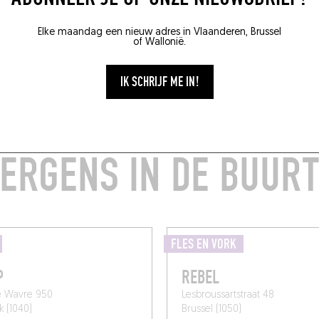
Elke maandag een nieuw adres in Vlaanderen, Brussel
of Wallonië.
IK SCHRIJF ME IN!
EEN FLES OM MEE TE
ERGENS IN DE BUUR
FLES EN VORK
P
REBEL
e Wavre 950
Lesbroussartstraat 48
k (1040)
Brussel (1050)