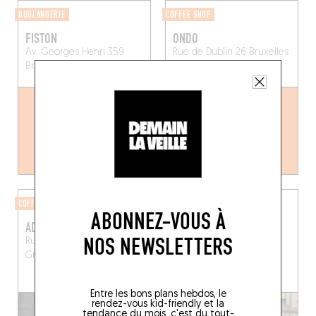
BOULANGERIE
COFFEE SHOP
FISTON
ONDO
Av. Georges Henri 359
Rue de Dublin 26
Bruxelles
Bruxelles (1200)
(1050)
COFFEE SHOP
CHARCUTERIE
ABONNEZ-VOUS À
ADDIS STORIES
SAUCISSES
NOS NEWSLETTERS
Rue du Vieux Marché aux
Av. Jean Volders 55
Grains 48
Bruxelles (1000)
Bruxelles (1060)
Entre les bons plans hebdos, le
rendez-vous kid-friendly et la
tendance du mois, c'est du tout-