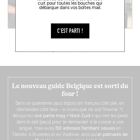
cuit pour toutes les bouches qui
débarque dans vos boîtes mail.
C'EST PARTI !
1
2
3
Le nouveau guide Belgique est sorti du
four !
Dans ce quatrième opus bigoût (en français côté pile, en
néerlandais côté face – à moins que ne soit l’inverse ?),
découvrez
une partie mag « Nord-Zuid »
qui met les pieds
dans le plat (pays) pour se demander si la cuisine a une
langue, mais aussi
150 adresses flambant neuves
en
Flandre, à Bruxelles et en Wallonie, ainsi qu’
un palmarès de