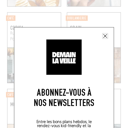
CAFÉ
BOULANGERIE
CORICA
GRAIN
Rue du Marché aux
84 Rue de l'Aqueduc
Poulets 49
Bruxelles (1000)
Bruxelles (1050)
ABONNEZ-VOUS À
CAFÉ
BOULANGERIE
NOS NEWSLETTERS
MOK
BOULENGIER
11 Avenue Jean Volders
Bruxelles (1060)
Entre les bons plans hebdos, le
rendez-vous kid-friendly et la