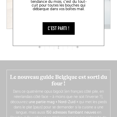
tendance du mois, c'est du tout-
cuit pour toutes les bouches qui
débarque dans vos boîtes mail.
C'EST PARTI !
1
2
3
Le nouveau guide Belgique est sorti du
four !
Dans ce quatrième opus bigoût (en français côté pile, en
néerlandais côté face – à moins que ne soit l’inverse ?),
découvrez
une partie mag « Nord-Zuid »
qui met les pieds
dans le plat (pays) pour se demander si la cuisine a une
langue, mais aussi
150 adresses flambant neuves
en