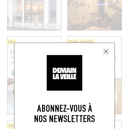
GREC
CUISINE D'AUTEUR
L’OUZERI
MOSUKE
41 Rue du Ruisseau
Paris
11 Rue Raymond Losserand
(75018)
Paris (75014)
RÉSERVER UNE TABLE
ABONNEZ-VOUS À
NOS NEWSLETTERS
LÈCHE-DOIGTS
CAFÉ