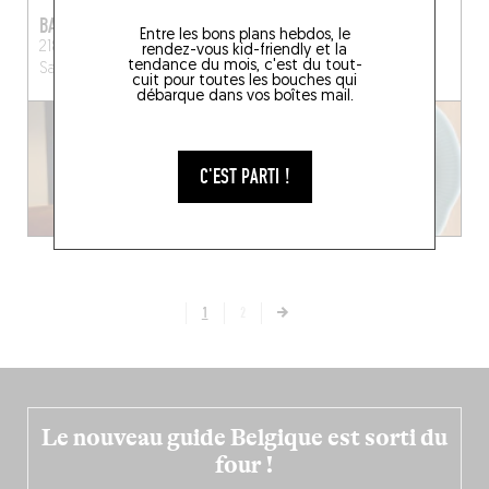
BAR À MOMOS
PISTIL
Entre les bons plans hebdos, le
218 Rue du Faubourg
12 Rue Lechevin
Paris
rendez-vous kid-friendly et la
tendance du mois, c'est du tout-
Saint-Antoine
Paris (75012)
(75011)
cuit pour toutes les bouches qui
débarque dans vos boîtes mail.
C'EST PARTI !
1
2
Le nouveau guide Belgique est sorti du
four !