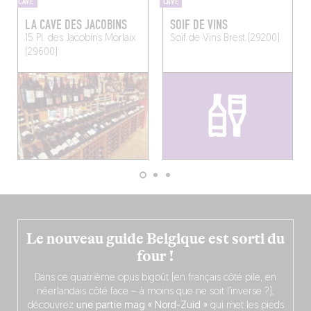
CAVE
CAVE
LA CAVE DES JACOBINS
SOIF DE VINS
15 Pl. des Jacobins
Morlaix
Soif de Vins
Brest (29200)
(29600)
Le nouveau guide Belgique est sorti du
four !
Dans ce quatrième opus bigoût (en français côté pile, en
néerlandais côté face – à moins que ne soit l’inverse ?),
découvrez
une partie mag « Nord-Zuid »
qui met les pieds