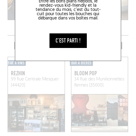
Entre les bons plans hebdos, le
rendez-vous kid-friendly et la
tendance du mois, c'est du tout-
cuit pour toutes les bouches qui
débarque dans vos boîtes mail.
C'EST PARTI !
PRENDRE UN VERRE DANS LE COIN
BAR À VINS
BAR À BIÈRES
REZHIN
BLOOM POP
99 Rue Centrale
Mesquer
34 Rue des Munitionnettes
(44420)
Rennes (35000)