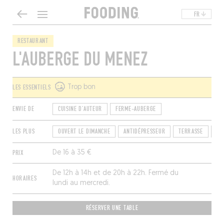
FR
RESTAURANT
L'AUBERGE DU MENEZ
LES ESSENTIELS
Trop bon
ENVIE DE
CUISINE D'AUTEUR
FERME-AUBERGE
LES PLUS
OUVERT LE DIMANCHE
ANTIDÉPRESSEUR
TERRASSE
OU
PRIX
De 16 à 35 €
De 12h à 14h et de 20h à 22h. Fermé du
HORAIRES
lundi au mercredi.
RÉSERVER UNE TABLE