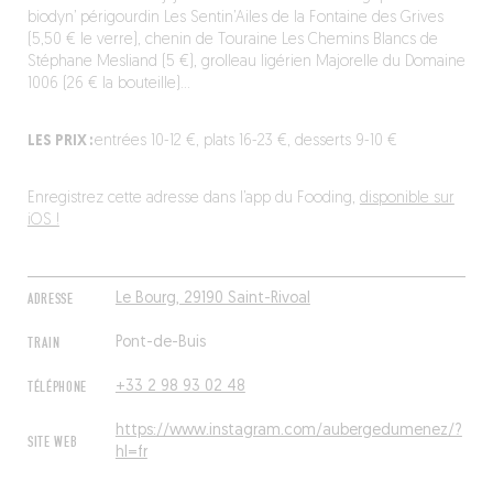
biodyn’ périgourdin Les Sentin’Ailes de la Fontaine des Grives
(5,50 € le verre), chenin de Touraine Les Chemins Blancs de
Stéphane Mesliand (5 €), grolleau ligérien Majorelle du Domaine
1006 (26 € la bouteille)…
LES PRIX :
entrées 10-12 €, plats 16-23 €, desserts 9-10 €
Enregistrez cette adresse dans l’app du Fooding,
disponible sur
iOS !
ADRESSE
Le Bourg, 29190 Saint-Rivoal
TRAIN
Pont-de-Buis
TÉLÉPHONE
+33 2 98 93 02 48
https://www.instagram.com/aubergedumenez/?
SITE WEB
hl=fr