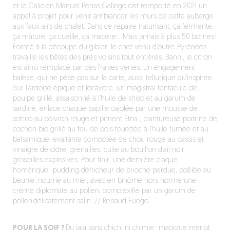
et le Galicien Manuel Penas Gallego ont remporté en 2021 un
appel à projet pour venir ambiancer les murs de cette auberge
aux faux airs de chalet. Dans ce repaire naturisant, ça fermente,
ça mâture, ça cueille, ça macère… Mais jamais à plus 50 bornes !
Formé à la découpe du gibier, le chef venu d’outre-Pyrénées
travaille les bêtes des prés voisins tout entières. Banni, le citron
est ainsi remplacé par des fraises vertes. Un engagement
balèze, qui ne pèse pas sur la carte, aussi tellurique qu’inspirée.
Sur l’ardoise épique et locavore, un magistral tentacule de
poulpe grillé, assaisonné à l’huile de shiso et au garum de
sardine, enlace chaque papille cajolée par une mousse de
sofrito au poivron rouge et piment Etna ; plantureuse poitrine de
cochon bio grillé au feu de bois fouettée à l’huile fumée et au
balsamique, exaltante compotée de chou rouge au cassis et
vinaigre de cidre, grenailles, cuite au bouillon d’ail noir,
groseilles explosives. Pour finir, une dernière claque
homérique : pudding défricheur de brioche perdue, poêlée au
beurre, nourrie au miel, avec en binôme hors norme une
crème diplomate au pollen, complexifié par un garum de
pollen délicatement salin. // Renaud Fuego
POUR LA SOIF ?
Du jaja sans chichi ni chimie : magique merlot