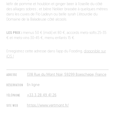
kéfir de pomme et houblon et ginger beer à l’oseille du côté
des alliages sobres ; et bière Nekker brassée à quelques mètres
dans les cuves de Flo Ladeyn ou belle syrah L’étourdie du
Domaine de la Baladeuse côté alcools.
LES PRIX :
menus 50 € (midi) et 80 €, accords mets-softs 25-35
€ et mets-vins 30-45 €, menu enfants 15 €.
Enregistrez cette adresse dans l’app du Fooding,
disponible sur
iOS !
ADRESSE
1318 Rue du Mont Noir, 59299 Boeschepe, France
RÉSERVATION
En ligne
TÉLÉPHONE
+33 3 28 49 41 26
SITE WEB
https://www.vertmont.fr/