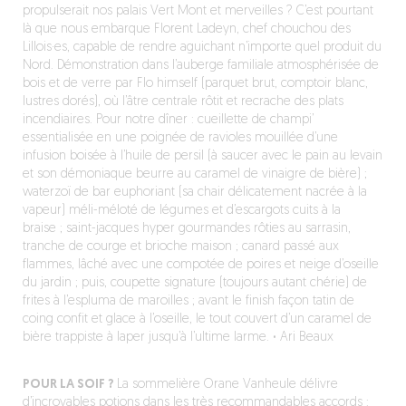
propulserait nos palais Vert Mont et merveilles ? C’est pourtant
là que nous embarque Florent Ladeyn, chef chouchou des
Lillois·es, capable de rendre aguichant n’importe quel produit du
Nord. Démonstration dans l’auberge familiale atmosphérisée de
bois et de verre par Flo himself (parquet brut, comptoir blanc,
lustres dorés), où l’âtre centrale rôtit et recrache des plats
incendiaires. Pour notre dîner : cueillette de champi’
essentialisée en une poignée de ravioles mouillée d’une
infusion boisée à l’huile de persil (à saucer avec le pain au levain
et son démoniaque beurre au caramel de vinaigre de bière) ;
waterzoï de bar euphoriant (sa chair délicatement nacrée à la
vapeur) méli-méloté de légumes et d’escargots cuits à la
braise ; saint-jacques hyper gourmandes rôties au sarrasin,
tranche de courge et brioche maison ; canard passé aux
flammes, lâché avec une compotée de poires et neige d’oseille
du jardin ; puis, coupette signature (toujours autant chérie) de
frites à l’espluma de maroilles ; avant le finish façon tatin de
coing confit et glace à l’oseille, le tout couvert d’un caramel de
bière trappiste à laper jusqu’à l’ultime larme.
·
Ari Beaux
POUR LA SOIF ?
La sommelière Orane Vanheule délivre
d’incroyables potions dans les très recommandables accords :