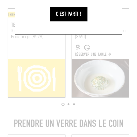
C'EST PARTI !
TERROIR
CUISINE D'AUTEUR
TERMINUS
DE DRIE RIDDERS
16 Callicannesweg
1 Weegschede
Alveringem
Poperinge (8978)
(8691)
RÉSERVER UNE TABLE
PRENDRE UN VERRE DANS LE COIN