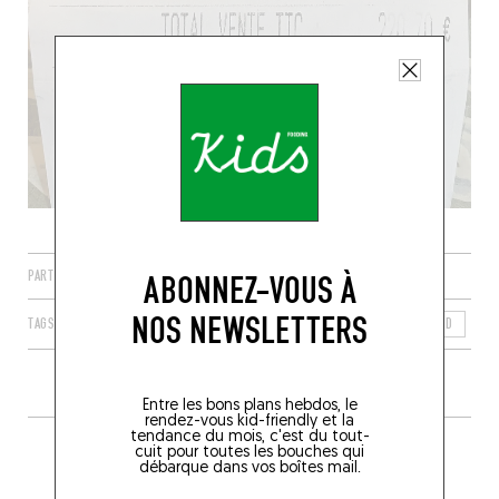
PARTAGER
ABONNEZ-VOUS À
NOS NEWSLETTERS
TAGS
BOESCHEPE
HAUTS-DE-FRANCE
FRANCE
NORD
59
Entre les bons plans hebdos, le
rendez-vous kid-friendly et la
tendance du mois, c'est du tout-
PLUS DE TABLES DE GENRE À
cuit pour toutes les bouches qui
débarque dans vos boîtes mail.
PROXIMITÉ