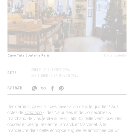
Cave Tata Bouteille Paris
©Tata Bouteille
PUBLIÉ LE
3 JANVIER 2024
DATES
MIS À JOUR LE
22 JANVIER 2024
PARTAGER
Décidément, ça en fait des caves à vin dans le quartier ! Aux
côtés de
Koikonboi
?, des Naturistes et de Comestibles &
marchand de vins (entre autres), Tata Bouteille vient jouer des
coudes et des quilles entre Lamarck et Marcadet. À la
manœuvre dans cette échoppe anguleuse annoncée par un