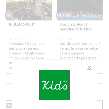
CAVE
BAR À VINS
KOIKONBOI?
Comestibles et
marchand de vins
15 JUIL. 2022
1 DÉC. 2021
Koikonboi ? Des pinards
Lieu de vie et vins de ouf !
très propres sur eux !
Tel est le blaze de cette
Kikonvoi ? Charlie Ragot
cave à grignote
ce jour-là, dix piges de
mignonnette (étagères
deal de quilles à...
bourrées de produits ...
LIRE LA SUITE
LIRE LA SUITE
PLUS DE CAVES TOUT PRÈS
CAVE
BAR À VINS