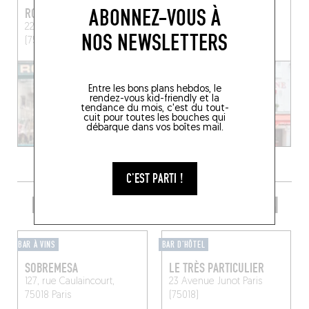
ABONNEZ-VOUS À
ROCK BOTTLES
CHEZ EUGÈNE
22 Rue du Ruisseau
Paris
17, pl. du Tertre, 75018
NOS NEWSLETTERS
(75018)
Paris, France
Entre les bons plans hebdos, le
rendez-vous kid-friendly et la
tendance du mois, c'est du tout-
cuit pour toutes les bouches qui
débarque dans vos boîtes mail.
C'EST PARTI !
PRENDRE UN VERRE DANS LE COIN
BAR À VINS
BAR D'HÔTEL
SOBREMESA
LE TRÈS PARTICULIER
127, rue Caulaincourt,
23 Avenue Junot
Paris
75018 Paris
(75018)