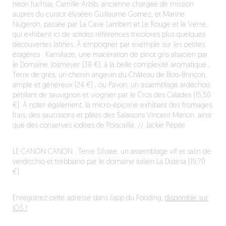
néon fuchsia, Camille Arbib, ancienne chargée de mission
auprès du cuistot élyséen Guillaume Gomez, et Marine
Nugeron, passée par La Cave Lambert et Le Rouge et le Verre,
qui exhibent ici de solides références tricolores plus quelques
découvertes latines. À empoigner par exemple sur les petites
étagères : Kamikaze, une macération de pinot gris alsacien par
le Domaine Josmeyer (38 €), à la belle complexité aromatique ;
Terre de grès, un chenin angevin du Château de Bois-Brinçon,
ample et généreux (24 €) ; ou Pavon, un assemblage ardéchois
pétillant de sauvignon et viognier par le Cros des Calades (15,50
€). À noter également, la micro-épicerie exhibant des fromages
frais, des saucissons et pâtés des Salaisons Vincent Marion, ainsi
que des conserves iodées de Poiscaille. // Jackie Pépite
LE CANON CANON : Terre Silvate, un assemblage vif et salin de
verdicchio et trebbiano par le domaine italien La Distesa (19,70
€).
Enregistrez cette adresse dans l’app du Fooding,
disponible sur
iOS !