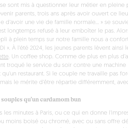
 se sont mis à questionner leur métier en plein
enir parents, trois ans après avoir ouvert ce lieu,
ile d’avoir une vie de famille normale… » se souvie
est longtemps refusé à leur emboîter le pas. Alors
repli à plein temps sur notre famille nous a conf
Di ». À l’été 2024, les jeunes parents lèvent ainsi
tte
. Un coffee shop. Comme de plus en plus d’anc
ont troqué le service du soir contre une machin
 qu’un restaurant. Si le couple ne travaille pas fo
mais le mérite d’être répartie différemment, ave
 souples qu’un cardamom bun
s les minutes à Paris, ou ce qui en donne l’impr
ou moins boisé ou chromé, avec ou sans offre déje