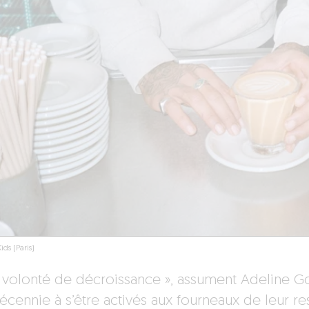
ids (Paris)
 volonté de décroissance », assument Adeline G
écennie à s’être activés aux fourneaux de leur res