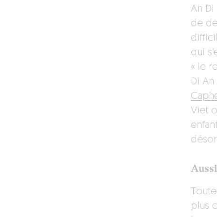
An Di
de dev
diffic
qui s’
« le 
Di An 
Caphe
Viet 
enfant
désor
Aussi
Toute
plus 