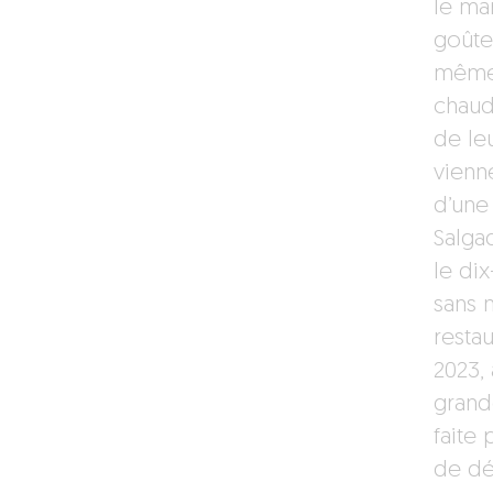
le ma
goûter
même 
chaud,
de le
vienn
d’une
Salga
le dix
sans 
resta
2023, 
grand
faite 
de dé