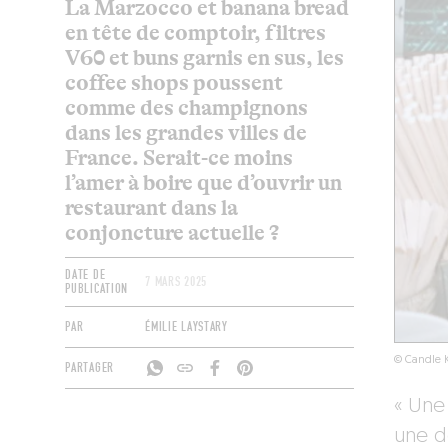
La Marzocco et banana bread
en tête de comptoir, filtres
V60 et buns garnis en sus, les
coffee shops poussent
comme des champignons
dans les grandes villes de
France. Serait-ce moins
l’amer à boire que d’ouvrir un
restaurant dans la
conjoncture actuelle ?
DATE DE
7 MARS 2025
PUBLICATION
PAR
ÉMILIE LAYSTARY
© Candle K
PARTAGER
« Une
une d