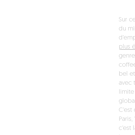
Sur c
du mil
d’emp
plus 
genre
coffe
bel e
avec 
limite
globa
C’est 
Paris
c’est