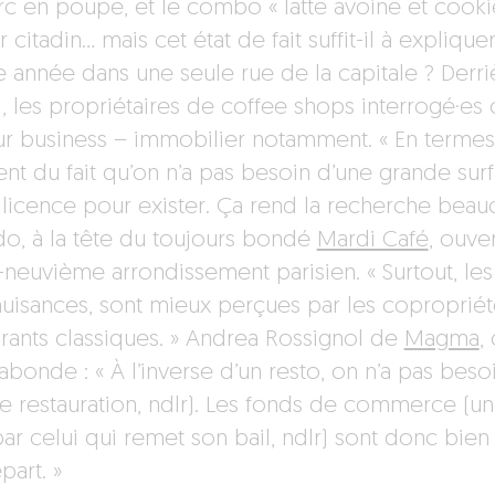
rc en poupe, et le combo « latte avoine et cooki
 citadin… mais cet état de fait suffit-il à expliqu
année dans une seule rue de la capitale ? Derrièr
 les propriétaires de coffee shops interrogé·es o
ur business – immobilier notamment. « En termes 
ent du fait qu’on n’a pas besoin d’une grande sur
 licence pour exister. Ça rend la recherche bea
do, à la tête du toujours bondé
Mardi Café
, ouve
-neuvième arrondissement parisien. « Surtout, les 
nuisances, sont mieux perçues par les copropriété
urants classiques. » Andrea Rossignol de
Magma
,
abonde : « À l’inverse d’un resto, on n’a pas beso
e restauration, ndlr). Les fonds de commerce (un
par celui qui remet son bail, ndlr) sont donc bie
part. »