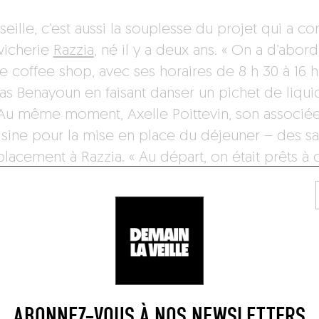
eille, c’est aussi la souplesse du projet qui a c
icherie
Razzia
, né il y a deux ans. « On a d’abord
e coffee shop, avec ses horaires de 8 h 30 à 16 h,
s Benayoun en faisant danser un pichet de liqu
 Au même moment, Axelle Poittevin, son associée 
isine pour la mise en place du déjeuner – des 
placement à Razzia. « Au départ, on était prêts à
ter le chiffre d’affaires si besoin. Finalement, o
voir un lieu très fréquenté dès le matin pour le p
èm pour les goûters », se réjouit Thomas. Et de 
2 ou 2013, il n’y avait pas assez de boulot pour le
artout. »
n, le brut et le chromé
ABONNEZ-VOUS À NOS NEWSLETTERS