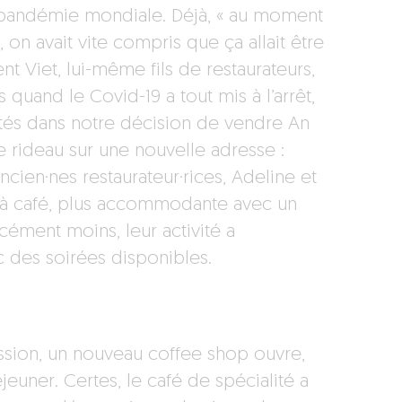
e pandémie mondiale. Déjà, « au moment
 on avait vite compris que ça allait être
nt Viet, lui-même fils de restaurateurs,
 quand le Covid-19 a tout mis à l’arrêt,
ortés dans notre décision de vendre An
 le rideau sur une nouvelle adresse :
ien·nes restaurateur·rices, Adeline et
e à café, plus accommodante avec un
rcément moins, leur activité a
c des soirées disponibles.
ession, un nouveau coffee shop ouvre,
uner. Certes, le café de spécialité a