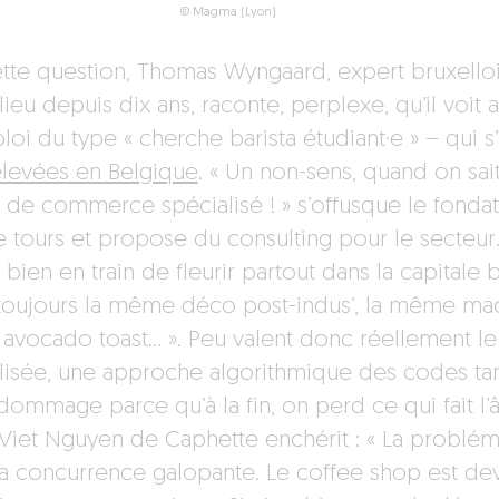
© Magma (Lyon)
ette question, Thomas Wyngaard, expert bruxelloi
ieu depuis dix ans, raconte, perplexe, qu’il voit 
loi du type « cherche barista étudiant·e » – qui 
élevées en Belgique
. « Un non-sens, quand on sai
 de commerce spécialisé ! » s’offusque le fondat
e tours et propose du consulting pour le secteur.
t bien en train de fleurir partout dans la capital
toujours la même déco post-indus’, la même mac
 avocado toast… ». Peu valent donc réellement le 
lisée, une approche algorithmique des codes tant
dommage parce qu’à la fin, on perd ce qui fait l’â
, Viet Nguyen de Caphette enchérit : « La problé
 la concurrence galopante. Le coffee shop est d