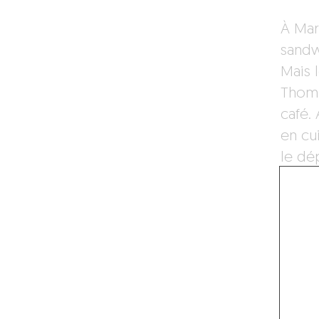
À Mars
sandw
Mais l
Thoma
café.
en cu
le dé
augmen
et d’a
l’apr
en 201
sont p
Le bo