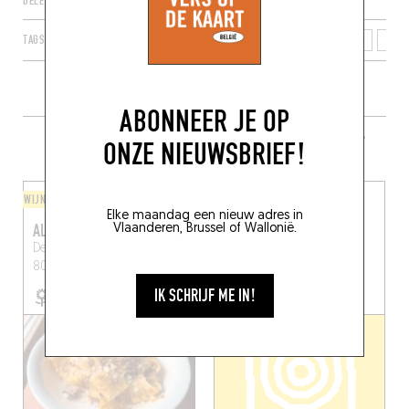
DELEN
TAGS
GENT
VLAAMS GEWEST
VLAANDEREN
BELGIË
9000
ABONNEER JE OP
MEER RESTAURANTS IN DE BUURT
ONZE NIEUWSBRIEF!
WIJNBAR / FLES EN VORK
VLEES / BARBECUE
Elke maandag een nieuw adres in
ALBERTINI
ALARD
Vlaanderen, Brussel of Wallonië.
Dendermondsesteenweg
Antwerpsesteenweg 28
80, 9000 Gent
Gent (9040)
IK SCHRIJF ME IN!