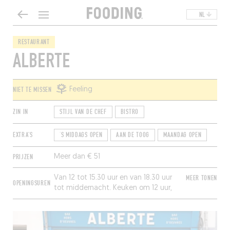
NL
RESTAURANT
ALBERTE
NIET TE MISSEN
Feeling
ZIN IN
STIJL VAN DE CHEF
BISTRO
EXTRA'S
‘S MIDDAGS OPEN
AAN DE TOOG
MAANDAG OPEN
PRIJZEN
Meer dan € 51
Van 12 tot 15.30 uur en van 18.30 uur
MEER TONEN
OPENINGSUREN
tot middernacht. Keuken om 12 uur,
13.30 uur, 18.30 uur en 20.30 uur.
Gesloten op zondag.