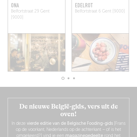
ONA
EDELROT
Belfortstraat 29
Gent
Belfortstraat 6
Gent (9000)
(9000)
De nieuwe België-gids, vers uit de
oven!
In deze
vierde editie van de Belgische Fooding-gids
(Frans
op de voorkant, Nederlands op de achterkant – of is het
omgekeerd?) vind je een
magazinegedeelte
rond het