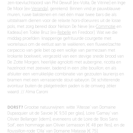
zen-toevluchtsoord van Phil Dewulf (ex-Volta, De Vitrine) en Inge
De Moor (ex-
Veranda
), gerekend. Binnen vind je pauwblauwe
muren, ruwe bakstenen en niet één maar twee bars die als
uitstalraam dienen voor de relaxte hors-d’oeuvres uit de losse
pols, met zorg bereid door Nelson De Neve (ex-
Commotie
en
Kadeau) en Tokke Bruz (ex-
Rebelle
en Firedoor). Wat we die
middag proefden: knapperige gefrituurde courgette met
wortelsaus om de eetlust aan te wakkeren; een fluweelzachte
carpaccio van gele biet op een wolkje van parmezaan met
krokante boekweit, vergezeld van een stevige snede brood van
De Zotte Morgen; heerlijke agnolotti met aubergine, ricotta en
hazelnoot met zeewier, badend in een zilte bouillon; en als
afsluiter een verrukkelijke combinatie van gezouten laurierijs en
bramen met een verrassende stout-sabayon. Dit schitterende
avontuur buiten de platgetreden paden is de omweg zéker
waard. // Alma Caroni
DORST?
Grootse natuurwijnen: witte ‘Altesse’ van Domaine
Dupasquier uit de Savoie (€ 9,50 per glas), Loire ‘Gamay’ van
Olivier Bellanger (idem), eveneens uit de Loire de ‘Bois Sans
Soif’, een hommage aan Olivier Lemasson (€ 48 per fles), en de
Roussillon-rode ‘Olla’ van Domaine Matassa (€ 75).