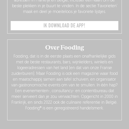
adressen in Frankrijk en België, inclusief een kaart om de
beste plekken in je buurt te vinden. In de sectie ‘Favorieten’
maak en deel je moeiteloos je favoriete lijstjes.
IK DOWNLOAD DE APP!
Over Fooding
Fooding, dat is in de eerste plaats een onafhankelijke gids
met de beste restaurants, bars, wijnkelders, winkels en
logeeradressen van het land (en dat van onze Franse
zuiderburen). Maar Fooding is ook een magazine waar food
en maatschappij samen aan tafel schuiven, en organisator
van gastronomische events om van te smullen. In één hap?
Een evenementen-, consultancy- en contentbureau dat
meer serveert dan je zou verwachten. Opgericht in 2000 in
Frankrijk, en sinds 2022 ook de culinaire referentie in België.
Fooding® is een geregistreerd handelsmerk.