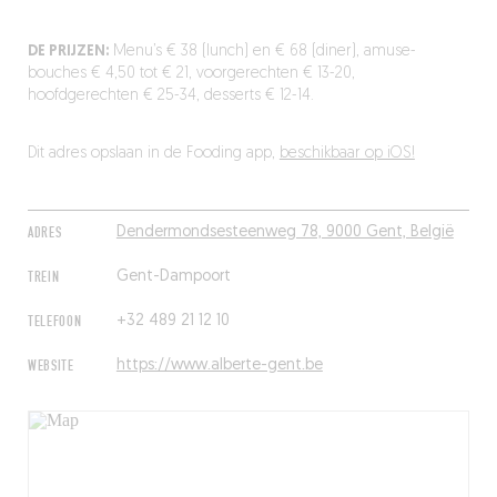
DE PRIJZEN:
Menu’s € 38 (lunch) en € 68 (diner), amuse-
bouches € 4,50 tot € 21, voorgerechten € 13-20,
hoofdgerechten € 25-34, desserts € 12-14.
Dit adres opslaan in de Fooding app,
beschikbaar op iOS!
ADRES
Dendermondsesteenweg 78, 9000 Gent, België
TREIN
Gent-Dampoort
TELEFOON
+32 489 21 12 10
WEBSITE
https://www.alberte-gent.be