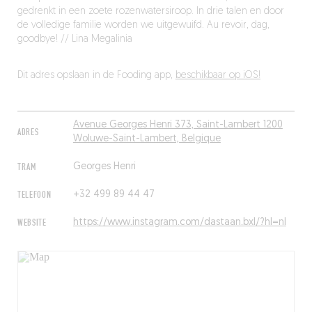
gedrenkt in een zoete rozenwatersiroop. In drie talen en door
de volledige familie worden we uitgewuifd. Au revoir, dag,
goodbye! // Lina Megalinia
Dit adres opslaan in de Fooding app,
beschikbaar op iOS!
Avenue Georges Henri 373, Saint-Lambert 1200
ADRES
Woluwe-Saint-Lambert, Belgique
TRAM
Georges Henri
TELEFOON
+32 499 89 44 47
WEBSITE
https://www.instagram.com/dastaan.bxl/?hl=nl