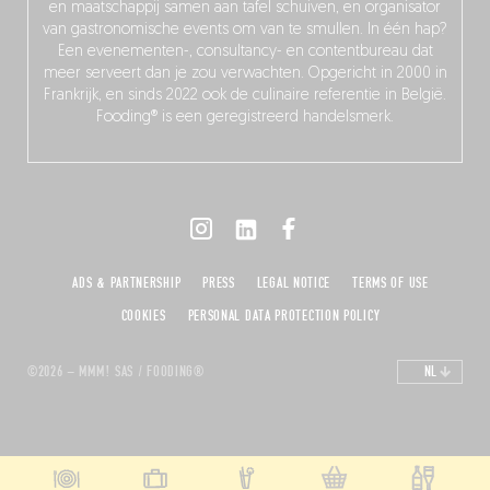
en maatschappij samen aan tafel schuiven, en organisator
van gastronomische events om van te smullen. In één hap?
Een evenementen-, consultancy- en contentbureau dat
meer serveert dan je zou verwachten. Opgericht in 2000 in
Frankrijk, en sinds 2022 ook de culinaire referentie in België.
Fooding® is een geregistreerd handelsmerk.
ADS & PARTNERSHIP
PRESS
LEGAL NOTICE
TERMS OF USE
COOKIES
PERSONAL DATA PROTECTION POLICY
©2026 – MMM! SAS / FOODING®
NL