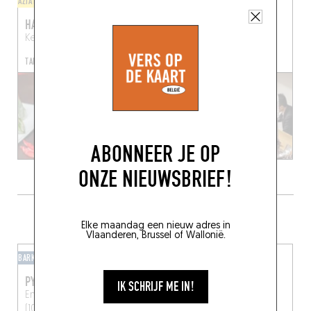
AZIATISCH
AZIATISCH
HANOI STATION
YOKA TOMO
Keltenlaan 6
Brussel (1040)
Félix Marchallaan 26
Brussel (1030)
TAFEL RESERVEREN
ABONNEER JE OP
ONZE NIEUWSBRIEF!
DRINK IETS LEKKER IN DE BUURT
Elke maandag een nieuw adres in
Vlaanderen, Brussel of Wallonië.
BARKLASSIEKER
BARKLASSIEKER
PYTHON
COPAIN
IK SCHRIJF ME IN!
Emile Maxlaan 55
Brussel
262 Rogierlaan
Brussel
(1030)
(1030)