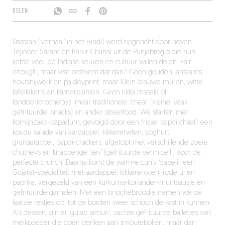
DELEN
Dastaan (‘verhaal’ in het Hindi) werd opgericht door neven
Tejinber Saram en Balvir Chahal uit de Punjabregio die hun
liefde voor de Indiase keuken en cultuur willen delen. Fair
enough, maar wat betekent dat dan? Geen gouden lantaarns,
houtsnijwerk en paisleyprint, maar Klein-blauwe muren, witte
tafellakens en kamerplanten. Geen tikka masala of
tandooribrochettes, maar traditionele ‘chaat’ (kleine, vaak
gefrituurde, snacks) en ander streetfood. We starten met
komijnzaad-papadum, gevolgd door een frisse ‘papdi chaat’: een
koude salade van aardappel, kikkererwten, yoghurt,
granaatappel, papdi-crackers, afgetopt met verschillende zoete
chutneys en knapperige ‘sev’ (gefrituurde vermicelli) voor de
perfecte crunch. Daarna komt de warme curry ‘dabeli’, een
Gujarat-specialiteit met aardappel, kikkererwten, rode ui en
paprika, vergezeld van een kurkuma-koriander-muntsausje en
gefrituurde garnalen. Met een briochebroodje nemen we de
laatste restjes op, tot de borden weer schoon de kast in kunnen.
Als dessert zijn er ‘gulab jamun’, zachte gefrituurde balletjes van
melkpoeder die doen denken aan smoutebollen, maar dan