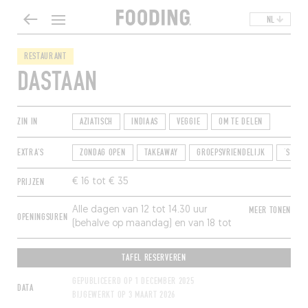
NL
RESTAURANT
DASTAAN
ZIN IN
AZIATISCH
INDIAAS
VEGGIE
OM TE DELEN
EXTRA'S
ZONDAG OPEN
TAKEAWAY
GROEPSVRIENDELIJK
‘S MID
PRIJZEN
€ 16 tot € 35
Alle dagen van 12 tot 14.30 uur
MEER TONEN
OPENINGSUREN
(behalve op maandag) en van 18 tot
22.30 uur.
TAFEL RESERVEREN
GEPUBLICEERD OP
1 DECEMBER 2025
DATA
BIJGEWERKT OP
3 MAART 2026