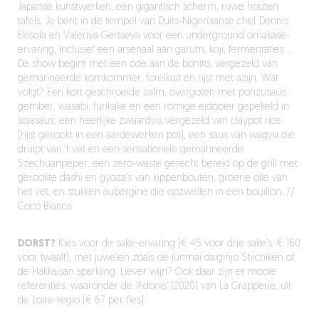
Japanse kunstwerken, een gigantisch scherm, ruwe houten
tafels. Je bent in de tempel van Duits-Nigeriaanse chef Dennis
Ekisola en Valeriya Gertseva voor een underground omakase-
ervaring, inclusief een arsenaal aan garum, koji, fermentaties …
De show begint met een ode aan de bonito, vergezeld van
gemarineerde komkommer, forelkuit en rijst met azijn. Wat
volgt? Een kort geschroeide zalm, overgoten met ponzusaus,
gember, wasabi, furikake en een romige eidooier gepekeld in
sojasaus; een heerlijke zwaardvis vergezeld van claypot rice
(rijst gekookt in een aardewerken pot), een saus van wagyu die
druipt van ‘t vet en een sensationele gemarineerde
Szechuanpeper; een zero-waste gerecht bereid op de grill met
gerookte dashi en gyoza’s van kippenbouten, groene olie van
het vet, en stukken aubergine die opzwellen in een bouillon. //
Coco Bianca
DORST?
Kies voor de sake-ervaring (€ 45 voor drie sake’s, € 160
voor twaalf), met juwelen zoals de junmai daiginjo Shichiken of
de Hakkaisan sparkling. Liever wijn? Ook daar zijn er mooie
referenties, waaronder de ‘Adonis’ (2020) van La Grapperie, uit
de Loire-regio (€ 67 per fles).