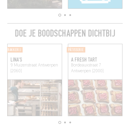
DOE JE BOODSCHAPPEN DICHTBIJ
BAKKERIJ
PÂTISSERIE
LINA'S
A FRESH TART
9 Muizenstraat
Antwerpen
Bordeauxstraat 7
(2060)
Antwerpen (2000)