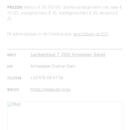
PRIJZEN:
Menu’s € 95-150-180, drankenarrangement met sake €
70-125, voorgerechten € 45, hoofdgerechten € 65, desserts €
25.
Dit adres opslaan in de Fooding app,
beschikbaar op iOS!
ADRES
Samberstraat 7, 2060 Antwerpen, België
BUS
Antwerpen Station Dam
TELEFOON
+32 476 04 67 56
WEBSITE
https://www.do-jo.eu