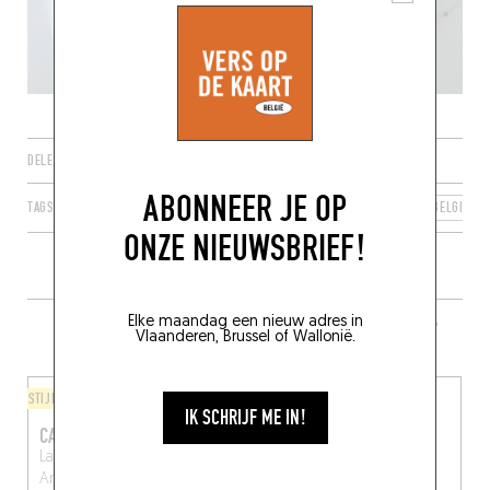
DELEN
ABONNEER JE OP
TAGS
ANTWERPEN
VLAAMS GEWEST
VLAANDEREN
BELGIË
ONZE NIEUWSBRIEF!
Elke maandag een nieuw adres in
MEER RESTAURANTS IN DE BUURT
Vlaanderen, Brussel of Wallonië.
STIJL VAN DE CHEF
BISTRO
IK SCHRIJF ME IN!
CAFÉ COMMERCIAL
BART-À-VIN
Lange Lobroekstraat 77
Bart-à-Vin
Antwerpen
Antwerpen (2060)
(2060)