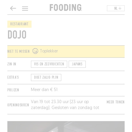
NL
RESTAURANT
DOJO
NIET TE MISSEN
Toplekker
ZIN IN
VIS EN ZEEVRUCHTEN
JAPANS
EXTRA'S
DOET ZALIG PIJN
PRIJZEN
Meer dan € 51
Van 19 tot 23.30 uur (23 uur op
MEER TONEN
OPENINGSUREN
zaterdag). Gesloten van zondag tot
woensdag.