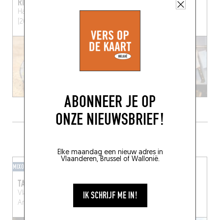
RIKU RAMEN
INVINCIBLE
Haarstraat 15
Antwerpen
7 Haarstraat
Antwerpen
(2000)
(2000)
ABONNEER JE OP
ONZE NIEUWSBRIEF!
DRINK IETS LEKKER IN DE BUURT
Elke maandag een nieuw adres in
Vlaanderen, Brussel of Wallonië.
MIXOMAAN
BARKLASSIEKER
TAZU
CAFÉ ERNST
Vlaaikensgang 8
Ernest Van Dijckkaai 18
IK SCHRIJF ME IN!
Antwerpen (2000)
Antwerpen (2000)