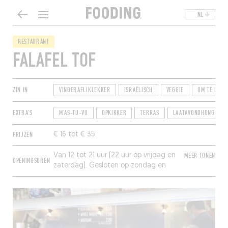
NL
RESTAURANT
FALAFEL TOF
ZIN IN
VINGERAFLIKLEKKER
ISRAËLISCH
VEGGIE
OM TE DELE
EXTRA'S
M'AS-TU-VU
OPKIKKER
TERRAS
LAATAVONDHONGER
PRIJZEN
€ 16 tot € 35
Van 12 tot 21 uur (22 uur op vrijdag en
MEER TONEN
OPENINGSUREN
zaterdag). Gesloten op zondag en
maandag.