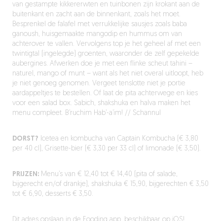
van gestampte kikkererwten en tuinbonen zijn krokant aan de
buitenkant en zacht aan de binnenkant, zoals het moet.
Besprenkel de falafel met verrukkelijke sausjes zoals baba
ganoush, huisgemaakte mangodip en hummus om van
achterover te vallen. Vervolgens top je het geheel af met een
twintigtal (ingelegde) groenten, waaronder de zelf gepekelde
aubergines. Afwerken doe je met een flinke scheut tahini –
naturel, mango of munt – want als het niet overal uitloopt, heb
je niet genoeg genomen. Vergeet tenslotte niet je portie
aardappeltjes te bestellen. Of laat de pita achterwege en kies
voor een salad box. Sabich, shakshuka en halva maken het
menu compleet. B’ruchim Hab’-a’im! // Schannul
DORST?
Icetea en kombucha van Captain Kombucha (€ 3,80
per 40 cl), Grisette-bier (€ 3,30 per 33 cl) of limonade (€ 3,50).
PRIJZEN:
Menu’s van € 12,40 tot € 14,40 (pita of salade,
bijgerecht en/of drankje), shakshuka € 15,90, bijgerechten € 3,50
tot € 6,90, desserts € 3,50.
Dit adres opslaan in de Fooding app,
beschikbaar op iOS!