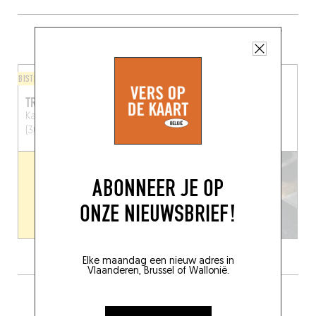
MEER RESTAURANTS IN DE BUURT
BISTRO
AZIATISCH
TRENTE
AH QUY
Kapucijnenvoer 48
Leuven
Alfons Smetsplein 4
(3000)
Leuven (3000)
ABONNEER JE OP
ONZE NIEUWSBRIEF!
Elke maandag een nieuw adres in
Vlaanderen, Brussel of Wallonië.
DRINK IETS LEKKER IN DE BUURT