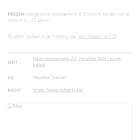
PRIJZEN:
voorgerecht-hoofdgerecht € 31 (lunch), borden om te
delen € 6 – 25 (diner).
Dit adres opslaan in de Fooding app,
beschikbaar op iOS!
Naamsesteenweg 213, Heverlee 3001 Leuven,
ADRES
België
BUS
Heverlee Station
WEBSITE
https://www.furbetto.be/