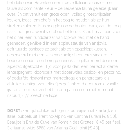
het station van Heverlee neemt deze Italiaanse oase – met
fauve als dominante kleur – de Leuvense fauna geleidelijk aan
over. En dat vanuit een grote open, volledig roestvrijstalen
keuken, ideaal om chefs in het oog te houden als ze hun
streken etaleren. Er is nog plek op de houten bank, aan de toog
naast het grote werkblad of op het terras. Schuif maar aan voor
het diner: een rundstartaar van topkwaliteit, met de hand
gesneden, gewikkeld in een applaussausje van ansjovis;
gefrituurde panisses zo zacht als een opgeklopt kussen,
geserveerd met een zalvende aïoli; of een prei-vinaigrette
bedolven onder een berg pecorinokaas geflankeerd door een
zijdezachtgekookt ei. Tijd voor pasta dan: een perfect al dente
lentespaghetti, doorspekt met doperwtjes, daslook en pecorino;
of gedurfde rigatoni met makreelragù en pangrattato; als
afsluiter luchtige wentelteefjes geflankeerd door romig vanille-
ijs, tenzij je meer zin hebt in een panna cotta met kumquat
natuurlijk. // Joséphine Espe
DORST:
Een lijst schilderachtige natuurwijnen uit Frankrijk en
Italië: bubbels uit Trentino-Alpino van Cantina Furlani (€ 8,50),
Beaujoalis Brut de Cuve van Romain des Grottes (€ 45 per fles),
Siciliaanse witte SP68 van Arianna Occhipinti (€ 48).