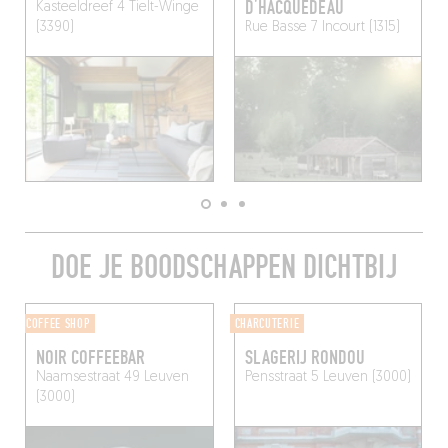
D’HACQUEDEAU
Kasteeldreef 4
Tielt-Winge
(3390)
Rue Basse 7
Incourt (1315)
DOE JE BOODSCHAPPEN DICHTBIJ
COFFEE SHOP
CHARCUTERIE
NOIR COFFEEBAR
SLAGERIJ RONDOU
Naamsestraat 49
Leuven
Pensstraat 5
Leuven (3000)
(3000)