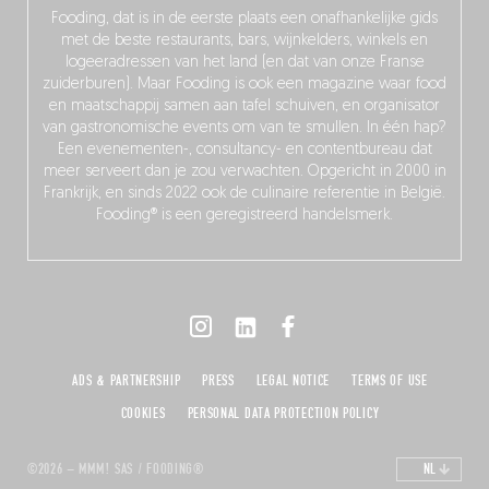
Fooding, dat is in de eerste plaats een onafhankelijke gids
met de beste restaurants, bars, wijnkelders, winkels en
logeeradressen van het land (en dat van onze Franse
zuiderburen). Maar Fooding is ook een magazine waar food
en maatschappij samen aan tafel schuiven, en organisator
van gastronomische events om van te smullen. In één hap?
Een evenementen-, consultancy- en contentbureau dat
meer serveert dan je zou verwachten. Opgericht in 2000 in
Frankrijk, en sinds 2022 ook de culinaire referentie in België.
Fooding® is een geregistreerd handelsmerk.
ADS & PARTNERSHIP
PRESS
LEGAL NOTICE
TERMS OF USE
COOKIES
PERSONAL DATA PROTECTION POLICY
©2026 – MMM! SAS / FOODING®
NL