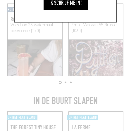
IK SCHRIJF ME IN!
HOTELBAR
BARKLASSIEKER
ROMEO
PYTHON
Vorstlaan 25
watermaal-
Emile Maxlaan 55
Brussel
bosvoorde (1170)
(1030)
IN DE BUURT SLAPEN
OP HET PLATTELAND
OP HET PLATTELAND
THE FOREST TINY HOUSE
LA FERME