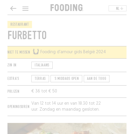
NL
RESTAURANT
FURBETTO
NIET TE MISSEN
Fooding d'amour gids België 2024
ZIN IN
ITALIAANS
EXTRA'S
TERRAS
‘S MIDDAGS OPEN
AAN DE TOOG
PRIJZEN
€ 36 tot € 50
Van 12 tot 14 uur en van 18.30 tot 22
OPENINGSUREN
uur. Zondag en maandag gesloten.