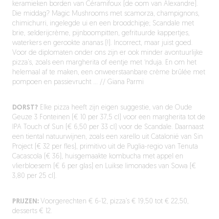
keramieken
borden
van
Céramifoux
(de
oom
van Alexandre)
.
Die
middag
?
Magic
Mushrooms
met
scamorza
, champignons,
chimichurri
,
ingelegde
ui
en
een
broodchip
je
;
Scandale met
brie,
selderijcrème
,
pijnboompitten
,
gefrituurde
kappertjes
,
waterkers
en
gerookte
ananas
(!). Incorrect,
maar
juist
goed
.
Voor
de
diplomaten
onder
ons
zijn
er
ook
minder
avontuurlijke
pizza’s
,
zoals
een
m
argherita of
eentje
met
‘
n
duja
. En om het
helemaal
af
te
maken
,
een
onweerstaanbare
crème brûlée met
pompoen
en
passievrucht
…
//
Giana
Parmi
DORST?
Elke pizza heeft zijn eigen suggestie, van de Oude
Geuze 3 Fonteinen (€ 10 per 37,5 cl) voor een margherita tot de
IPA Touch of Sun (€ 6,50 per 33 cl) voor de Scandale. Daarnaast
een tiental natuurwijnen, zoals een xarello uit Catalonië van Sin
Project (€ 32 per fles), primitivo uit de Puglia-regio van Tenuta
Cacascola (€ 36), huisgemaakte kombucha met appel en
vlierbloesem (€ 6 per glas) en Luikse limonades van Sowa (€
3,80 per 25 cl).
PRIJZEN:
Voorgerechten € 6-12, pizza’s € 19,50 tot € 22,50,
desserts € 12.