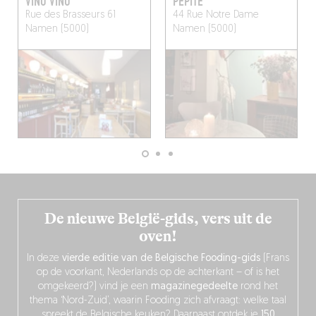
VINO VINO
PÉPITE
Rue des Brasseurs 61
44 Rue Notre Dame
Namen (5000)
Namen (5000)
De nieuwe België-gids, vers uit de
oven!
In deze
vierde editie van de Belgische Fooding-gids
(Frans
op de voorkant, Nederlands op de achterkant – of is het
omgekeerd?) vind je een
magazinegedeelte
rond het
thema ‘Nord-Zuid’, waarin Fooding zich afvraagt: welke taal
spreekt de Belgische keuken? Daarnaast ontdek je
150