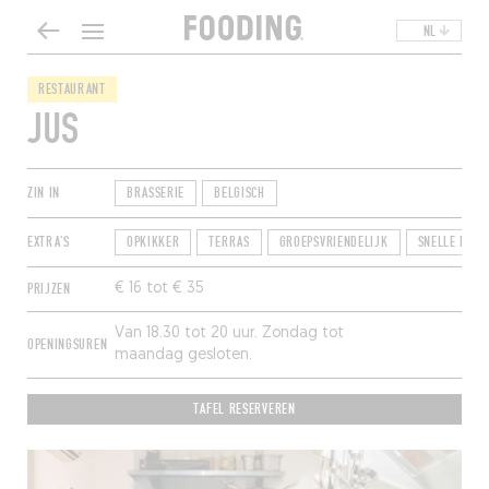
NL
RESTAURANT
JUS
ZIN IN
BRASSERIE
BELGISCH
EXTRA'S
OPKIKKER
TERRAS
GROEPSVRIENDELIJK
SNELLE RESE
PRIJZEN
€ 16 tot € 35
Van 18.30 tot 20 uur. Zondag tot
OPENINGSUREN
maandag gesloten.
TAFEL RESERVEREN