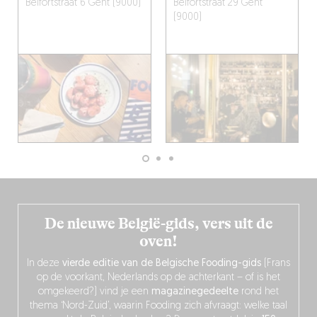
Belfortstraat 6
Gent (9000)
Belfortstraat 29
Gent
(9000)
De nieuwe België-gids, vers uit de
oven!
In deze
vierde editie van de Belgische Fooding-gids
(Frans
op de voorkant, Nederlands op de achterkant – of is het
omgekeerd?) vind je een
magazinegedeelte
rond het
thema ‘Nord-Zuid’, waarin Fooding zich afvraagt: welke taal