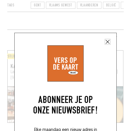
TAGS
GENT
VLAAMS GEWEST
VLAANDEREN
BELGIË
9000
MEER RESTAURANTS IN DE BUURT
STIJL VAN DE CHEF
ITALIAANS
KARBON
MI GARBA
Lange Kruisstraat 7
Gent
Botermarkt 6
Gent (9000)
(9000)
ABONNEER JE OP
ONZE NIEUWSBRIEF!
Elke maandag een nieuw adres in