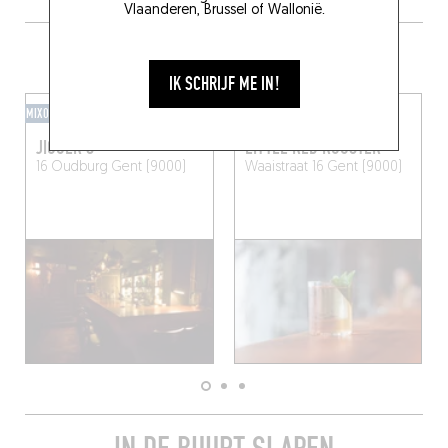
Vlaanderen, Brussel of Wallonië.
DRINK IETS LEKKER IN DE BUURT
IK SCHRIJF ME IN!
MIXOMAAN
OLD FASHIONED
JIGGER'S
LITTLE RED ROOSTER
16 Oudburg
Gent (9000)
Waaistraat 16
Gent (9000)