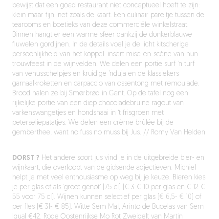
bewijst dat een goed restaurant niet conceptueel hoeft te zijn:
klein maar fijn, net zoals de kaart. Een culinair pareltje tussen de
tearooms en boetieks van deze commerciële winkelstraat.
Binnen hangt er een warme sfeer dankzij de donkerblauwe
fluwelen gordijnen. In de details voel je de licht kitscherige
persoonlijkheid van het koppel: insert mise-en-scène van hun
trouwfeest in de wijnvelden. We delen een portie surf ‘n turf
van venusschelpjes en kruidige ’nduja en de klassiekers
garnaalkroketten en carpaccio van ossentong met remoulade.
Brood halen ze bij Smørbrød in Gent. Op de tafel nog een
rijkelijke portie van een diep chocoladebruine ragout van
varkenswangetjes en hondshaai in ‘t frisgroen met
peterseliepatatjes. We delen een crème brûlée bij de
gemberthee, want no fuss no muss bij Jus. // Romy Van Helden
DORST ?
Het andere soort jus vind je in de uitgebreide bier- en
wijnkaart, die overloopt van de gidsende adjectieven. Michiel
helpt je met veel enthousiasme op weg bij je keuze. Bieren kies
je per glas of als ‘groot genot’ (75 cl) (€ 3-€ 10 per glas en € 12-€
55 voor 75 cl). Wijnen kunnen selectief per glas (€ 6,5- € 10) of
per fles (€ 31- € 85). Witte Sem Mal, Arinto de Bucelas van Sem
Igual €42. Rode Oostenrijkse Mo Rot Zweigelt van Martin