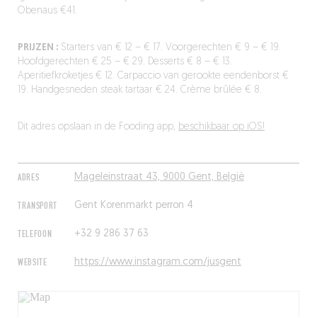
Obenaus €41.
PRIJZEN :
Starters van € 12 – € 17. Voorgerechten € 9 – € 19.
Hoofdgerechten € 25 – € 29. Desserts € 8 – € 13.
Aperitiefkroketjes € 12. Carpaccio van gerookte eendenborst €
19. Handgesneden steak tartaar € 24. Crème brûlée € 8.
Dit adres opslaan in de Fooding app,
beschikbaar op iOS!
ADRES
Mageleinstraat 43, 9000 Gent, België
TRANSPORT
Gent Korenmarkt perron 4
TELEFOON
+32 9 286 37 63
WEBSITE
https://www.instagram.com/jusgent