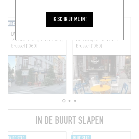
DRINK IETS LEKKER IN DE BUURT
IK SCHRIJF ME IN!
BIERCAFÉ
WIJNBAR
DYNAMO - BAR DE SOIF
GAMIN!
130 Alsembergsesteenweg
Av. Adolphe Demeur 34
Brussel (1060)
Brussel (1060)
IN DE BUURT SLAPEN
IN DE STAD
IN DE STAD