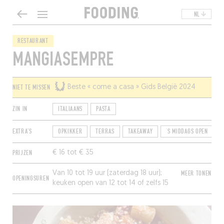
NL
RESTAURANT
MANGIASEMPRE
NIET TE MISSEN
Beste « come a casa » Gids België 2024
ZIN IN
ITALIAANS
PASTA
EXTRA'S
OPKIKKER
TERRAS
TAKEAWAY
‘S MIDDAGS OPEN
PRIJZEN
€ 16 tot € 35
Van 10 tot 19 uur (zaterdag 18 uur);
MEER TONEN
OPENINGSUREN
keuken open van 12 tot 14 of zelfs 15
uur. Zondag en maandag gesloten.