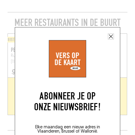
MEER RESTAURANTS IN DE BUURT
BISTRO
THEEKRANSJE
PERRUCHE
FAMILIA
Rue des Alliés 113
Brussel
Chau. de Bruxelles 181
(1190)
Brussel (1190)
ABONNEER JE OP
ONZE NIEUWSBRIEF!
Elke maandag een nieuw adres in
Vlaanderen, Brussel of Wallonië.