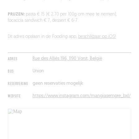
PRIJZEN:
pasta € 15 (€ 2,70 per 100g om mee te nemen),
focaccia sandwich € 7, dessert € 6-7.
Dit adres opslaan in de Fooding app,
beschikbaar op iOS!
ADRES
Rue des Alliés 196, 1190 Vorst, België
BUS
Union
RESERVERING
geen reservaties mogelijk
WEBSITE
https://www.instagram.com/mangiasempre_bxl/