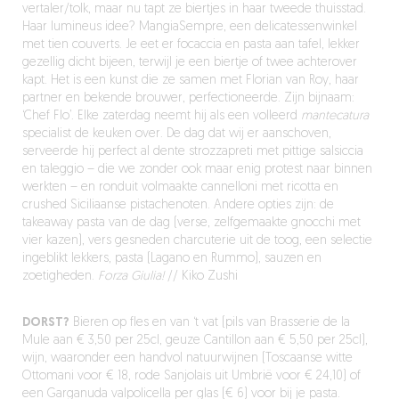
vertaler/tolk, maar nu tapt ze biertjes in haar tweede thuisstad.
Haar lumineus idee? MangiaSempre, een delicatessenwinkel
met tien couverts. Je eet er focaccia en pasta aan tafel, lekker
gezellig dicht bijeen, terwijl je een biertje of twee achterover
kapt. Het is een kunst die ze samen met Florian van Roy, haar
partner en bekende brouwer, perfectioneerde. Zijn bijnaam:
‘Chef Flo’. Elke zaterdag neemt hij als een volleerd
mantecatura
specialist de keuken over. De dag dat wij er aanschoven,
serveerde hij perfect al dente strozzapreti met pittige salsiccia
en taleggio – die we zonder ook maar enig protest naar binnen
werkten – en ronduit volmaakte cannelloni met ricotta en
crushed Siciliaanse pistachenoten. Andere opties zijn: de
takeaway pasta van de dag (verse, zelfgemaakte gnocchi met
vier kazen), vers gesneden charcuterie uit de toog, een selectie
ingeblikt lekkers, pasta (Lagano en Rummo), sauzen en
zoetigheden.
Forza Giulia!
// Kiko Zushi
DORST?
Bieren op fles en van ‘t vat (pils van Brasserie de la
Mule aan € 3,50 per 25cl, geuze Cantillon aan € 5,50 per 25cl),
wijn, waaronder een handvol natuurwijnen (Toscaanse witte
Ottomani voor € 18, rode Sanjolais uit Umbrië voor € 24,10) of
een Garganuda valpolicella per glas (€ 6) voor bij je pasta.