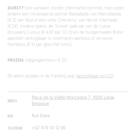
DORST?
Een wijnkaart zonder chemische rommel, met onder
andere een Venetiaanse pet’nat ‘Barbabolla’ van Marcobarba
(€ 32 per fles) of een witte ‘Cheverny’ van Hervé Villemade
(€ 34). Andere opties: de ‘Smash’ pale ale van de Luikse
brouwerij Curtius (€ 4,80 per 33 cl) en de huisgemaakte Bobo-
aperitief, verkrijgbaar in rozemarijn-abrikoos of verveine-
framboos (€ 10 per glas met tonic).
PRIJZEN:
Vijfgangenmenu € 59.
Dit adres opslaan in de Fooding app,
beschikbaar op iOS!
Place de la Vieille Montagne 7, 4000 Liège,
ADRES
Belgique
BUS
Rue Dony
TELEFOON
+32 470 47 12 06