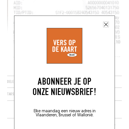
ABONNEER JE OP
DELEN
ONZE NIEUWSBRIEF!
TAGS
LUIK
WAALS GEWEST
BELGIQUE
4000
Elke maandag een nieuw adres in
Vlaanderen, Brussel of Wallonië.
MEER RESTAURANTS IN DE BUURT