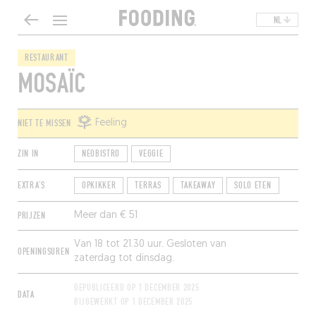
NL
RESTAURANT
MOSAÏC
NIET TE MISSEN
Feeling
ZIN IN
NEOBISTRO
VEGGIE
EXTRA'S
OPKIKKER
TERRAS
TAKEAWAY
SOLO ETEN
PRIJZEN
Meer dan € 51
Van 18 tot 21.30 uur. Gesloten van
OPENINGSUREN
zaterdag tot dinsdag.
GEPUBLICEERD OP
1 DECEMBER 2025
DATA
BIJGEWERKT OP
1 DECEMBER 2025