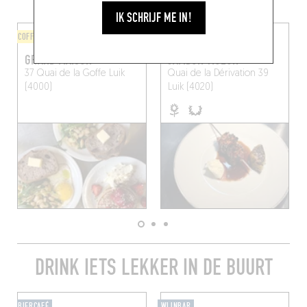
IK SCHRIJF ME IN!
COFFEE SHOP
STIJL VAN DE CHEF
GRAND MAISON
JAMBON VIOLON
37 Quai de la Goffe
Luik
Quai de la Dérivation 39
(4000)
Luik (4020)
DRINK IETS LEKKER IN DE BUURT
BIERCAFÉ
WIJNBAR