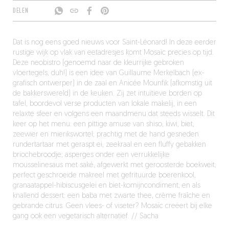
DELEN
Dat is nog eens goed nieuws voor Saint-Léonard! In deze eerder
rustige wijk op vlak van eetadresjes komt Mosaïc precies op tijd.
Deze neobistro (genoemd naar de kleurrijke gebroken
vloertegels, duh!) is een idee van Guillaume Merkelbach (ex-
grafisch ontwerper) in de zaal en Anicée Mounfik (afkomstig uit
de bakkerswereld) in de keuken. Zij zet intuïtieve borden op
tafel, boordevol verse producten van lokale makelij, in een
relaxte sfeer en volgens een maandmenu dat steeds wisselt. Dit
keer op het menu: een pittige amuse van shiso, kiwi, biet,
zeewier en mierikswortel; prachtig met de hand gesneden
rundertartaar met geraspt ei, zeekraal en een fluffy gebakken
briochebroodje; asperges onder een verrukkelijke
mousselinesaus met saké, afgewerkt met geroosterde boekweit;
perfect geschroeide makreel met gefrituurde boerenkool,
granaatappel-hibiscusgelei en biet-komijncondiment; en als
knallend dessert: een baba met zwarte thee, crème fraîche en
gebrande citrus. Geen vlees- of viseter? Mosaïc creëert bij elke
gang ook een vegetarisch alternatief. // Sacha