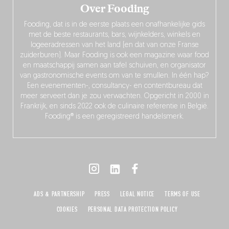
Over Fooding
Fooding, dat is in de eerste plaats een onafhankelijke gids
met de beste restaurants, bars, wijnkelders, winkels en
logeeradressen van het land (en dat van onze Franse
zuiderburen). Maar Fooding is ook een magazine waar food
en maatschappij samen aan tafel schuiven, en organisator
van gastronomische events om van te smullen. In één hap?
Een evenementen-, consultancy- en contentbureau dat
meer serveert dan je zou verwachten. Opgericht in 2000 in
Frankrijk, en sinds 2022 ook de culinaire referentie in België.
Fooding® is een geregistreerd handelsmerk.
ADS & PARTNERSHIP
PRESS
LEGAL NOTICE
TERMS OF USE
COOKIES
PERSONAL DATA PROTECTION POLICY