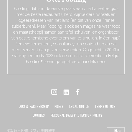
Fooding, dat is in de eerste plaats een onafhankelijke gids
met de beste restaurants, bars, wijnkelders, winkels en
logeeradressen van het land (en dat van onze Franse
zuiderburen). Maar Fooding is ook een magazine waar food
en maatschappij samen aan tafel schuiven, en organisator
van gastronomische events om van te smullen. In één hap?
Een evenementen-, consultancy- en contentbureau dat
meer serveert dan je zou verwachten. Opgericht in 2000 in
Frankrijk, en sinds 2022 ook de culinaire referentie in België.
Fooding® is een geregistreerd handelsmerk.
ADS & PARTNERSHIP
PRESS
LEGAL NOTICE
TERMS OF USE
COOKIES
PERSONAL DATA PROTECTION POLICY
©2026 – MMM! SAS / FOODING®
NL