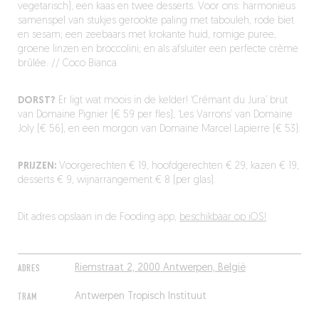
vegetarisch), een kaas en twee desserts. Voor ons: harmonieus
samenspel van stukjes gerookte paling met tabouleh, rode biet
en sesam; een zeebaars met krokante huid, romige puree,
groene linzen en broccolini; en als afsluiter een perfecte crème
brûlée. // Coco Bianca
DORST?
Er ligt wat moois in de kelder! ‘Crémant du Jura’ brut
van Domaine Pignier (€ 59 per fles), ‘Les Varrons’ van Domaine
Joly (€ 56), en een morgon van Domaine Marcel Lapierre (€ 53).
PRIJZEN:
Voorgerechten € 19, hoofdgerechten € 29, kazen € 19,
desserts € 9, wijnarrangement € 8 (per glas).
Dit adres opslaan in de Fooding app,
beschikbaar op iOS!
ADRES
Riemstraat 2, 2000 Antwerpen, België
TRAM
Antwerpen Tropisch Instituut