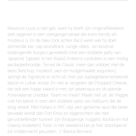
Maxence Louis is niet gek, want hij heeft zijn vingerafliklekkere
plek opgezet in een voetgangersstraat die even trendy als
modieus is. En de baas (ook achter Baci) weet wat hij doet:
stomende bar, rap soundtrack, vurige vibes… en bovenal
ondeugende burgers gewikkeld rond een dubbele patty van
‘spratché’ (‘geplet’ in het Waals) Ardeens rundvlees in een mollig
aardappelbroodje. Terwijl de Classic meer dan voldoet met de
basis (ketchup, mosterd, uien en huisgemaakte augurken),
springt de Signature er echt uit, met zijn supragekarameliseerde
bacon in Luikse siroop. En niet te vergeten de Chopped Cheese,
die ook een hapje waard is met zijn pepersaus en druipende
Amerikaanse cheddar. Team no meat? Maakt niet uit, de Veggie
ruilt het beest in voor een dubbele patty van halloumi die de
tong streelt. Met frietjes in NYC-stijl, een geheime saus die beter
bewaakt wordt dan Fort Knox en bijgerechten die niet
geruststellender kunnen zijn (knapperige nuggets, koolsla en hot
cheesy kroketten). Pssst: in het weekend kan je hier doorlopend
tot middernacht peuzelen. // Bianca Bernard