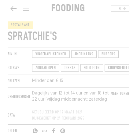
NL
RESTAURANT
SPRATCHIE'S
ZIN IN
VINGERAFLIKLEKKER
AMERIKAANS
BURGERS
EXTRA'S
ZONDAG OPEN
TERRAS
SOLO ETEN
KINDVRIENDELIJK
PRIJZEN
Minder dan € 15
Dagelijks van 12 tot 14 uur en van 18 tot
MEER TONEN
OPENINGSUREN
22 uur (vrijdag middernacht; zaterdag
doorlopend van middag tot
middernacht).
GEPUBLICEERD OP
17 MAART 2024
DATA
BIJGEWERKT OP
24 FEBRUARI 2025
DELEN