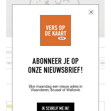
DELEN
ABONNEER JE OP
TAGS
LUIK
WAALS GEWEST
WALLONIE
BELGIË
4000
ONZE NIEUWSBRIEF!
Elke maandag een nieuw adres in
MEER RESTAURANTS IN DE BUURT
Vlaanderen, Brussel of Wallonië.
PIZZA
STIJL VAN DE CHEF
IK SCHRIJF ME IN!