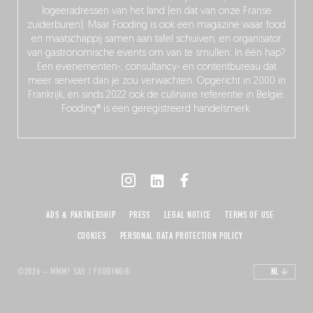
logeeradressen van het land (en dat van onze Franse
zuiderburen). Maar Fooding is ook een magazine waar food
en maatschappij samen aan tafel schuiven, en organisator
van gastronomische events om van te smullen. In één hap?
Een evenementen-, consultancy- en contentbureau dat
meer serveert dan je zou verwachten. Opgericht in 2000 in
Frankrijk, en sinds 2022 ook de culinaire referentie in België.
Fooding® is een geregistreerd handelsmerk.
ADS & PARTNERSHIP
PRESS
LEGAL NOTICE
TERMS OF USE
COOKIES
PERSONAL DATA PROTECTION POLICY
©2026 – MMM! SAS / FOODING®
NL