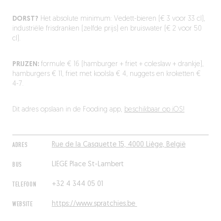
DORST?
Het absolute minimum: Vedett-bieren (€ 3 voor 33 cl),
industriële frisdranken (zelfde prijs) en bruiswater (€ 2 voor 50
cl).
PRIJZEN:
formule € 16 (hamburger + friet + coleslaw + drankje),
hamburgers € 11, friet met koolsla € 4, nuggets en kroketten €
4-7.
Dit adres opslaan in de Fooding app,
beschikbaar op iOS!
ADRES
Rue de la Casquette 15, 4000 Liège, België
BUS
LIEGE Place St-Lambert
TELEFOON
+32 4 344 05 01
WEBSITE
https://www.spratchies.be