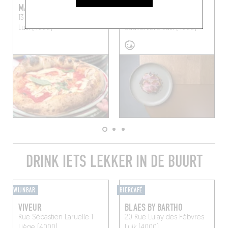
MACCIONE
¡TOMA!
13 Rue du Mouton Blanc
70 Boulevard de la
Luik (4000)
Sauvenière
Luik (4000)
DRINK IETS LEKKER IN DE BUURT
WIJNBAR
BIERCAFÉ
VIVEUR
BLAES BY BARTHO
Rue Sébastien Laruelle 1
20 Rue Lulay des Fèbvres
Liège (4000)
Luik (4000)