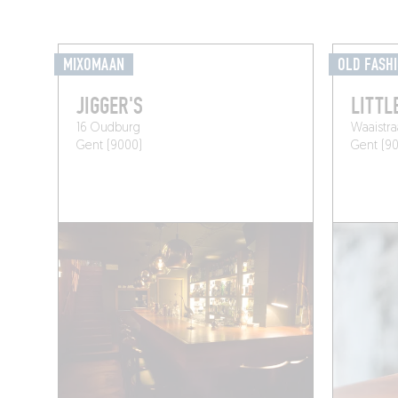
MIXOMAAN
OLD FASH
JIGGER'S
LITTL
16 Oudburg
Waaistra
Gent (9000)
Gent (9