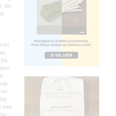
r, de
ek
t en
jes
cha-
alen
an
ure
 en
des:
t met
ón-