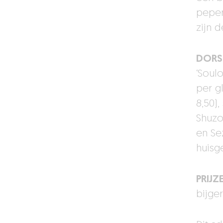
peper
zijn 
DORS
‘Soulo
per g
8,50),
Shuzo
en Se
huisg
PRIJZ
bijger