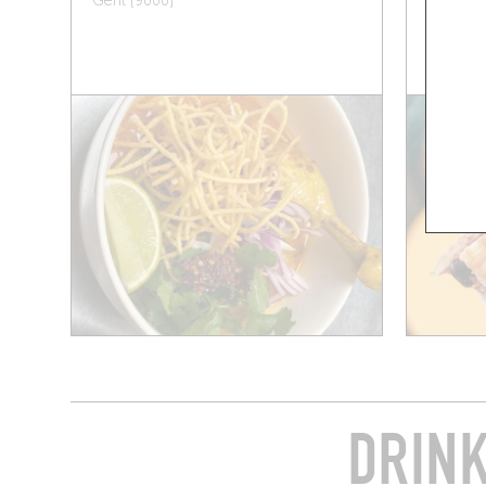
Gent (9000)
Gent (9
DRINK