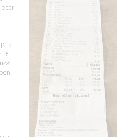
 daar
 (€ 8
n (€
ukai
loen