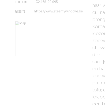
TELEFOON
+32 468 120 095
haar 
WEBSITE
https://www.steamywindows.be
culin
breng
Korea
kieze
zoetw
chewy
deze 
saus 
en ba
zoetw
pruim
tofu;
knapp
een b