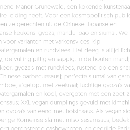
vriend Manor Grunewald, een kokende kunstenaa
aire leiding heeft. Voor een kosmopolitisch publi
en ze gerechten uit de Chinese, Japanse en
anse keukens: gyoza, mandu, bao en siumai. We
n voor varianten met varkensvlees, kip,
atergarnalen en rundvlees. Het deeg is altijd lich
, de vulling pittig en sappig. In de houten mand
keer: gyoza’s met rundvlees, rustend op een sha
(Chinese barbecuesaus); perfecte siumai van garn
mboe, afgetopt met zeekraal; luchtige gyoza’s v
atergarnalen en kool, overgoten met een zoet-z
ensaus; XXL vegan dumplings gevuld met kimchi
 en gyoza’s van eend met hoisinsaus. Als vegan si
erige Romeinse sla met miso-sesamsaus, bedek
erg geroosterde cashewnoten, en gegrilde Padr