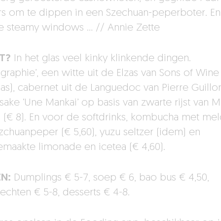
s om te dippen in een Szechuan-peperboter. En
de steamy windows … // Annie Zette
T?
In het glas veel kinky klinkende dingen.
graphie’, een witte uit de Elzas van Sons of Wine
las), cabernet uit de Languedoc van Pierre Guillo
 sake ‘Une Mankai’ op basis van zwarte rijst van M
 (€ 8). En voor de softdrinks, kombucha met me
zchuanpeper (€ 5,60), yuzu seltzer (idem) en
emaakte limonade en icetea (€ 4,60).
EN:
Dumplings € 5-7, soep € 6, bao bus € 4,50,
echten € 5-8, desserts € 4-8.