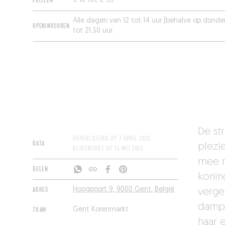
PRIJZEN
€ 16 tot € 35
Alle dagen van 12 tot 14 uur (behalve op donde
OPENINGSUREN
tot 21.30 uur.
De st
GEPUBLICEERD OP
7 APRIL 2023
DATA
plezi
BIJGEWERKT OP
14 MEI 2025
mee n
DELEN
konin
ADRES
Hoogpoort 9, 9000 Gent, België
verge
dampka
TRAM
Gent Korenmarkt
haar e