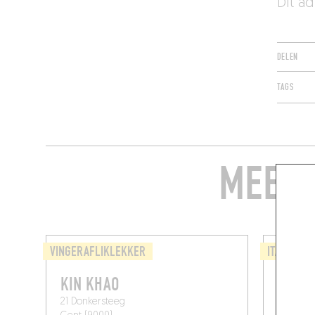
Dit a
DELEN
TAGS
MEER 
VINGERAFLIKLEKKER
ITALIAANS
KIN KHAO
MI GA
21 Donkersteeg
Botermar