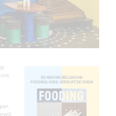
et
 ons
per,
rwijl