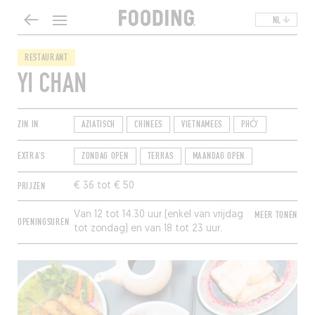
NL
RESTAURANT
YI CHAN
ZIN IN
AZIATISCH
CHINEES
VIETNAMEES
PHỞ
EXTRA'S
ZONDAG OPEN
TERRAS
MAANDAG OPEN
PRIJZEN
€ 36 tot € 50
Van 12 tot 14.30 uur (enkel van vrijdag
MEER TONEN
OPENINGSUREN
tot zondag) en van 18 tot 23 uur.
Gesloten op dinsdag.