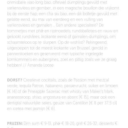
onmisbare xiao long bao, oftewel dumplings gevuld met
varkensvlees en gember, in een magische bouillon die vrijkomt
bij de eerste hap; een cha siu bao, een dik bolletje gevuld met
gelakte eend; siu mai van eierdeeg en een vulling van
varkensvlees en garnalen … Een andere specialiteit? De
kommetjes met phở en rijstnoedels, rundsballetjes en rauw en
gekookt rundvlees, krokante eend of garnalen-dumplings, om
schaamteloos op te slurpen. Op de wishlist? Pekingeend,
uitgeroepen tot de meest krokante van Brussel, gerold in
pannenkoeken en geserveerd met typische ingelegde
komkommers en aubergines, zoet en pittig zoals we ze graag
hebben! // Amanda Loose
DORST?
Creatieve cocktails, zoals de Passion met mezcal
verde, tequila Patron, habanero, passievrucht, suiker en limoen
(€ 14) of de Pineapple Sazerac met whisky van Maker’s Mark,
ananassiroop, shiso, angostura en absint (€ 15), maar ook een
dertigtal natuurlijke sakes, geuze van Cantillon (€ 8 per 37,5 cl)
en icetea met jasmijn (€ 6).
PRIJZEN:
Dim sum € 9-13, phở € 18-20, grill € 26-32, desserts €