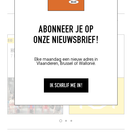
MEER RESTAURANTS IN DE BUURT
ABONNEER JE OP
ONZE NIEUWSBRIEF!
BIO
AZIATISCH
HORIA
GOURMETS EVERYDAY
7 Borgval
Brussel (1000)
Rue des Poissonniers 10
Elke maandag een nieuw adres in
Brussel (1000)
Vlaanderen, Brussel of Wallonië.
IK SCHRIJF ME IN!