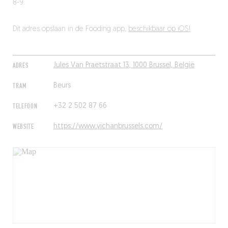
8-9.
Dit adres opslaan in de Fooding app,
beschikbaar op iOS!
ADRES
Jules Van Praetstraat 13, 1000 Brussel, België
TRAM
Beurs
TELEFOON
+32 2 502 87 66
WEBSITE
https://www.yichanbrussels.com/