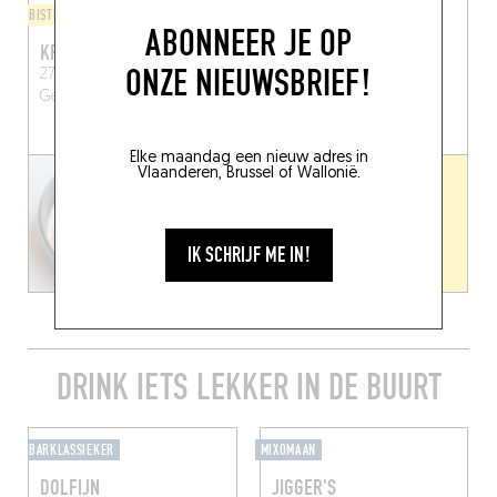
BISTRO
PIZZA
ABONNEER JE OP
KRUIDTUIN
NEO
ONZE NIEUWSBRIEF!
27 Kortrijksesteenweg
Bagattenstraat 128
Gent
Gent (9000)
(9000)
Elke maandag een nieuw adres in
Vlaanderen, Brussel of Wallonië.
IK SCHRIJF ME IN!
DRINK IETS LEKKER IN DE BUURT
BARKLASSIEKER
MIXOMAAN
DOLFIJN
JIGGER'S