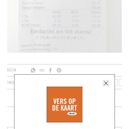
DELEN
TAGS
GENT
VLAAMS GEWEST
VLAANDEREN
BELGIË
9000
MEER RESTAURANTS IN DE BUURT