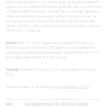
toog, zoals dat hoort in een ‘ramen shop’. Bij het binnenkomen
spotten we onmiddellijk een aantal Japanners die ons tonen hoe
er geslurpt dient te worden. Op het menu niet enkel klassiekers,
maar ook vegetarische en vegan ramen. Zelf genoten we van
een ramen met een umami-rijke bouillon, perfect elastische,
zachte noedels en een royale portie pulled pork. Meer hoeft dat
niet te zijn! // Schannul
DORST?
Iets om op z’n Japans mee te klinken: Kirin-bier, Iki
blond of yuzu (€ 4,95 tot € 5,95), sake met shiso, kardemom-
citroengras of zelfs een huisgemaakte versie (€ 6,95 tot € 11,95),
en huisgemaakte ijsthee (€ 4,95).
Kanpai!
PRIJZEN:
Ramen € 19,95 tot € 23,95, bijgerechten € 8,95 tot €
10,50.
Dit adres opslaan in de Fooding app,
beschikbaar op iOS!
ADRES
Kortrijksesteenweg 110, 9000 Gent, België