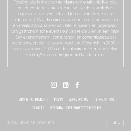
Fooding, dat is in de eerste plaats een onafhankelijke gids
met de beste restaurants, bars, wijnkelders, winkels en
logeeradressen van het land (en dat van onze Franse
zuiderburen). Maar Fooding is ook een magazine waar food
en maatschappij samen aan tafel schuiven, en organisator
van gastronomische events om van te smullen. In één hap?
Een evenementen-, consultancy- en contentbureau dat
meer serveert dan je zou verwachten. Opgericht in 2000 in
Frankrijk, en sinds 2022 ook de culinaire referentie in België.
Fooding® is een geregistreerd handelsmerk.
ADS & PARTNERSHIP
PRESS
LEGAL NOTICE
TERMS OF USE
COOKIES
PERSONAL DATA PROTECTION POLICY
©2026 – MMM! SAS / FOODING®
NL