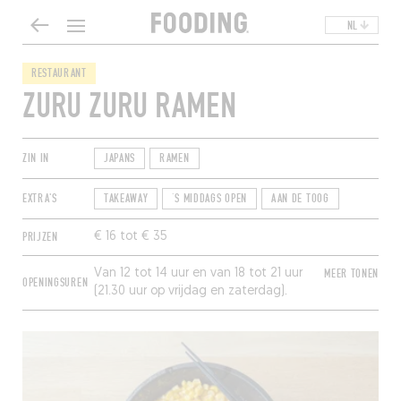
NL
RESTAURANT
ZURU ZURU RAMEN
ZIN IN
JAPANS
RAMEN
EXTRA'S
TAKEAWAY
‘S MIDDAGS OPEN
AAN DE TOOG
PRIJZEN
€ 16 tot € 35
Van 12 tot 14 uur en van 18 tot 21 uur
MEER TONEN
OPENINGSUREN
(21.30 uur op vrijdag en zaterdag).
Gesloten op zondag en maandag.